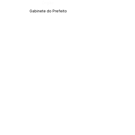
Órgão:
Gabinete do Prefeito
SERVIÇO DE ATENDIMENTO AO CIDADÃO 
(SIC) E OUVIDORIA
Prefeitura de Acrelândia - Estado do Acre
CNPJ 
84.306.737/0001-27