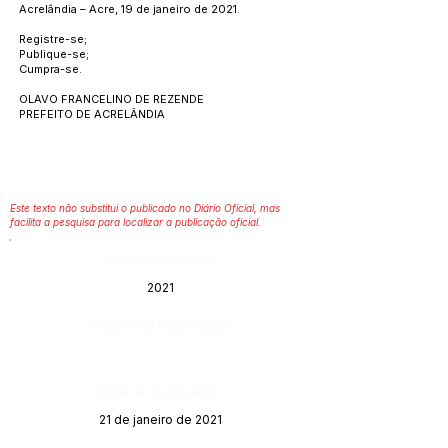
Acrelândia – Acre, 19 de janeiro de 2021.
Registre-se;
Publique-se;
Cumpra-se.
OLAVO FRANCELINO DE REZENDE
PREFEITO DE ACRELÂNDIA
Este texto não substitui o publicado no Diário Oficial, mas
facilita a pesquisa para localizar a publicação oficial.
Número do Diário:
2021
Página da Publicação:
Data da Publicação:
21 de janeiro de 2021