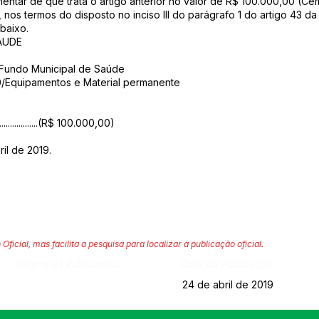
ementar de que trata o artigo anterior no valor de R$ 100.000,00 (Ce
 nos termos do disposto no inciso III do parágrafo 1 do artigo 43 da
baixo.
SAUDE
undo Municipal de Saúde
0/Equipamentos e Material permanente
......................(R$ 100.000,00)
il de 2019.
 Oficial, mas facilita a pesquisa para localizar a publicação oficial.
Página da Publicação:
Data da Publicação:
24 de abril de 2019