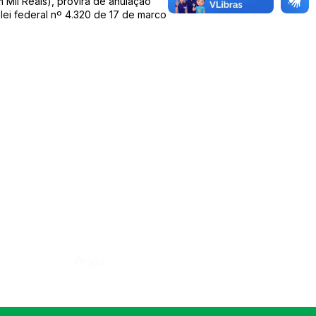
m Mil Reais), provirá de anulação
 lei federal nº 4.320 de 17 de marco
Órgão: