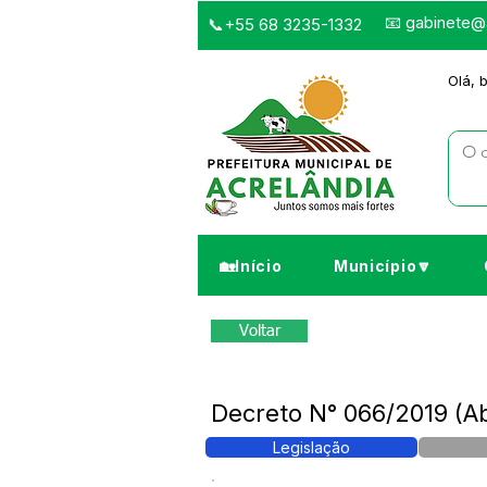
📧
gabinete@a
📞+55 68 3235-1332
Olá, 
🏡Início
Município🔽
Voltar
Decreto N° 066/2019 (A
Legislação