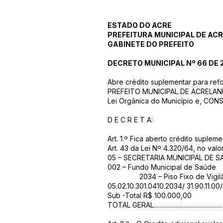
ESTADO DO ACRE
PREFEITURA MUNICIPAL DE AC
GABINETE DO PREFEITO
DECRETO MUNICIPAL Nº 66 DE 2
Abre crédito suplementar para ref
PREFEITO MUNICIPAL DE ACRELANDIA,
Lei Orgânica do Município e, CON
D E C R E T A:
Art. 1.º Fica aberto crédito suplem
Art. 43 da Lei Nº 4.320/64, no valo
05 – SECRETARIA MUNICIPAL DE 
002 – Fundo Municipal de Saúde
2034 – Piso Fixo de Vigilân
05.02.10.301.0410.2034/ 31.90.11.
Sub -Total R$ 100.000,00
TOTAL GERAL..........................................