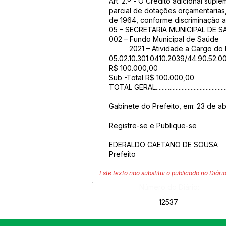
Art. 2.º - O Credito adicional supl
parcial de dotações orçamentarias,
de 1964, conforme discriminação a
05 – SECRETARIA MUNICIPAL DE 
002 – Fundo Municipal de Saúde
2021 – Atividade a Cargo do F
05.02.10.301.0410.2039/44.90.52.0
R$ 100.000,00
Sub -Total R$ 100.000,00
TOTAL GERAL..........................................
Gabinete do Prefeito, em: 23 de abr
Registre-se e Publique-se
EDERALDO CAETANO DE SOUSA
Prefeito
Este texto não substitui o publicado no Diário
Número do Diário:
12537