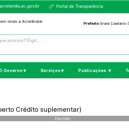
crelandia.ac.gov.br
Portal de Transparência
bem-vindo a Acrelândia!
Prefeito
Graia Caetano (
O Governo🔽
Serviços🔽
Publicações 🔽
T
berto Crédito suplementar)
Decreto