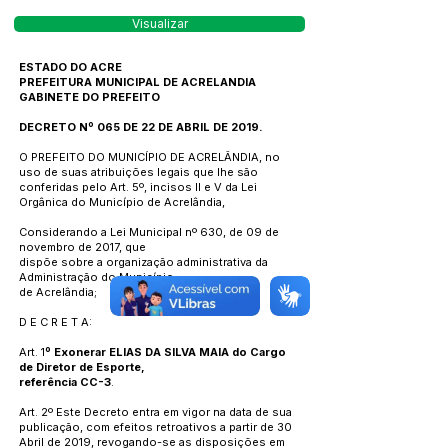
Visualizar
ESTADO DO ACRE
PREFEITURA MUNICIPAL DE ACRELANDIA
GABINETE DO PREFEITO
DECRETO Nº 065 DE 22 DE ABRIL DE 2019.
O PREFEITO DO MUNICÍPIO DE ACRELÂNDIA, no
uso de suas atribuições legais que lhe são
conferidas pelo Art. 5º, incisos II e V da Lei
Orgânica do Município de Acrelândia,
Considerando a Lei Municipal nº 630, de 09 de
novembro de 2017, que
dispõe sobre a organização administrativa da
Administração do Município
de Acrelândia;
D E C R E T A:
Art. 1
º Exonerar ELIAS DA SILVA MAIA do Cargo
de Diretor de Esporte,
referência CC-3
.
Art. 2º Este Decreto entra em vigor na data de sua
publicação, com efeitos retroativos a partir de 30
Abril de 2019, revogando-se as disposições em