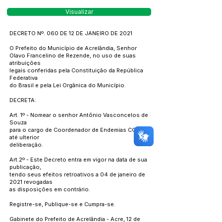
Visualizar
DECRETO Nº. 060 DE 12 DE JANEIRO DE 2021
O Prefeito do Município de Acrelândia, Senhor
Olavo Francelino de Rezende, no uso de suas
atribuições
legais conferidas pela Constituição da República
Federativa
do Brasil e pela Lei Orgânica do Município.
DECRETA:
Art. 1º - Nomear o senhor Antônio Vasconcelos de
Souza
para o cargo de Coordenador de Endemias CC-2,
até ulterior
deliberação.
Art.2º - Este Decreto entra em vigor na data de sua
publicação,
tendo seus efeitos retroativos a 04 de janeiro de
2021 revogadas
as disposições em contrário.
Registre-se, Publique-se e Cumpra-se.
Gabinete do Prefeito de Acrelândia - Acre, 12 de