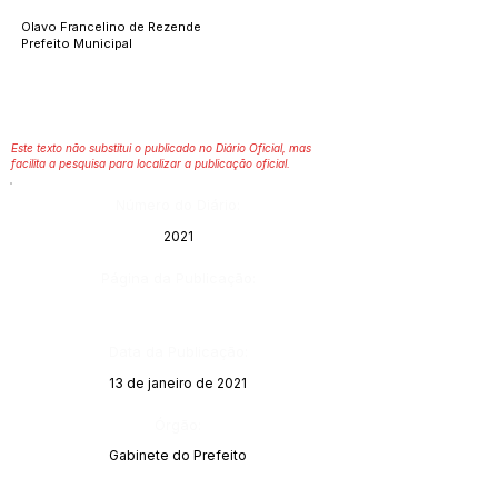
Olavo Francelino de Rezende
Prefeito Municipal
Este texto não substitui o publicado no Diário Oficial, mas
facilita a pesquisa para localizar a publicação oficial.
Número do Diário:
2021
Página da Publicação:
Data da Publicação:
13 de janeiro de 2021
Órgão:
Gabinete do Prefeito