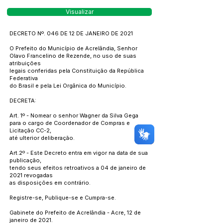
Visualizar
DECRETO Nº. 046 DE 12 DE JANEIRO DE 2021
O Prefeito do Município de Acrelândia, Senhor
Olavo Francelino de Rezende, no uso de suas
atribuições
legais conferidas pela Constituição da República
Federativa
do Brasil e pela Lei Orgânica do Município.
DECRETA:
Art. 1º - Nomear o senhor Wagner da Silva Gega
para o cargo de Coordenador de Compras e
Licitação CC-2,
até ulterior deliberação.
Art.2º - Este Decreto entra em vigor na data de sua
publicação,
tendo seus efeitos retroativos a 04 de janeiro de
2021 revogadas
as disposições em contrário.
Registre-se, Publique-se e Cumpra-se.
Gabinete do Prefeito de Acrelândia - Acre, 12 de
janeiro de 2021.