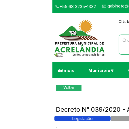
📧
gabinete@a
📞+55 68 3235-1332
Olá, 
🏡Início
Município🔽
Voltar
Decreto N° 039/2020 - A
Legislação