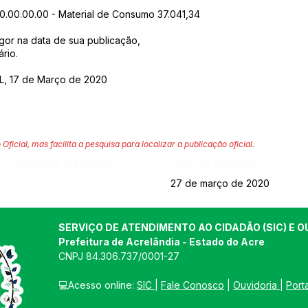
00.00.00.00 - Material de Consumo 37.041,34
igor na data de sua publicação,
rio.
, 17 de Março de 2020
 Oficial, mas facilita a pesquisa para localizar a publicação oficial.
Página da Publicação:
Data da Publicação:
27 de março de 2020
SERVIÇO DE ATENDIMENTO AO CIDADÃO (SIC) E O
Prefeitura de Acrelândia - Estado do Acre
CNPJ 
84.306.737/0001-27
💻Acesso online: 
SIC 
| 
Fale Conosco
 | 
Ouvidoria
| 
Port