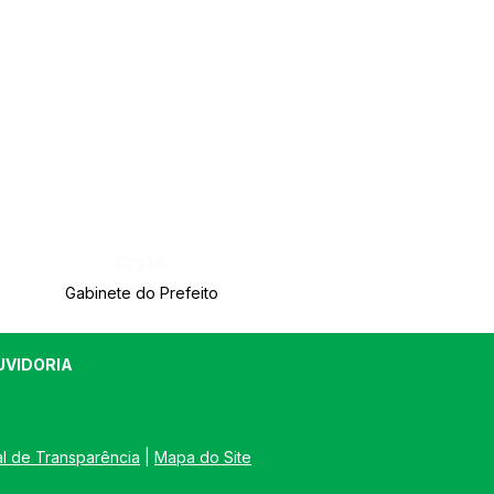
Órgão:
Gabinete do Prefeito
UVIDORIA
al de Transparência
 | 
Mapa do Site