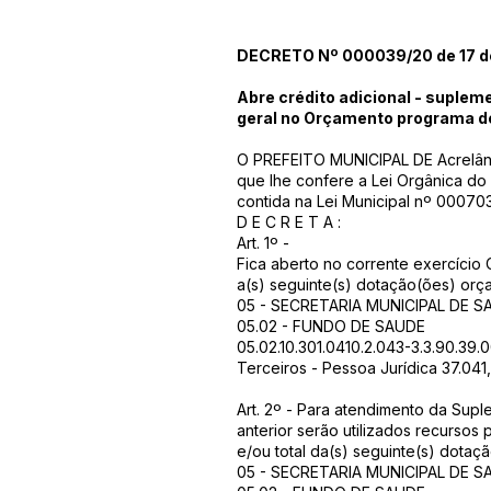
DECRETO Nº 000039/20 de 17 d
Abre crédito adicional - suplem
geral no Orçamento programa d
O PREFEITO MUNICIPAL DE Acrelând
que lhe confere a Lei Orgânica do
contida na Lei Municipal nº 0007
D E C R E T A :
Art. 1º -
Fica aberto no corrente exercício 
a(s) seguinte(s) dotação(ões) orça
05 - SECRETARIA MUNICIPAL DE S
05.02 - FUNDO DE SAUDE
05.02.10.301.0410.2.043-3.3.90.39.
Terceiros - Pessoa Jurídica 37.041
Art. 2º - Para atendimento da Supl
anterior serão utilizados recursos
e/ou total da(s) seguinte(s) dotaç
05 - SECRETARIA MUNICIPAL DE S