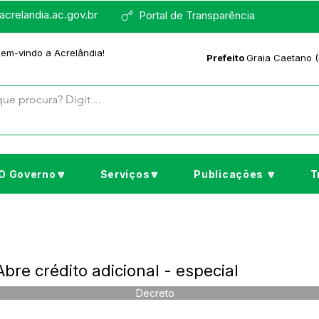
crelandia.ac.gov.br
Portal de Transparência
bem-vindo a Acrelândia!
Prefeito
Graia Caetano (
O Governo🔽
Serviços🔽
Publicações 🔽
T
bre crédito adicional - especial
Decreto