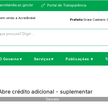
crelandia.ac.gov.br
Portal de Transparência
bem-vindo a Acrelândia!
Prefeito
Graia Caetano (
O Governo🔽
Serviços🔽
Publicações 🔽
T
bre crédito adicional - suplementar
Decreto