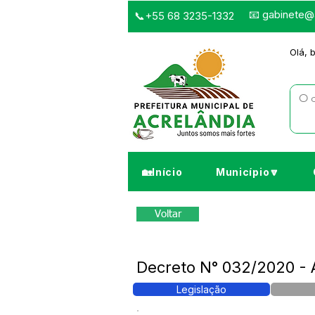
📧
gabinete@a
📞+55 68 3235-1332
Olá, 
🏡Início
Município🔽
Voltar
Decreto N° 032/2020 - A
Legislação