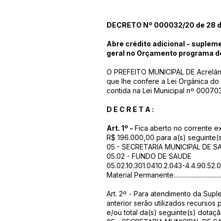
DECRETO Nº 000032/20 de 28 de
Abre crédito adicional - suplem
geral no Orçamento programa d
O PREFEITO MUNICIPAL DE Acrelând
que lhe confere a Lei Orgânica do
contida na Lei Municipal nº 0007
D E C R E T A :
Art. 1º -
Fica aberto no corrente ex
R$ 196.000,00 para a(s) seguinte(
05 - SECRETARIA MUNICIPAL DE S
05.02 - FUNDO DE SAUDE
05.02.10.301.0410.2.043-4.4.90.52
Material Permanente.................................
Art. 2º - Para atendimento da Supl
anterior serão utilizados recursos
e/ou total da(s) seguinte(s) dotaç