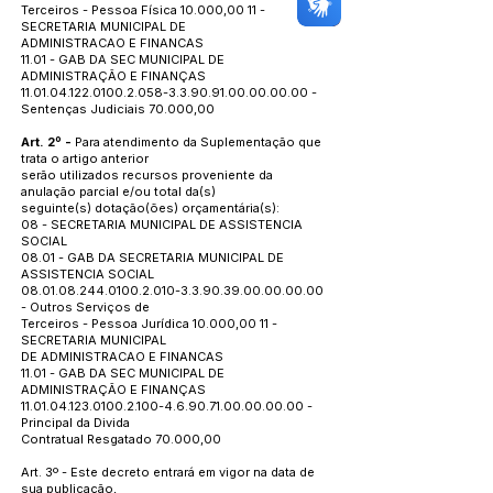
Terceiros - Pessoa Física 10.000,00 11 -
SECRETARIA MUNICIPAL DE
ADMINISTRACAO E FINANCAS
11.01 - GAB DA SEC MUNICIPAL DE
ADMINISTRAÇÃO E FINANÇAS
11.01.04.122.0100.2.058
-3.3.90.91.00.00.00.00 -
Sentenças Judiciais 70.000,00
Art. 2º -
Para atendimento da Suplementação que
trata o artigo anterior
serão utilizados recursos proveniente da
anulação parcial e/ou total da(s)
seguinte(s) dotação(ões) orçamentária(s):
08 - SECRETARIA MUNICIPAL DE ASSISTENCIA
SOCIAL
08.01 - GAB DA SECRETARIA MUNICIPAL DE
ASSISTENCIA SOCIAL
08.01.08.244.0100.2.010
-3.3.90.39.00.00.00.00
- Outros Serviços de
Terceiros - Pessoa Jurídica 10.000,00 11 -
SECRETARIA MUNICIPAL
DE ADMINISTRACAO E FINANCAS
11.01 - GAB DA SEC MUNICIPAL DE
ADMINISTRAÇÃO E FINANÇAS
11.01.04.123.0100.2.100
-4.6.90.71.00.00.00.00 -
Principal da Divida
Contratual Resgatado 70.000,00
Art. 3º - Este decreto entrará em vigor na data de
sua publicação,