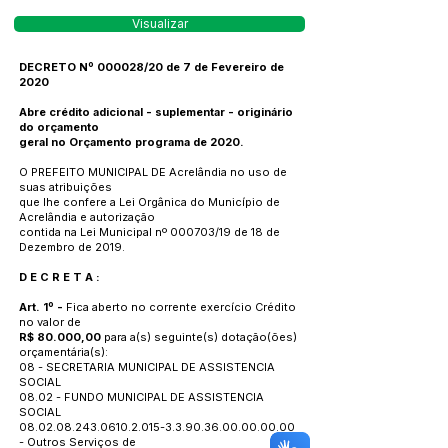
Visualizar
DECRETO Nº 000028/20 de 7 de Fevereiro de
2020
Abre crédito adicional - suplementar - originário
do orçamento
geral no Orçamento programa de 2020.
O PREFEITO MUNICIPAL DE Acrelândia no uso de
suas atribuições
que lhe confere a Lei Orgânica do Município de
Acrelândia e autorização
contida na Lei Municipal nº 000703/19 de 18 de
Dezembro de 2019.
D E C R E T A :
Art. 1º -
Fica aberto no corrente exercício Crédito
no valor de
R$ 80.000,00
para a(s) seguinte(s) dotação(ões)
orçamentária(s):
08 - SECRETARIA MUNICIPAL DE ASSISTENCIA
SOCIAL
08.02 - FUNDO MUNICIPAL DE ASSISTENCIA
SOCIAL
08.02.08.243.0610.2.015
-3.3.90.36.00.00.00.00
- Outros Serviços de