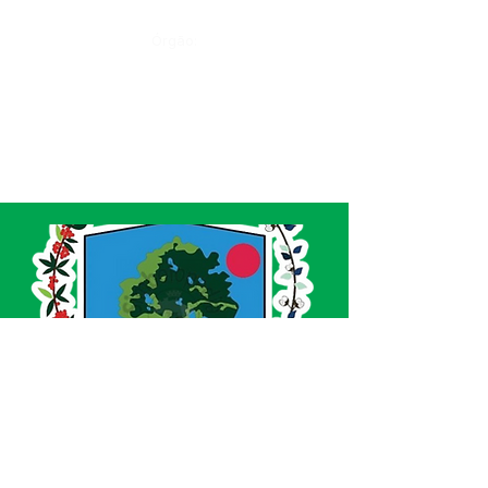
Órgão:
SERVIÇO DE ATENDIMENTO AO CIDADÃO 
(SIC) E OUVIDORIA
Prefeitura de Acrelândia - Estado do Acre