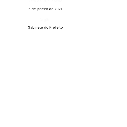
Data da Publicação:
5 de janeiro de 2021
Órgão:
Gabinete do Prefeito
SERVIÇO DE ATENDIMENTO AO CIDADÃO 
(SIC) E OUVIDORIA