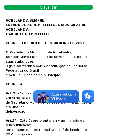
Visualizar
ACRELÂNDIA SEMPRE
ESTADO DO ACRE PREFEITURA MUNICIPAL DE
ACRELÂNDIA
GABINETE DO PREFEITO
DECRETO Nº. 001 DE 01 DE JANEIRO DE 2021
O Prefeito do Município de Acrelândia,
Senhor
Olavo Francelino de Rezende, no uso de
suas atribuições
legais conferidas pela Constituição da República
Federativa do Brasil
e pela Lei Orgânica do Município.
DECRETA:
Art. 1º
- Nomear o senhor Nesio Mendes de
Carvalho para o cargo
de Secretário Municipal da Casa Civil – CASA CIVIL,
até ulterior
deliberação.
Art.2º -
Este Decreto entra em vigor na data de
sua publicação,
tendo seus efeitos retroativos a 1º de janeiro de
2021 revogadas