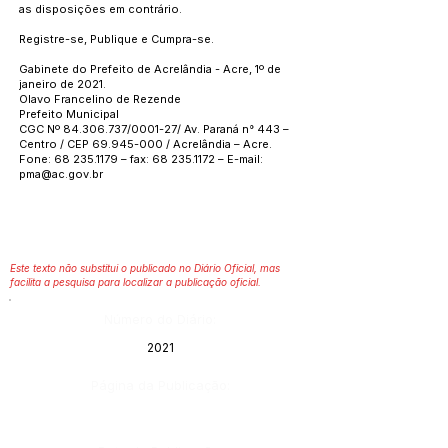
as disposições em contrário.
Registre-se, Publique e Cumpra-se.
Gabinete do Prefeito de Acrelândia - Acre, 1º de
janeiro de 2021.
Olavo Francelino de Rezende
Prefeito Municipal
CGC Nº
84.306.737
/0001-27/ Av. Paraná n° 443 –
Centro / CEP
69.945-000
/ Acrelândia – Acre.
Fone:
68 235.1179
– fax:
68 235.1172
– E-mail:
pma@ac.gov.br
Este texto não substitui o publicado no Diário Oficial, mas
facilita a pesquisa para localizar a publicação oficial.
Número do Diário:
2021
Página da Publicação: