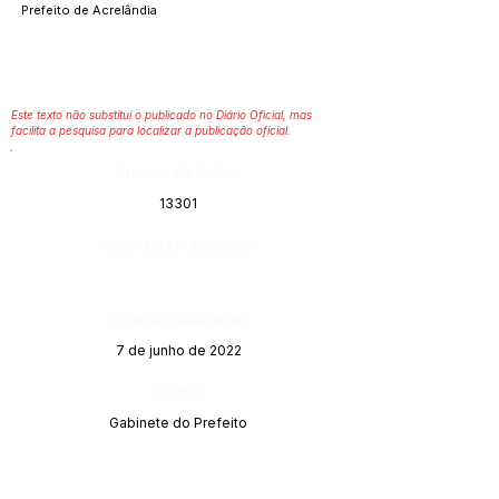
Prefeito de Acrelândia
Este texto não substitui o publicado no Diário Oficial, mas
facilita a pesquisa para localizar a publicação oficial.
Número do Diário:
13301
Página da Publicação:
Data da Publicação:
7 de junho de 2022
Órgão:
Gabinete do Prefeito