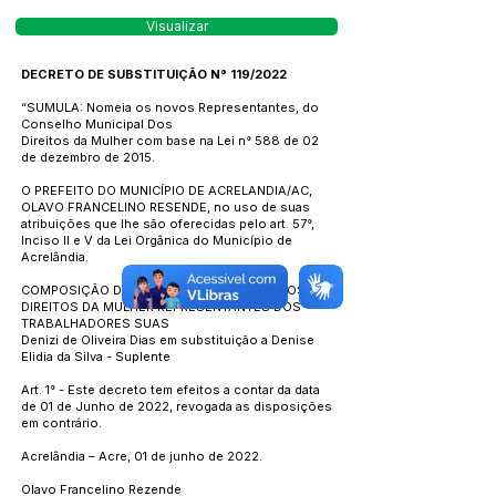
Visualizar
DECRETO DE SUBSTITUIÇÃO N° 119/2022
“SUMULA: Nomeia os novos Representantes, do
Conselho Municipal Dos
Direitos da Mulher com base na Lei n° 588 de 02
de dezembro de 2015.
O PREFEITO DO MUNICÍPIO DE ACRELANDIA/AC,
OLAVO FRANCELINO RESENDE, no uso de suas
atribuições que lhe são oferecidas pelo art. 57°,
Inciso II e V da Lei Orgânica do Município de
Acrelândia.
COMPOSIÇÃO DO CONSELHO MUNICIPAL DOS
DIREITOS DA MULHER REPRESENTANTES DOS
TRABALHADORES SUAS
Denizi de Oliveira Dias em substituição a Denise
Elidia da Silva - Suplente
Art. 1° - Este decreto tem efeitos a contar da data
de 01 de Junho de 2022, revogada as disposições
em contrário.
Acrelândia – Acre, 01 de junho de 2022.
Olavo Francelino Rezende