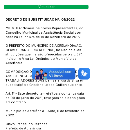
Visualizar
DECRETO DE SUBSTITUIÇÃO N°. 01/2022
“SUMULA: Nomeia os novos Representantes, do
Conselho Municipal de Assistência Social com
base na Lei n° 674 de 18 de Dezembro de 2018.
O PREFEITO DO MUNICÍPIO DE ACRELANDIA/AC,
OLAVO FRANCELINO RESENDE, no uso de suas
atribuições que lhe são oferecidas pelo art. 57°,
Inciso II e V da Lei Orgânica do Município de
Acrelândia.
COMPOSIÇÃO DO CONSELHO MUNICIPAL DE
ASSISTENCIA SOCIAL REPRESENTANTES DOS
TRABALHADORES SUAS Denise Elidia da Silva em
substituição a Cristiane Lopes Guillen suplente.
Art. 1° - Este decreto tem efeitos a contar da data
de 09 de julho de 2021, revogada as disposições
em contrário.
Município de Acrelândia – Acre, 11 de fevereiro de
2022.
Olavo Francelino Rezende
Prefeito de Acrelândia