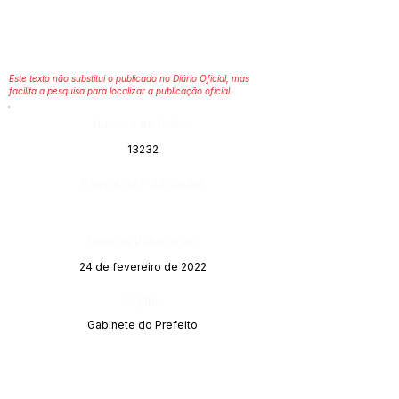
Este texto não substitui o publicado no Diário Oficial, mas
facilita a pesquisa para localizar a publicação oficial.
Número do Diário:
13232
Página da Publicação:
Data da Publicação:
24 de fevereiro de 2022
Órgão:
Gabinete do Prefeito