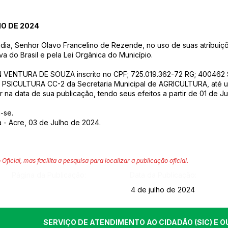
HO DE 2024
ndia, Senhor Olavo Francelino de Rezende, no uso de suas atribuiçõ
va do Brasil e pela Lei Orgânica do Município.
SON VENTURA DE SOUZA inscrito no CPF; 725.019.362-72 RG; 400
CULTURA CC-2 da Secretaria Municipal de AGRICULTURA, até ulte
or na data de sua publicação, tendo seus efeitos a partir de 01 de 
-se.
a - Acre, 03 de Julho de 2024.
 Oficial, mas facilita a pesquisa para localizar a publicação oficial.
Página da Publicação:
Data da Publicação:
4 de julho de 2024
SERVIÇO DE ATENDIMENTO AO CIDADÃO (SIC) E O