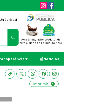
União Brasil)
Acrelândia, maior produtor de
café
e grãos do Estado do Acre
ransparência🔽
📰Notícias
Imprimir