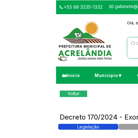
📧
gabinete@a
📞+55 68 3235-1332
Olá, 
🏡Início
Município🔽
Voltar
Decreto 170/2024 - E
Legislação