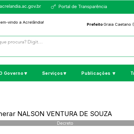
crelandia.ac.gov.br
Portal de Transparência
bem-vindo a Acrelândia!
Prefeito
Graia Caetano (
O Governo🔽
Serviços🔽
Publicações 🔽
T
xonerar NALSON VENTURA DE SOUZA
Decreto