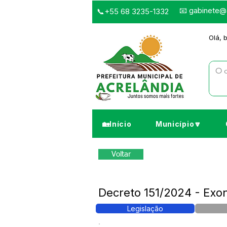
📧
gabinete@a
📞+55 68 3235-1332
Olá, 
🏡Início
Município🔽
Voltar
Decreto 151/2024 - Exo
Legislação