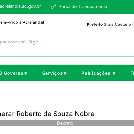
crelandia.ac.gov.br
Portal de Transparência
bem-vindo a Acrelândia!
Prefeito
Graia Caetano (
O Governo🔽
Serviços🔽
Publicações 🔽
T
nerar Roberto de Souza Nobre
Decreto