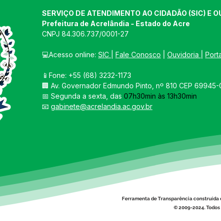
SERVIÇO DE ATENDIMENTO AO CIDADÃO (SIC) E O
Prefeitura de Acrelândia - Estado do Acre
CNPJ 
84.306.737/0001-27
💻Acesso online: 
SIC 
| 
Fale Conosco
 | 
Ouvidoria
| 
Port
📱Fone: +55 
(68) 3232-1173
🏢 
Av. Governador Edmundo Pinto, nº 810 CEP 69945-0
📅 Segunda a sexta, das 
07h30min às 13h30min
📧 
gabinete@acrelandia.ac.gov.br
Ferramenta de Transparência construída 
© 2009-2024. Todos 