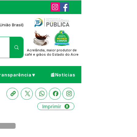
União Brasil)
Acrelândia, maior produtor de
café
e grãos do Estado do Acre
ransparência🔽
📰Notícias
Imprimir