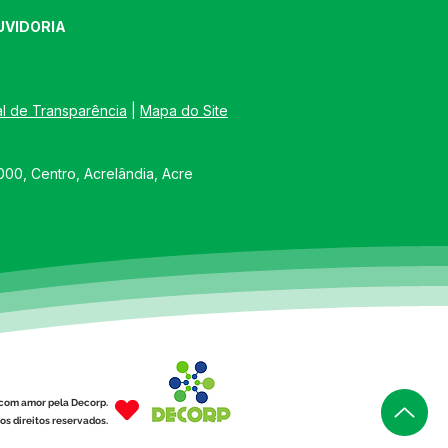
UVIDORIA
al de Transparência
 | 
Mapa do Site
00, Centro, Acrelândia, Acre
com amor pela Decorp.
os direitos reservados.