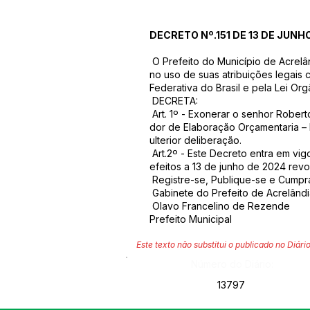
DECRETO Nº.151 DE 13 DE JUNH
O Prefeito do Município de Acrel
no uso de suas atribuições legais 
Federativa do Brasil e pela Lei Org
DECRETA:
Art. 1º - Exonerar o senhor Robe
dor de Elaboração Orçamentaria – 
ulterior deliberação.
Art.2º - Este Decreto entra em vi
efeitos a 13 de junho de 2024 rev
Registre-se, Publique-se e Cumpr
Gabinete do Prefeito de Acrelândi
Olavo Francelino de Rezende
Prefeito Municipal
Este texto não substitui o publicado no Diário
Número do Diário:
13797