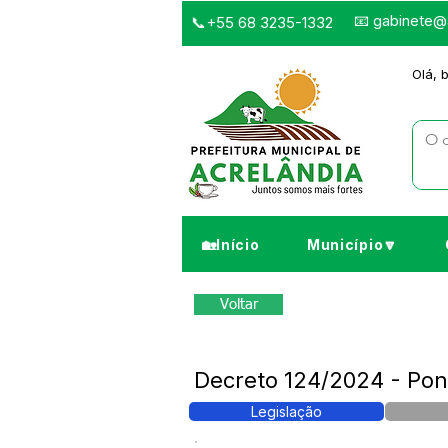
📧
gabinete@a
📞+55 68 3235-1332
Olá, 
🏡Início
Município🔽
Voltar
Decreto 124/2024 - Pont
Legislação