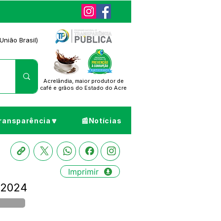
União Brasil)
Acrelândia, maior produtor de
café
e grãos do Estado do Acre
ransparência🔽
📰Notícias
Imprimir
e 2024