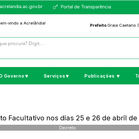
crelandia.ac.gov.br
Portal de Transparência
bem-vindo a Acrelândia!
Prefeito
Graia Caetano (
O Governo🔽
Serviços🔽
Publicações 🔽
T
o Facultativo nos dias 25 e 26 de abril d
Decreto