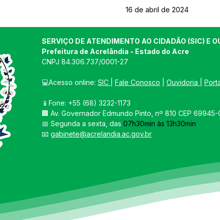
16 de abril de 2024
SERVIÇO DE ATENDIMENTO AO CIDADÃO (SIC) E O
Prefeitura de Acrelândia - Estado do Acre
CNPJ 
84.306.737/0001-27
💻Acesso online: 
SIC 
| 
Fale Conosco
 | 
Ouvidoria
| 
Port
📱Fone: +55 
(68) 3232-1173
🏢 
Av. Governador Edmundo Pinto, nº 810 CEP 69945-0
📅 Segunda a sexta, das 
07h30min às 13h30min
📧 
gabinete@acrelandia.ac.gov.br