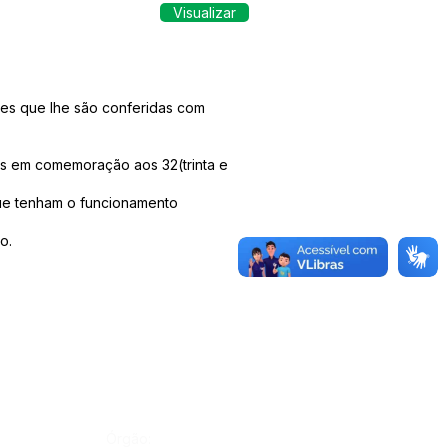
Visualizar
ões que lhe são conferidas com
pais em comemoração aos 32(trinta e
que tenham o funcionamento
o.
Órgão: