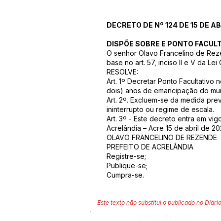
DECRETO DE Nº 124 DE 15 DE AB
DISPÕE SOBRE E PONTO FACULTA
O senhor Olavo Francelino de Reze
base no art. 57, inciso II e V da Le
RESOLVE:
Art. 1º Decretar Ponto Facultativo
dois) anos de emancipação do muni
Art. 2º. Excluem-se da medida pre
ininterrupto ou regime de escala.
Art. 3º - Este decreto entra em vi
Acrelândia – Acre 15 de abril de 20
OLAVO FRANCELINO DE REZENDE
PREFEITO DE ACRELÂNDIA
Registre-se;
Publique-se;
Cumpra-se.
Este texto não substitui o publicado no Diário
Número do Diário: