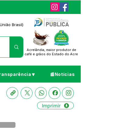
União Brasil)
Acrelândia, maior produtor de
café
e grãos do Estado do Acre
ransparência🔽
📰Notícias
Imprimir