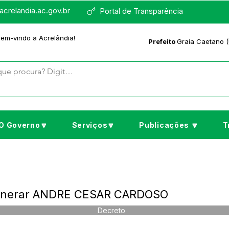
crelandia.ac.gov.br
Portal de Transparência
bem-vindo a Acrelândia!
Prefeito
Graia Caetano (
O Governo🔽
Serviços🔽
Publicações 🔽
T
xonerar ANDRE CESAR CARDOSO
Decreto