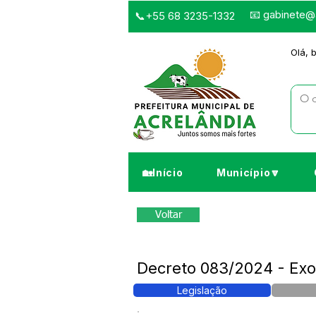
📧
gabinete@a
📞+55 68 3235-1332
Olá, 
🏡Início
Município🔽
Voltar
Decreto 083/2024 - E
Legislação