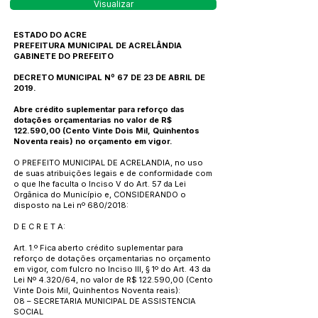
Visualizar
ESTADO DO ACRE
PREFEITURA MUNICIPAL DE ACRELÂNDIA
GABINETE DO PREFEITO
DECRETO MUNICIPAL Nº 67 DE 23 DE ABRIL DE
2019.
Abre crédito suplementar para reforço das
dotações orçamentarias no valor de R$
122.590,00 (Cento Vinte Dois Mil, Quinhentos
Noventa reais) no orçamento em vigor.
O PREFEITO MUNICIPAL DE ACRELANDIA, no uso
de suas atribuições legais e de conformidade com
o que lhe faculta o Inciso V do Art. 57 da Lei
Orgânica do Município e, CONSIDERANDO o
disposto na Lei nº 680/2018:
D E C R E T A:
Art. 1.º Fica aberto crédito suplementar para
reforço de dotações orçamentarias no orçamento
em vigor, com fulcro no Inciso III, § 1º do Art. 43 da
Lei Nº 4.320/64, no valor de R$ 122.590,00 (Cento
Vinte Dois Mil, Quinhentos Noventa reais):
08 – SECRETARIA MUNICIPAL DE ASSISTENCIA
SOCIAL