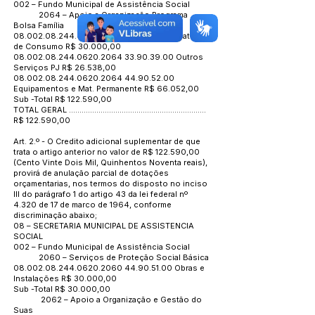
002 – Fundo Municipal de Assistência Social
2064 – Apoio a Organização Programa
Bolsa Família
08.002.08.244.0620
.2064
33.90.30.00
Material
de Consumo R$ 30.000,00
08.002.08.244.0620
.2064
33.90.39.00
Outros
Serviços PJ R$ 26.538,00
08.002.08.244.0620
.2064
44.90.52.00
Equipamentos e Mat. Permanente R$ 66.052,00
Sub -Total R$ 122.590,00
TOTAL GERAL .................................................................
R$ 122.590,00
Art. 2.º - O Credito adicional suplementar de que
trata o artigo anterior no valor de R$ 122.590,00
(Cento Vinte Dois Mil, Quinhentos Noventa reais),
provirá de anulação parcial de dotações
orçamentarias, nos termos do disposto no inciso
III do parágrafo 1 do artigo 43 da lei federal nº
4.320 de 17 de marco de 1964, conforme
discriminação abaixo;
08 – SECRETARIA MUNICIPAL DE ASSISTENCIA
SOCIAL
002 – Fundo Municipal de Assistência Social
2060 – Serviços de Proteção Social Básica
08.002.08.244.0620
.2060
44.90.51.00
Obras e
Instalações R$ 30.000,00
Sub -Total R$ 30.000,00
2062 – Apoio a Organização e Gestão do
Suas