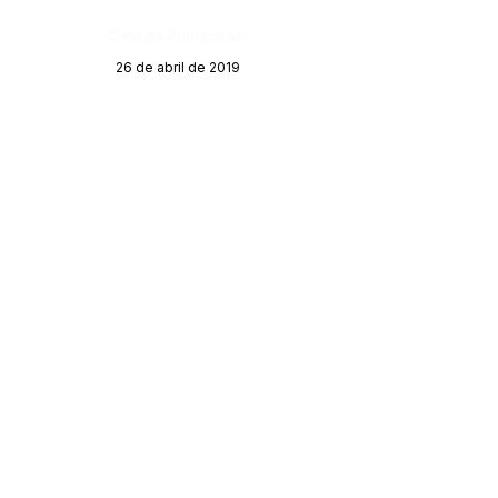
Data da Publicação:
26 de abril de 2019
Órgão:
SERVIÇO DE ATENDIMENTO AO CIDADÃO 