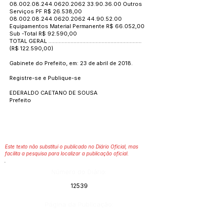
08.002.08.244.0620
.2062
33.90.36.00
Outros
Serviços PF R$ 26.538,00
08.002.08.244.0620
.2062
44.90.52.00
Equipamentos Material Permanente R$ 66.052,00
Sub -Total R$ 92.590,00
TOTAL GERAL ...............................................................
(R$ 122.590,00)
Gabinete do Prefeito, em: 23 de abril de 2018.
Registre-se e Publique-se
EDERALDO CAETANO DE SOUSA
Prefeito
Este texto não substitui o publicado no Diário Oficial, mas
facilita a pesquisa para localizar a publicação oficial.
Número do Diário:
12539
Página da Publicação: