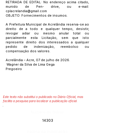
RETIRADA DE EDITAL: No endereço acima citado,
munido de Pen- drive, ou e-mail:
cplacrelandia@gmail.com
OBJETO: Fornecimentos de insumos.
A Prefeitura Municipal de Acrelândia reserva-se ao
direito de a todo e qualquer tempo, desistir,
revogar adiar ou mesmo anular total ou
parcialmente esta Licitação, sem que isto
represente direito dos interessados a qualquer
pedido de indenização, reembolso ou
compensação dos valores.
Acrelândia – Acre, 07 de julho de 2026.
Wagner da Silva de Lima Gega
Pregoeiro
Este texto não substitui o publicado no Diário Oficial, mas
facilita a pesquisa para localizar a publicação oficial.
Número do Diário:
14303
Página da Publicação: