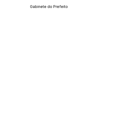
Gabinete do Prefeito
SERVIÇO DE ATENDIMENTO AO CIDADÃO 
(SIC) E OUVIDORIA
Prefeitura de Acrelândia - Estado do Acre
CNPJ 
84.306.737/0001-27