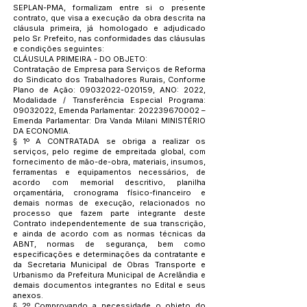
SEPLAN-PMA, formalizam entre si o presente
contrato, que visa a execução da obra descrita na
cláusula primeira, já homologado e adjudicado
pelo Sr. Prefeito, nas conformidades das cláusulas
e condições seguintes:
CLÁUSULA PRIMEIRA - DO OBJETO:
Contratação de Empresa para Serviços de Reforma
do Sindicato dos Trabalhadores Rurais, Conforme
Plano de Ação:
09032022-020159
, ANO: 2022,
Modalidade / Transferência Especial Programa:
09032022
, Emenda Parlamentar:
202239670002
–
Emenda Parlamentar: Dra Vanda Milani MINISTÉRIO
DA ECONOMIA.
§ 1º A CONTRATADA se obriga a realizar os
serviços, pelo regime de empreitada global, com
fornecimento de mão-de-obra, materiais, insumos,
ferramentas e equipamentos necessários, de
acordo com memorial descritivo, planilha
orçamentária, cronograma físico-financeiro e
demais normas de execução, relacionados no
processo que fazem parte integrante deste
Contrato independentemente de sua transcrição,
e ainda de acordo com as normas técnicas da
ABNT, normas de segurança, bem como
especificações e determinações da contratante e
da Secretaria Municipal de Obras Transporte e
Urbanismo da Prefeitura Municipal de Acrelândia e
demais documentos integrantes no Edital e seus
anexos.
§ 2º Comprovando a necessidade o objeto do