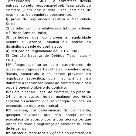
Fornecedores – SICAF, a contratada deverá
entregar ao setor responsável pela fiscalização do
contrato, junto com a Nota Fiscal para fins de
pagamento, os seguintes documentos:
1) prova de regularidade relativa à Seguridade
Social;
2) certidão conjunta relativa aos tributos federais
e à Dívida Ativa da União;
3) certidões que comprovem a regularidade
perante a Fazenda Estadual ou Distrital do
domicílio ou sede do contratado;
4) Certidão de Regularidade do FGTS – CRF;
5) Certidão Negativa de Débitos Trabalhistas –
CNDT;
14º Responsabilizar-se pelo cumprimento de
todas as obrigações trabalhistas, previdenciárias,
fiscais, comerciais e as demais previstas em
legislação específica, cuja inadimplência não
transfere a responsabilidade ao contratante e não
poderá onerar o objeto do contrato;
15º Comunicar ao Fiscal do contrato, no prazo de
24 (vinte e quatro) horas, qualquer ocorrência
anormal ou acidente que se verifique no local da
execução do objeto contratual.
16º Paralisar, por determinação do contratante,
qualquer atividade que não esteja sendo
executada de acordo com a boa técnica ou que
ponha em risco a segurança de pessoas ou bens
de terceiros.
18º Manter durante toda a vigência do contrato, em