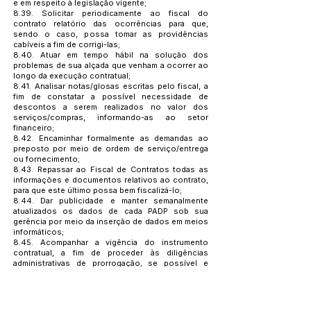
e em respeito à legislação vigente;
8.39. Solicitar periodicamente ao fiscal do
contrato relatório das ocorrências para que,
sendo o caso, possa tomar as providências
cabíveis a fim de corrigi-las;
8.40. Atuar em tempo hábil na solução dos
problemas de sua alçada que venham a ocorrer ao
longo da execução contratual;
8.41. Analisar notas/glosas escritas pelo fiscal, a
fim de constatar a possível necessidade de
descontos a serem realizados no valor dos
serviços/compras, informando-as ao setor
financeiro;
8.42. Encaminhar formalmente as demandas ao
preposto por meio de ordem de serviço/entrega
ou fornecimento;
8.43. Repassar ao Fiscal de Contratos todas as
informações e documentos relativos ao contrato,
para que este último possa bem fiscalizá-lo;
8.44. Dar publicidade e manter semanalmente
atualizados os dados de cada PADP sob sua
gerência por meio da inserção de dados em meios
informáticos;
8.45. Acompanhar a vigência do instrumento
contratual, a fim de proceder às diligências
administrativas de prorrogação, se possível e
vantajoso for, ou ao encerramento da contratação,
de modo a garantir o atendimento do interesse
público.
8.46. Propor medidas que melhorem a execução