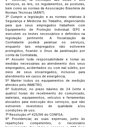
serviços, as leis, os regulamentos, as posturas,
bem como as normas da Associação Brasileira de
Normas Técnicas (ABNT);
3º Cumprir a legislação e as normas relativas à
Segurança e Medicina do Trabalho, diligenciando
para que seus empregados trabalhem com
Equipamento de Proteção Individual (EPI) e
executem os testes necessários e definidos na
legislação pertinente. A fiscalização da
Contratante poderá paralisar os serviços,
enquanto tais empregados não estiverem
protegidos, ficando o ônus da paralisação por
conta da Contratada;
4º Assumir toda responsabilidade e tomar as
medidas necessárias ao atendimento dos seus
empregados, acidentados ou com mal súbito, por
meio de seus encarregados, inclusive para
atendimento em casos de emergência;
5º Manter todos os equipamentos de medição
aferidos pelo INMETRO;
6º Substituir, no prazo máximo de 24 (vinte e
quatro) horas do recebimento do comunicado,
materiais, equipamentos, veículos e ferramentas
alocados para execução dos serviços, que não
estiverem revestidos de qualidade e/ou
condições de uso;
7º Resolução nº 425/96 do CONFEA;
8º Providenciar, as suas expensas, junto às
repartições competentes, o necessário