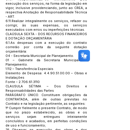
execução dos serviços, na forma da legislação em
vigor, inclusive providenciando, junto ao CREA, a
respectiva Anotação de Responsabilidade Técnica
- ART.
6.11.Realizar integralmente os serviços, refazer ou
corrigir, às suas expensas, os serviços
executados com erros ou imperfeições técnicas.
CLAÚSULA SEXTA - DOS RECURSOS FINANCEIROS
E DOTAÇÃO ORÇAMENTÁRIA
6.1.As despesas com a execução do contrato
correrão por conta da seguinte dotação
orçamentária:
04 - Secretaria Municipal de Planejamento.
01 – Gabinete da Secretaria Municipal de
Planejamento.
1.112 – Transferência Especiais
Elemento de Despesa:
4.4.90.51.00.00
– Obras e
Instalações
Fonte –
2.706.61.3110
CLAUSULA SÉTIMA – Dos Direitos e
Responsabilidades das Partes
PARÁGRAFO ÚNICO. Constituem obrigações da
CONTRATADA, além de outras previstas no
Contrato e na legislação pertinente, as seguintes:
1º Cumprir fielmente o presente Contrato, de modo
que no prazo estabelecido, as obras e os
serviços sejam entregues inteiramente
concluídos e acabados, em perfeitas condições
de uso e funcionamento;
2º Observar, na execução das obras e dos