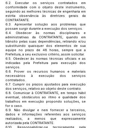
6.2. Executar os serviços contratados em
conformidade com o objeto deste instrumento,
seguindo as melhores técnicas de engenharia em
estrita observância às diretrizes gerais da
CONTRATANTE.
6.3. Apresentar solução aos problemas que
possam surgir durante a execução dos serviços.
6.4. Obedecer às normas disciplinares e
administrativas da CONTRATANTE, quando em
trânsito pelas suas dependências, retirando e/ou
substituindo quaisquer dos elementos de sua
equipe no prazo de 48 horas, sempre que a
Prefeitura, a seu exclusivo critério, assim solicitar.
6.5. Obedecer às normas técnicas oficiais e as
indicadas pela Prefeitura para execução dos
serviços.
6.6. Prover os recursos humanos e materiais
necessários à execução dos serviços
contratados.
6.7. Cumprir os prazos ajustados para execução
dos serviços, relativo ao objeto deste contrato.
6.8. Comunicar à CONTRATANTE, em tempo hábil
eventual, obstáculos ao ritmo e qualidade dos
trabalhos em execução propondo soluções, se
for o caso.
6.9. Não divulgar e nem fornecer a terceiros,
dados e informações referentes aos serviços
realizados, a menos que expressamente
autorizada pela CONTRATANTE.
6.10. Responsabilizar-se tecnicamente pela