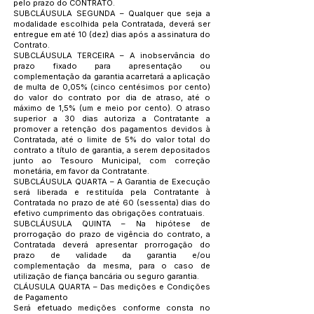
pelo prazo do CONTRATO.
SUBCLÁUSULA SEGUNDA – Qualquer que seja a
modalidade escolhida pela Contratada, deverá ser
entregue em até 10 (dez) dias após a assinatura do
Contrato.
SUBCLÁUSULA TERCEIRA – A inobservância do
prazo fixado para apresentação ou
complementação da garantia acarretará a aplicação
de multa de 0,05% (cinco centésimos por cento)
do valor do contrato por dia de atraso, até o
máximo de 1,5% (um e meio por cento). O atraso
superior a 30 dias autoriza a Contratante a
promover a retenção dos pagamentos devidos à
Contratada, até o limite de 5% do valor total do
contrato a título de garantia, a serem depositados
junto ao Tesouro Municipal, com correção
monetária, em favor da Contratante.
SUBCLÁUSULA QUARTA – A Garantia de Execução
será liberada e restituída pela Contratante à
Contratada no prazo de até 60 (sessenta) dias do
efetivo cumprimento das obrigações contratuais.
SUBCLÁUSULA QUINTA – Na hipótese de
prorrogação do prazo de vigência do contrato, a
Contratada deverá apresentar prorrogação do
prazo de validade da garantia e/ou
complementação da mesma, para o caso de
utilização de fiança bancária ou seguro garantia.
CLÁUSULA QUARTA – Das medições e Condições
de Pagamento
Será efetuado medições conforme consta no