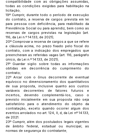
compatibilidade com as obrigações assumidas,
todas as condições exigidas para habilitação na
licitação;
19º Cumprir, durante todo o período de execução
do contrato, a reserva de cargos prevista em lei
para pessoa com deficiência, para reabilitado da
Previdência Social ou para aprendiz, bem como as
reservas de cargos previstas na legislação (art.
116, da Lei n.º 14.133, de 2021);
20º Comprovar a reserva de cargos a que se refere
a cláusula acima, no prazo fixado pelo fiscal do
contrato, com a indicação dos empregados que
preencheram as referidas vagas (art. 116, parágrafo
único, da Lei n.º 14.133, de 2021);
21º Guardar sigilo sobre todas as informações
obtidas em decorrência do cumprimento do
contrato;
22º Arcar com o ônus decorrente de eventual
equívoco no dimensionamento dos quantitativos
de sua proposta, inclusive quanto aos custos
variáveis decorrentes de fatores futuros e
incertos, devendo complementá-los, caso o
previsto inicialmente em sua proposta não seja
satisfatório para o atendimento do objeto da
contratação, exceto quando ocorrer algum dos
eventos arrolados no art. 124, II, d, da Lei nº 14.133,
de 2021.
23º Cumprir, além dos postulados legais vigentes
de âmbito federal, estadual ou municipal, as
normas de segurança do contratante;