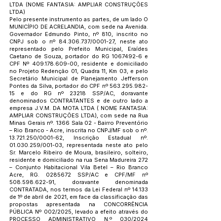
LTDA (NOME FANTASIA: AMPLIAR CONSTRUÇÕES
LTDA)
Pelo presente instrumento as partes, de um lado O
MUNICÍPIO DE ACRELANDIA, com sede na Avenida.
Governador Edmundo Pinto, nº 810, inscrito no
CNPJ sob o nº
84.306.737
/0001-27, neste ato
representado pelo Prefeito Municipal, Eraídes
Caetano de Souza, portador do RG
1067492-6
e
CPF Nº
409.178.609-00
, residente e domiciliado
no Projeto Redenção 01, Quadra 11, Km 03, e pelo
Secretário Municipal de Planejamento Jefferson
Pontes da Silva, portador do CPF nº
563.295.982-
15
e do RG nº 23218 SSP/AC, doravante
denominados CONTRATANTES e de outro lado a
empresa J.V.M. DA MOTA LTDA ( NOME FANTASIA:
AMPLIAR CONSTRUÇÕES LTDA), com sede na Rua
Minas Gerais nº. 1366 Sala 02 - Bairro Preventório
– Rio Branco - Acre, inscrita no CNPJ/MF sob o nº.
13.721.250
/0001-62, Inscrição Estadual nº.
01.030.259
/001-03, representada neste ato pelo
Sr. Marcelo Ribeiro de Moura, brasileiro, solteiro,
residente e domiciliado na rua Sena Madureira 272
– Conjunto Habitacional Vila Betel – Rio Branco
Acre, RG.
0285672
SSP/AC e CPF/MF nº
508.598.622-91
, doravante denominada
CONTRATADA, nos termos da Lei Federal nº 14.133
de 1º de abril de 2021, em face da classificação das
propostas apresentada na CONCORRÊNCIA
PÚBLICA Nº 002/2025, levado a efeito através do
PROCESSO ADMINISTRATIVO N.º 030/2024