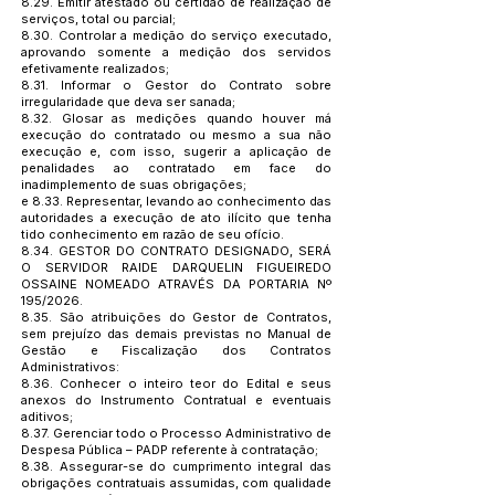
8.29. Emitir atestado ou certidão de realização de
serviços, total ou parcial;
8.30. Controlar a medição do serviço executado,
aprovando somente a medição dos servidos
efetivamente realizados;
8.31. Informar o Gestor do Contrato sobre
irregularidade que deva ser sanada;
8.32. Glosar as medições quando houver má
execução do contratado ou mesmo a sua não
execução e, com isso, sugerir a aplicação de
penalidades ao contratado em face do
inadimplemento de suas obrigações;
e 8.33. Representar, levando ao conhecimento das
autoridades a execução de ato ilícito que tenha
tido conhecimento em razão de seu ofício.
8.34. GESTOR DO CONTRATO DESIGNADO, SERÁ
O SERVIDOR RAIDE DARQUELIN FIGUEIREDO
OSSAINE NOMEADO ATRAVÉS DA PORTARIA Nº
195/2026.
8.35. São atribuições do Gestor de Contratos,
sem prejuízo das demais previstas no Manual de
Gestão e Fiscalização dos Contratos
Administrativos:
8.36. Conhecer o inteiro teor do Edital e seus
anexos do Instrumento Contratual e eventuais
aditivos;
8.37. Gerenciar todo o Processo Administrativo de
Despesa Pública – PADP referente à contratação;
8.38. Assegurar-se do cumprimento integral das
obrigações contratuais assumidas, com qualidade