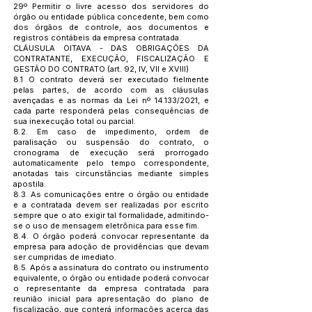
29º Permitir o livre acesso dos servidores do
órgão ou entidade pública concedente, bem como
dos órgãos de controle, aos documentos e
registros contábeis da empresa contratada.
CLÁUSULA OITAVA - DAS OBRIGAÇÕES DA
CONTRATANTE, EXECUÇÃO, FISCALIZAÇÃO E
GESTÃO DO CONTRATO (art. 92, IV, VII e XVIII)
8.1 O contrato deverá ser executado fielmente
pelas partes, de acordo com as cláusulas
avençadas e as normas da Lei nº 14.133/2021, e
cada parte responderá pelas consequências de
sua inexecução total ou parcial.
8.2. Em caso de impedimento, ordem de
paralisação ou suspensão do contrato, o
cronograma de execução será prorrogado
automaticamente pelo tempo correspondente,
anotadas tais circunstâncias mediante simples
apostila.
8.3. As comunicações entre o órgão ou entidade
e a contratada devem ser realizadas por escrito
sempre que o ato exigir tal formalidade, admitindo-
se o uso de mensagem eletrônica para esse fim.
8.4. O órgão poderá convocar representante da
empresa para adoção de providências que devam
ser cumpridas de imediato.
8.5. Após a assinatura do contrato ou instrumento
equivalente, o órgão ou entidade poderá convocar
o representante da empresa contratada para
reunião inicial para apresentação do plano de
fiscalização, que conterá informações acerca das