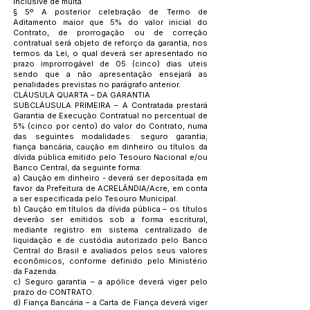
inclusive de multa.
§ 5º A posterior celebração de Termo de
Aditamento maior que 5% do valor inicial do
Contrato, de prorrogação ou de correção
contratual será objeto de reforço da garantia, nos
termos da Lei, o qual deverá ser apresentado no
prazo improrrogável de 05 (cinco) dias uteis
sendo que a não apresentação ensejará as
penalidades previstas no parágrafo anterior.
CLÁUSULA QUARTA – DA GARANTIA
SUBCLÁUSULA PRIMEIRA – A Contratada prestará
Garantia de Execução Contratual no percentual de
5% (cinco por cento) do valor do Contrato, numa
das seguintes modalidades: seguro garantia;
fiança bancária, caução em dinheiro ou títulos da
dívida pública emitido pelo Tesouro Nacional e/ou
Banco Central, da seguinte forma:
a) Caução em dinheiro - deverá ser depositada em
favor da Prefeitura de ACRELÂNDIA/Acre, em conta
a ser especificada pelo Tesouro Municipal.
b) Caução em títulos da dívida pública – os títulos
deverão ser emitidos sob a forma escritural,
mediante registro em sistema centralizado de
liquidação e de custódia autorizado pelo Banco
Central do Brasil e avaliados pelos seus valores
econômicos, conforme definido pelo Ministério
da Fazenda.
c) Seguro garantia – a apólice deverá viger pelo
prazo do CONTRATO.
d) Fiança Bancária – a Carta de Fiança deverá viger