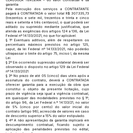
CLAUSULA TERCEIRA – do Valor Contratual e da
garantia
Pela execução dos serviços a CONTRATANTE
pagará à CONTRATADA o valor total R$ 307.335,73
(trezentos e sete mil, trezentos e trinta e cinco
reais e setenta e três centavos), o qual poderá ser
aditado ou suprimido mediante justificativa, que
atenda as exigências dos artigos 124 a 136, da Lei
Federal nº 14.133/2021, no que for aplicável.
§ 1º Eventuais aditivos, além de respeitarem os
percentuais máximos previstos no artigo 125,
caput, da lei Federal nº 14.133/2021, não poderão
ultrapassar o limite do artigo 75, inciso I, da mesma
Lei.
§ 2º Em ocorrendo supressão unilateral deverá ser
observado o disposto no artigo 129 da Lei Federal
nº 14.133/2021.
§ 3º No prazo de até 05 (cinco) dias uteis após a
assinatura do contrato, deverá a CONTRATADA
oferecer garantia para a execução da obra que
constitui o objeto da presente licitação, cujo
prazo de vigência seja igual a vigência contratual,
em quaisquer das modalidades previstas no § 1º,
do artigo 96, da Lei Federal n.º 14.133/21, no valor
de 5% (cinco por cento) do valor inicial do
contrato (artigo 98), acrescida de valores em caso
de desconto superior a 15% do valor estipulado.
§ 4º A não apresentação da garantia implicará em
descumprimento contratual, ficando sujeito a
aplicação das penalidades previstas no edital,