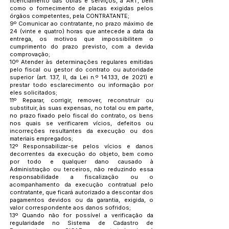
licenciamento das obras e serviços, a ART, bem
como o fornecimento de placas exigidas pelos
órgãos competentes, pela CONTRATANTE;
9º Comunicar ao contratante, no prazo máximo de
24 (vinte e quatro) horas que antecede a data da
entrega, os motivos que impossibilitem o
cumprimento do prazo previsto, com a devida
comprovação;
10º Atender às determinações regulares emitidas
pelo fiscal ou gestor do contrato ou autoridade
superior (art. 137, II, da Lei n.º 14.133, de 2021) e
prestar todo esclarecimento ou informação por
eles solicitados;
11º Reparar, corrigir, remover, reconstruir ou
substituir, às suas expensas, no total ou em parte,
no prazo fixado pelo fiscal do contrato, os bens
nos quais se verificarem vícios, defeitos ou
incorreções resultantes da execução ou dos
materiais empregados;
12º Responsabilizar-se pelos vícios e danos
decorrentes da execução do objeto, bem como
por todo e qualquer dano causado à
Administração ou terceiros, não reduzindo essa
responsabilidade a fiscalização ou o
acompanhamento da execução contratual pelo
contratante, que ficará autorizado a descontar dos
pagamentos devidos ou da garantia, exigida, o
valor correspondente aos danos sofridos;
13º Quando não for possível a verificação da
regularidade no Sistema de Cadastro de