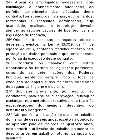
24º Alocar os empregados necessários, com
habilitação e conhecimento adequados, ao
perfeito cumprimento das cláusulas deste
contrato, fornecendo os materiais, equipamentos,
ferramentas e utensílios demandados, cuja
quantidade, qualidade e tecnologia deverão
atender às recomendações de boa técnica e a
legislação de regência;
25º Orientar e treinar seus empregados sobre os
deveres previstos na Lei nº 13.709, de 14 de
agosto de 2018, adotando medidas eficazes para
proteção de dados pessoais a que tenha acesso
por força da execução deste contrato;
26º Conduzir os trabalhos com estrita
observância às normas da legislação pertinente,
cumprindo as determinações dos Poderes
Públicos, mantendo sempre limpo o local de
execução do objeto e nas melhores condições
de segurança, higiene e disciplina.
27º Submeter previamente, por escrito, ao
contratante, para análise e aprovação, quaisquer
mudanças nos métodos executivos que fujam às
especificações do memorial descritivo ou
instrumento congênere.
28º Não permitir a utilização de qualquer trabalho
do menor de dezesseis anos, exceto na condição
de aprendiz para os maiores de quatorze anos,
nem permitir a utilização do trabalho do menor de
dezoito anos em trabalho noturno, perigoso ou
insalubre