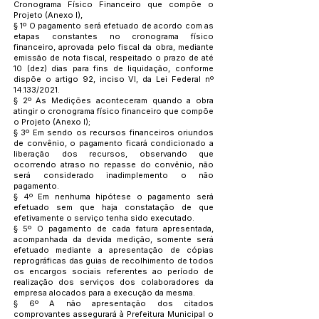
Cronograma Físico Financeiro que compõe o
Projeto (Anexo I),
§ 1º O pagamento será efetuado de acordo com as
etapas constantes no cronograma físico
financeiro, aprovada pelo fiscal da obra, mediante
emissão de nota fiscal, respeitado o prazo de até
10 (dez) dias para fins de liquidação, conforme
dispõe o artigo 92, inciso VI, da Lei Federal nº
14.133/2021.
§ 2º As Medições aconteceram quando a obra
atingir o cronograma físico financeiro que compõe
o Projeto (Anexo I);
§ 3º Em sendo os recursos financeiros oriundos
de convênio, o pagamento ficará condicionado a
liberação dos recursos, observando que
ocorrendo atraso no repasse do convênio, não
será considerado inadimplemento o não
pagamento.
§ 4º Em nenhuma hipótese o pagamento será
efetuado sem que haja constatação de que
efetivamente o serviço tenha sido executado.
§ 5º O pagamento de cada fatura apresentada,
acompanhada da devida medição, somente será
efetuado mediante a apresentação de cópias
reprográficas das guias de recolhimento de todos
os encargos sociais referentes ao período de
realização dos serviços dos colaboradores da
empresa alocados para a execução da mesma.
§ 6º A não apresentação dos citados
comprovantes assegurará à Prefeitura Municipal o