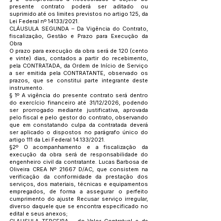
presente contrato poderá ser aditado ou
suprimido até os limites previstos no artigo 125, da
Lei Federal nº 14133/2021.
CLÁUSULA SEGUNDA – Da Vigência do Contrato,
fiscalização, Gestão e Prazo para Execução da
Obra
O prazo para execução da obra será de 120 (cento
e vinte) dias, contados a partir do recebimento,
pela CONTRATADA, da Ordem de Início de Serviço
a ser emitida pela CONTRATANTE, observado os
prazos, que se constitui parte integrante deste
instrumento.
§ 1º A vigência do presente contrato será dentro
do exercício financeiro até 31/12/2026, podendo
ser prorrogado mediante justificativa, aprovada
pelo fiscal e pelo gestor do contrato, observando
que em constatando culpa da contratada deverá
ser aplicado o dispostos no parágrafo único do
artigo 111 da Lei Federal 14.133/2021.
§2º O acompanhamento e a fiscalização da
execução da obra será de responsabilidade do
engenheiro civil da contratante. Lucas Barbosa de
Oliveira CREA Nº 21667 D/AC, que consistem na
verificação da conformidade da prestação dos
serviços, dos materiais, técnicas e equipamentos
empregados, de forma a assegurar o perfeito
cumprimento do ajuste Recusar serviço irregular,
diverso daquele que se encontra especificado no
edital e seus anexos;