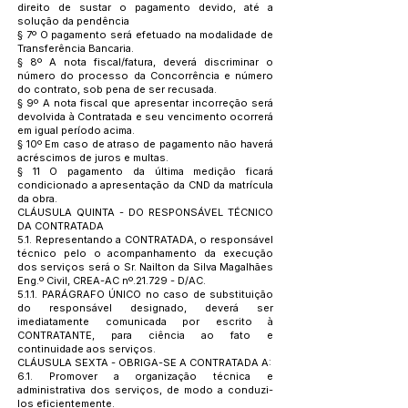
direito de sustar o pagamento devido, até a
solução da pendência
§ 7º O pagamento será efetuado na modalidade de
Transferência Bancaria.
§ 8º A nota fiscal/fatura, deverá discriminar o
número do processo da Concorrência e número
do contrato, sob pena de ser recusada.
§ 9º A nota fiscal que apresentar incorreção será
devolvida à Contratada e seu vencimento ocorrerá
em igual período acima.
§ 10º Em caso de atraso de pagamento não haverá
acréscimos de juros e multas.
§ 11 O pagamento da última medição ficará
condicionado a apresentação da CND da matrícula
da obra.
CLÁUSULA QUINTA - DO RESPONSÁVEL TÉCNICO
DA CONTRATADA
5.1. Representando a CONTRATADA, o responsável
técnico pelo o acompanhamento da execução
dos serviços será o Sr. Nailton da Silva Magalhães
Eng.º Civil, CREA-AC nº.21.729 - D/AC.
5.1.1. PARÁGRAFO ÚNICO no caso de substituição
do responsável designado, deverá ser
imediatamente comunicada por escrito à
CONTRATANTE, para ciência ao fato e
continuidade aos serviços.
CLÁUSULA SEXTA - OBRIGA-SE A CONTRATADA A:
6.1. Promover a organização técnica e
administrativa dos serviços, de modo a conduzi-
los eficientemente.