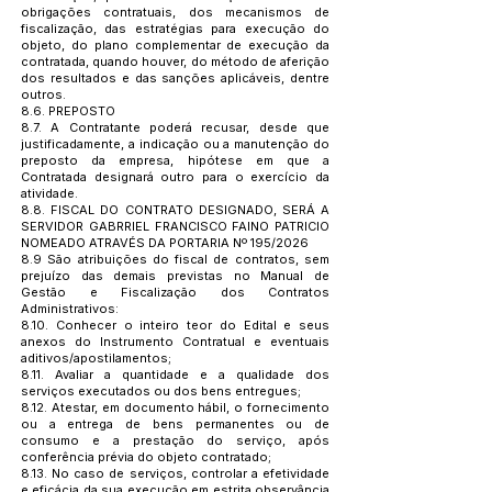
obrigações contratuais, dos mecanismos de
fiscalização, das estratégias para execução do
objeto, do plano complementar de execução da
contratada, quando houver, do método de aferição
dos resultados e das sanções aplicáveis, dentre
outros.
8.6. PREPOSTO
8.7. A Contratante poderá recusar, desde que
justificadamente, a indicação ou a manutenção do
preposto da empresa, hipótese em que a
Contratada designará outro para o exercício da
atividade.
8.8. FISCAL DO CONTRATO DESIGNADO, SERÁ A
SERVIDOR GABRRIEL FRANCISCO FAINO PATRICIO
NOMEADO ATRAVÉS DA PORTARIA Nº 195/2026
8.9 São atribuições do fiscal de contratos, sem
prejuízo das demais previstas no Manual de
Gestão e Fiscalização dos Contratos
Administrativos:
8.10. Conhecer o inteiro teor do Edital e seus
anexos do Instrumento Contratual e eventuais
aditivos/apostilamentos;
8.11. Avaliar a quantidade e a qualidade dos
serviços executados ou dos bens entregues;
8.12. Atestar, em documento hábil, o fornecimento
ou a entrega de bens permanentes ou de
consumo e a prestação do serviço, após
conferência prévia do objeto contratado;
8.13. No caso de serviços, controlar a efetividade
e eficácia da sua execução em estrita observância