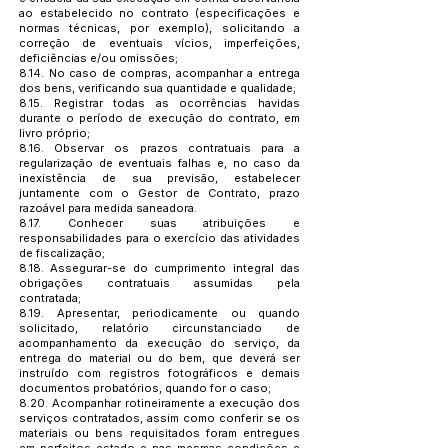
ao estabelecido no contrato (especificações e
normas técnicas, por exemplo), solicitando a
correção de eventuais vícios, imperfeições,
deficiências e/ou omissões;
8.14. No caso de compras, acompanhar a entrega
dos bens, verificando sua quantidade e qualidade;
8.15. Registrar todas as ocorrências havidas
durante o período de execução do contrato, em
livro próprio;
8.16. Observar os prazos contratuais para a
regularização de eventuais falhas e, no caso da
inexistência de sua previsão, estabelecer
juntamente com o Gestor de Contrato, prazo
razoável para medida saneadora.
8.17. Conhecer suas atribuições e
responsabilidades para o exercício das atividades
de fiscalização;
8.18. Assegurar-se do cumprimento integral das
obrigações contratuais assumidas pela
contratada;
8.19. Apresentar, periodicamente ou quando
solicitado, relatório circunstanciado de
acompanhamento da execução do serviço, da
entrega do material ou do bem, que deverá ser
instruído com registros fotográficos e demais
documentos probatórios, quando for o caso;
8.20. Acompanhar rotineiramente a execução dos
serviços contratados, assim como conferir se os
materiais ou bens requisitados foram entregues