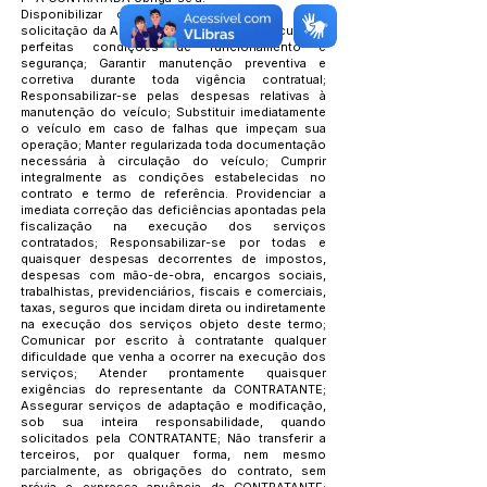
Disponibilizar o veículo imediatamente após
solicitação da Administração; Manter o veículo em
perfeitas condições de funcionamento e
segurança; Garantir manutenção preventiva e
corretiva durante toda vigência contratual;
Responsabilizar-se pelas despesas relativas à
manutenção do veículo; Substituir imediatamente
o veículo em caso de falhas que impeçam sua
operação; Manter regularizada toda documentação
necessária à circulação do veículo; Cumprir
integralmente as condições estabelecidas no
contrato e termo de referência. Providenciar a
imediata correção das deficiências apontadas pela
fiscalização na execução dos serviços
contratados; Responsabilizar-se por todas e
quaisquer despesas decorrentes de impostos,
despesas com mão-de-obra, encargos sociais,
trabalhistas, previdenciários, fiscais e comerciais,
taxas, seguros que incidam direta ou indiretamente
na execução dos serviços objeto deste termo;
Comunicar por escrito à contratante qualquer
dificuldade que venha a ocorrer na execução dos
serviços; Atender prontamente quaisquer
exigências do representante da CONTRATANTE;
Assegurar serviços de adaptação e modificação,
sob sua inteira responsabilidade, quando
solicitados pela CONTRATANTE; Não transferir a
terceiros, por qualquer forma, nem mesmo
parcialmente, as obrigações do contrato, sem