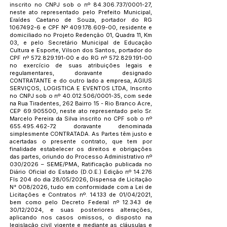
inscrito no CNPJ sob o nº
84.306.737
/0001-27,
neste ato representado pelo Prefeito Municipal,
Eraídes Caetano de Souza, portador do RG
1067492-6
e CPF Nº
409.178.609-00
, residente e
domiciliado no Projeto Redenção 01, Quadra 11, Km
03, e pelo Secretário Municipal de Educação
Cultura e Esporte, Vilson dos Santos, portador do
CPF nº
572.829.191-00
e do RG nº
572.829.191-00
no exercício de suas atribuições legais e
regulamentares, doravante designado
CONTRATANTE e do outro lado a empresa, AGIUS
SERVIÇOS, LOGISTICA E EVENTOS LTDA, Inscrito
no CNPJ sob o nº
40.012.506
/0001-35, com sede
na Rua Tiradentes, 262 Bairro 15 - Rio Branco Acre,
CEP
69.905500
, neste ato representado pelo Sr.
Marcelo Pereira da Silva inscrito no CPF sob o nº
655.495.462-72
doravante denominada
simplesmente CONTRATADA. As Partes têm justo e
acertadas o presente contrato, que tem por
finalidade estabelecer os direitos e obrigações
das partes, oriundo do Processo Administrativo nº
030/2026 – SEME/PMA, Ratificação publicada no
Diário Oficial do Estado (D.O.E.) Edição nº 14.276
Fls 204 do dia 28/05/2026, Dispensa de Licitação
N° 008/2026, tudo em conformidade com a Lei de
Licitações e Contratos nº. 14.133 de 01/04/2021,
bem como pelo Decreto Federal nº 12.343 de
30/12/2024, e suas posteriores alterações,
aplicando nos casos omissos, o disposto na
legislação civil vigente e mediante as cláusulas e