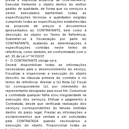
prévia e expressa anuência da CONTRATANTE;
Executar fielmente o objeto dentro do melhor
padrão de qualidade, de forma que os serviços a
serem executados mantenham todas as
especificações técnicas e qualidades exigidas
cumprindo todas as especificações estabelecidas
na proposta de preços e documentos
apresentados ao CONTRATANTE, bem como à
descrição do objeto no Termo de Referência;
Submeter-se à fiscalização por parte do
CONTRATANTE, acatando as determinações e
especificações contidas neste termo de
referência, como também, em conformidade com o
art. 25 da Lei n° 14.133/21.
II - O CONTRATANTE obriga-se a:
Deverá disponibilizar todas as informações
necessárias para o desenvolvimento do serviço;
Fiscalizar e inspecionar a execução do objeto
descrito na cláusula primeira do contrato e no
termo de referência. Atestar a (s) Nota (s) Fiscal
(s) correspondente (s), por intermédio do
representante designado para esse fim. Comunicar
a contratada qualquer falha e/ou irregularidade na
execução dos serviços; Efetuar o pagamento à
Contratada, desde que verificada realização dos
serviços correspondentes às faturas emitidas
dentro do prazo legal; Prestar as informações e
esclarecimentos que venham a ser solicitadas
pela CONTRATADA quando necessários a
execução do objeto. Proporcionar todas as