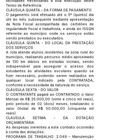
facilidades necessárias à boa execução deste
Termo de Referência.
CLÁUSULA QUARTA – DA FORMA DE PAGAMENTO
O pagamento será efetuado até o 5º (quinto) dia
útil do mês subsequente mediante apresentação
da Nota Fiscal acompanhada das certidões de
regularidade fiscal e trabalhista, e ainda do ISSQN
referente ao município onde os serviços estão
sendo prestados ou executados.
CLÁUSULA QUINTA - DO LOCAL DA PRESTAÇÃO
DOS SERVIÇOS
A rota atende alunos residentes na zona rural do
município, realizando percurso médio aproximado
de 130 km diários em estradas vicinais, sendo
indispensável para assegurar o acesso dos
estudantes às atividades escolares quando se
fizer necessário, podendo serem realizados em
qualquer local indicado pela CONTRATADA,
conforme a necessidade da natureza do serviço.
CLÁUSULA SEXTA - DO VALOR
O CONTRATANTE pagará ao CONTRATADO o Valor
Mensal de R$ 25.000,00 (vinte e cinco mil reais),
pelo período de 02 (dois) meses, totalizando o
valor Global de R$ 50.000,00 (cinquenta mil
reais).
CLAUSULA SETIMA - DA DOTAÇÃO
ORÇAMENTÁRIA
As despesas inerentes a este contrato ocorrerão
à conta das dotações:
PROGRAMA DE TRABALHO: 2.049 – Manutenção