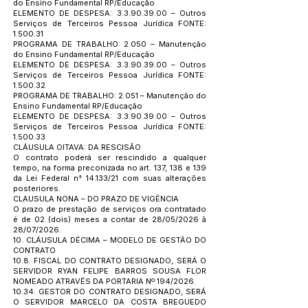
do Ensino Fundamental RP/Educação
ELEMENTO DE DESPESA:
3.3.90.39.00
– Outros
Serviços de Terceiros Pessoa Jurídica FONTE:
1.500.31
PROGRAMA DE TRABALHO: 2.050 – Manutenção
do Ensino Fundamental RP/Educação
ELEMENTO DE DESPESA:
3.3.90.39.00
– Outros
Serviços de Terceiros Pessoa Jurídica FONTE:
1.500.32
PROGRAMA DE TRABALHO: 2.051 – Manutenção do
Ensino Fundamental RP/Educação
ELEMENTO DE DESPESA:
3.3.90.39.00
– Outros
Serviços de Terceiros Pessoa Jurídica FONTE:
1.500.33
CLÁUSULA OITAVA: DA RESCISÃO
O contrato poderá ser rescindido a qualquer
tempo, na forma preconizada no art. 137, 138 e 139
da Lei Federal n° 14.133/21 com suas alterações
posteriores.
CLAUSULA NONA – DO PRAZO DE VIGÊNCIA
O prazo de prestação de serviços ora contratado
é de 02 (dois) meses a contar de 28/05/2026 à
28/07/2026.
10. CLÁUSULA DÉCIMA – MODELO DE GESTÃO DO
CONTRATO
10.8. FISCAL DO CONTRATO DESIGNADO, SERÁ O
SERVIDOR RYAN FELIPE BARROS SOUSA FLOR
NOMEADO ATRAVÉS DA PORTARIA Nº 194/2026.
10.34. GESTOR DO CONTRATO DESIGNADO, SERÁ
O SERVIDOR MARCELO DA COSTA BREGUEDO