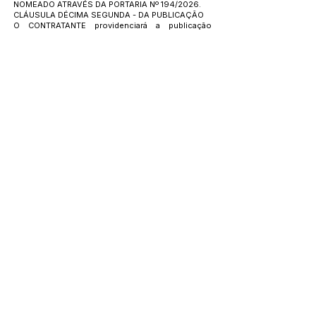
NOMEADO ATRAVÉS DA PORTARIA Nº 194/2026.
CLÁUSULA DÉCIMA SEGUNDA - DA PUBLICAÇÃO
O CONTRATANTE providenciará a publicação
resumida do presente instrumento e de seus
aditamentos no DOE, até o quinto dia útil do mês
seguinte ao de sua assinatura, para ocorrer no
prazo de vinte dias daquela data, nos termos da Lei
Federal Nº 14.133/21.
CLAUSULA DÉCIMA TERCEIRA – DO FORO
É eleito o Foro da Comarca do Município de
Acrelândia, Seção Judiciária para dirimir os litígios
que decorrerem da execução deste Termo de
Contrato que não possam ser compostos pela
conciliação, conforme art. 92, §1º da Lei nº
14.133/21.
Acrelândia/AC, 28 de maio de 2026.
PREFEITURA MUNICIPAL DE ACRELÂNDIA
Eraídes Caetano de Souza
Contratante
VILSON DOS SANTOS
Secretário Municipal de Educação, Cultura e
Esporte
Decreto 236/2025
Contratante
AGIUS SERVIÇOS, LOGISTICA E EVENTOS LTDA
CNPJ Nº
40.012.506
/0001-35,
.Marcelo Pereira da Silva
CPF sob o nº
655.495.462-72
Contratada