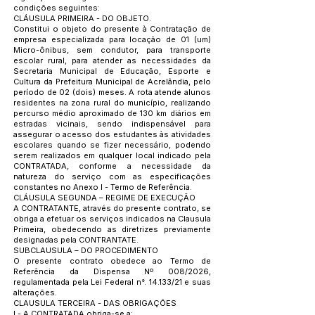
condições seguintes:
CLÁUSULA PRIMEIRA - DO OBJETO.
Constitui o objeto do presente à Contratação de
empresa especializada para locação de 01 (um)
Micro-ônibus, sem condutor, para transporte
escolar rural, para atender as necessidades da
Secretaria Municipal de Educação, Esporte e
Cultura da Prefeitura Municipal de Acrelândia, pelo
período de 02 (dois) meses. A rota atende alunos
residentes na zona rural do município, realizando
percurso médio aproximado de 130 km diários em
estradas vicinais, sendo indispensável para
assegurar o acesso dos estudantes às atividades
escolares quando se fizer necessário, podendo
serem realizados em qualquer local indicado pela
CONTRATADA, conforme a necessidade da
natureza do serviço com as especificações
constantes no Anexo I - Termo de Referência.
CLÁUSULA SEGUNDA – REGIME DE EXECUÇÃO
A CONTRATANTE, através do presente contrato, se
obriga a efetuar os serviços indicados na Clausula
Primeira, obedecendo as diretrizes previamente
designadas pela CONTRANTATE.
SUBCLAUSULA – DO PROCEDIMENTO
O presente contrato obedece ao Termo de
Referência da Dispensa Nº 008/2026,
regulamentada pela Lei Federal n°. 14.133/21 e suas
alterações.
CLAUSULA TERCEIRA - DAS OBRIGAÇÕES
I - A CONTRATADA obriga-se a: