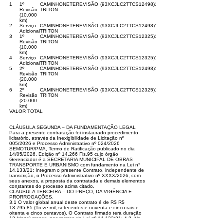
1
1º
CAMINHONETE
REVISÃO
(93XCJLC2TTCS12498)
1
Revisão
TRITON
(10.000
km)
2
Serviço
CAMINHONETE
REVISÃO
(93XCJLC2TTCS12498)
1
Adicional
TRITON
3
1º
CAMINHONETE
REVISÃO
(93XCJLC2TTCS12325)
1
Revisão
TRITON
(10.000
km)
4
Serviço
CAMINHONETE
REVISÃO
(93XCJLC2TTCS12325)
1
Adicional
TRITON
5
2º
CAMINHONETE
REVISÃO
(93XCJLC2TTCS12498)
1
Revisão
TRITON
(20.000
km)
6
2º
CAMINHONETE
REVISÃO
(93XCJLC2TTCS12325)
1
Revisão
TRITON
(20.000
km)
VALOR TOTAL
CLÁUSULA SEGUNDA – DA FUNDAMENTAÇÃO LEGAL
Para a presente contratação foi instaurado procedimento
licitatório, através da Inexigibilidade de Licitação nº
005/2026 e Processo Administrativo nº 024/2026
SEMOTUR/PMA, Termo de Ratificação publicado no dia
14/05/2026, Edição nº 14.266 Fls.95 cujo órgão
Gerenciador é a SECRETARIA MUNICIPAL DE OBRAS
TRANSPORTE E URBANISMO com fundamento na Lei n°
14.133/21; Integram o presente Contrato, independente de
transcrição, o Processo Administrativo nº XXXX/2026, com
seus anexos, a proposta da contratada e demais elementos
constantes do processo acima citado.
CLÁUSULA TERCEIRA – DO PREÇO, DA VIGÊNCIA E
PRORROGAÇÕES.
3.1 O valor global anual deste contrato é de R$ R$
13.795,85 (Treze mil, setecentos e noventa e cinco rais e
oitenta e cinco centavos). O Contrato firmado terá duração