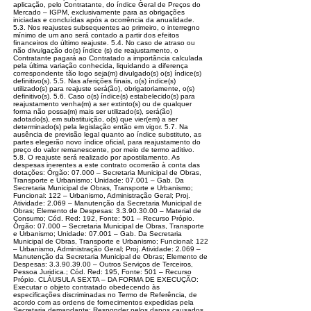
aplicação, pelo Contratante, do índice Geral de Preços do
Mercado – IGPM, exclusivamente para as obrigações
iniciadas e concluídas após a ocorrência da anualidade.
5.3. Nos reajustes subsequentes ao primeiro, o interregno
mínimo de um ano será contado a partir dos efeitos
financeiros do último reajuste. 5.4. No caso de atraso ou
não divulgação do(s) índice (s) de reajustamento, o
Contratante pagará ao Contratado a importância calculada
pela última variação conhecida, liquidando a diferença
correspondente tão logo seja(m) divulgado(s) o(s) índice(s)
definitivo(s). 5.5. Nas aferições finais, o(s) índice(s)
utilizado(s) para reajuste será(ão), obrigatoriamente, o(s)
definitivo(s). 5.6. Caso o(s) índice(s) estabelecido(s) para
reajustamento venha(m) a ser extinto(s) ou de qualquer
forma não possa(m) mais ser utilizado(s), será(ão)
adotado(s), em substituição, o(s) que vier(em) a ser
determinado(s) pela legislação então em vigor. 5.7. Na
ausência de previsão legal quanto ao índice substituto, as
partes elegerão novo índice oficial, para reajustamento do
preço do valor remanescente, por meio de termo aditivo.
5.8. O reajuste será realizado por apostilamento. As
despesas inerentes a este contrato ocorrerão à conta das
dotações: Órgão: 07.000 – Secretaria Municipal de Obras,
Transporte e Urbanismo; Unidade: 07.001 – Gab. Da
Secretaria Municipal de Obras, Transporte e Urbanismo;
Funcional: 122 – Urbanismo, Administração Geral; Proj.
Atividade: 2.069 – Manutenção da Secretaria Municipal de
Obras; Elemento de Despesas:
3.3.90.30.00
– Material de
Consumo; Cód. Red: 192, Fonte: 501 – Recurso Própio.
Órgão: 07.000 – Secretaria Municipal de Obras, Transporte
e Urbanismo; Unidade: 07.001 – Gab. Da Secretaria
Municipal de Obras, Transporte e Urbanismo; Funcional: 122
– Urbanismo, Administração Geral; Proj. Atividade: 2.069 –
Manutenção da Secretaria Municipal de Obras; Elemento de
Despesas:
3.3.90.39.00
– Outros Serviços de Terceiros, Pessoa Juridica.; Cód. Red: 195, Fonte: 501 – Recurso Própio. CLÁUSULA SEXTA – DA FORMA DE EXECUÇÃO: Executar o objeto contratado obedecendo às especificações discriminadas no Termo de Referência, de acordo com as ordens de fornecimentos expedidas pela Secretaria demandante; Responder pelos danos causados diretamente à Administração ou ainda a terceiros, durante a execução do contrato, não excluindo ou reduzindo essa responsabilidade a fiscalização ou ao acompanhamento feito pelo CONTRATANTE; Manter durante toda a execução do contrato, em compatibilidade com as obrigações por ela assumidas, todas as condições de habilitação e qualificação exigidas na licitação. Cumprimento das Cláusulas Contratuais: As partes devem cumprir rigorosamente as cláusulas estabelecidas no contrato, incluindo prazos, condições de pagamento, escopo do serviço, padrões de qualidade e demais disposições acordadas. Garantir a qualidade dos produtos e serviços prestados, por meio de avaliações periódicas. Quanto ao fornecimento do objeto, que se cumpra os prazos de entrega estabelecidos no Edital e Termo de Referência – Anexo I. DA PRESTAÇÃO DOS SERVIÇOS: O Pedido de serviço será encaminhado ao Contratado, mediante apresentação de requisição padronizada e assinada por servidor designado pelo departamento solicitante, na qual será registrado o quantitativo e o local para a entrega; Todas as despesas inerentes direta ou indiretamente à prestação dos serviços, tais como: fornecimento dos materiais, equipamentos, ferramentas, instrumentos, transporte de pessoal e materiais, as despesas com encargos sociais e trabalhistas, impostos, licenças, emolumentos fiscais e outras despesas, inclusive lucros, além de outros não citados, necessários à perfeita execução dos serviços contratados, será de total responsabilidade da contratada; Os serviços deverão ser prestados de acordo com as especificações técnicas de cada item, com fiel observância aos critérios de qualidade e validade, bem como dentro do prazo estabelecido. Todas as despesas e custos diretos e indiretos necessários à prestação dos serviços, será de total responsabilidade da detentora da ATA e/ou CONTRATADA; Responder pelos danos causados diretamente à Administração ou ainda a terceiros, durante a execução do contrato, não excluindo ou reduzindo essa responsabilidade a fiscalização ou o acompanhamento feito pelo CONTRATANTE. Manter, durante toda a execução do contrato, em compatibilidade com as obrigações por ela assumidas, todas as condições de habilitação e qualificação exigidas na licitação. 6.7.7. O Município de Acrelândia através da Comissão Permanente de Licitações – CPL adotará o seguinte critério de procedimento durante a vigência do Contrato: Emitirá Ordem de Fornecimento para aquisição dos produtos e/ou serviços solicitados, onde constará a quantidade, o produto, incluindo o responsável pelo recebimento e data da emissão. Cópia da Ordem de Fornecimento será remetida ao Setor requisitante para acompanhar o fornecimento dos produtos e/ou serviços dentro dos prazos contratados. O Setor requisitante emitirá a certificação de aceite das encomendas solicitadas. Este aceite será parte do ajuste a ser feito quando do pagamento da fatura. Caso ocorram irregularidades na prestação dos serviços, serão adotados os seguintes procedimentos: d.1). Será emitido na Ordem de Compra o motivo da irregularidade apresentada pelo fornecedor. d.2). Caso ocorram 5 (cinco) irregularidades durante a vigência da Ata e/ou Contrato, o Município notificará o fornecedor sobre os fatos decorrentes e apontados pelas Secretarias requisitantes. d.3). Tendo sido notificado e o fornecedor incorrer novamente no descumprimento das cláusulas listadas, imediatamente será cancelado o registro de preços, sendo adotadas as medidas listadas nos itens descritos no Item do Edital. CLÁUSULA SÉTIMA – DA VIGÊNCIA CONTRATUAL: 7.1 O prazo de vigência do presente contrato de prestação de serviços será até 15/05/2027, a contar da data de sua assinatura, podendo ser prorrogado na forma legal. CLÁUSULA OITAVA – OBRIGAÇÕES DA CONTRATADA: 8.1 A CONTRATADA responderá civil e criminalmente por todos os danos que venha, direta ou indiretamente, provocar ou causar para a CONTRATANTE e/ou para terceiros, devendo entregar os objetos deste CONTRATO de acordo com os termos pactuados, em estrita obediência à legislação vigente. § 1º. Fica a CONTRATADA responsável por todos os custos diretos e indiretos relativos à execução do objeto deste CONTRATO, inclusive despesas com materiais, transportes, 8.2 frete, mão de obra, remunerações, bem como todos os encargos sociais, trabalhistas, previdenciários, securitários e tributários, ou quaisquer outros custos e encargos decorrentes, ou que venham a ser devidos em razão da avença. § 2º. Deve a CONTRATADA manter durante toda a execução do contrato, em compatibilidade com as obrigações assumidas, todas as condições de habilitação e qualificação exigidas na licitação. Cumprir todas as obrigações de execução dos serviços descritas no Edital e Termo de Referência – Anexo I do Edital, que passa a fazer parte deste Contrato. 11.1. O contrato deverá ser executado fielmente pelas partes, de acordo com as cláusulas avençadas e as normas da Lei nº 14.133/2021, e cada parte responderá pelas consequências de sua inexecução total ou parcial. 11.2. Em caso de impedimento, ordem de paralisação ou suspensão do contrato, o cronograma de execução será prorrogado automaticamente pelo tempo correspondente, anotadas tais circunstâncias mediante simples apostila. 11.3. As comunicações entre o órgão ou entidade e a contratada devem ser realizadas por escrito sempre que o ato exigir tal formalidade, admitindo-se o uso de mensagem eletrônica para esse fim. 11.4. O órgão poderá convocar representante da empresa para adoção de providências que devam ser cumpridas de imediato. 11.5. Após a assinatura do contrato ou instrumento equivalente, o órgão ou entidade poderá convocar o representante da empresa contratada para reunião inicial para apresentação do plano de fiscalização, que conterá informações acerca das obrigações contratuais, dos mecanismos de fiscalização, das estratégias para execução do objeto, do plano complementar de execução da contratada, quando houver, do método de aferição dos resultados e das sanções aplicáveis, dentre outros. 11.6. PREPOSTO: 11.7. A Contratante poderá recusar, desde que justificadamente, a indicação ou a manutenção do preposto da empresa, hipótese em que a Contratada designará outro para o exercício da atividade. 11.8. FISCAL DO CONTRATO DESIGNADO, SERÁ O SERVIDOR MARCELO OLIVEIRA DO NASCIMENTO NOMEADO ATRAVÉS DA PORTARIA Nº 171/2026. 11.9 São atribuições do fiscal de contratos, sem prejuízo das demais previstas no Manual de Gestão e Fiscalização dos Contratos Administrativos: 11.10. Conhecer o inteiro teor do Edital e seus anexos ou da Ata de Registro de Preços, do Instrumento Contratual, seus anexos e eventuais aditivos/apostilamentos; 11.11. Avaliar a quantidade e a qualidade dos serviços executados ou dos bens entregues; 11.12. Atestar, em documento hábil, o fornecimento ou a entrega de bens permanentes ou de consumo e a prestação do serviço, após conferência prévia do objeto contratado; 11.13. No caso de serviços, controlar a efetividade e eficácia da sua execução em estrita observância ao estabelecido no contrato (especificações e normas técnicas, por exemplo), solicitando a correção de eventuais vícios, imperfeições, deficiências e/ou omissões; 11.14. No caso de compras, acompanhar a entrega dos bens, verificando sua quantidade e qualidade; 6.15. Registrar todas as ocorrências havidas durante o período de execução do contrato, em livro próprio; 11.16. Observar os prazos contratuais para a regularização de eventuais falhas e, no caso da inexistência de sua previsão, estabelecer juntamente com o Gestor de Contrato, prazo razoável para medida saneadora. 11.17. Conhecer suas atribuições e responsabilidades para o exercício das atividades de fiscalização; 11.18. Assegurar-se do cumprimento integral das obrigações contratuais assumidas pela contratada; 11.19. Apresentar, periodicamente ou quando solicitado, relatório circunstanciado de acompanhamento da execução do serviço, da entrega do material ou do bem, que deverá ser instruído com registros fotográficos e demais documentos probatórios, quando for o caso; 11.20. Acompanhar rotineiramente a execução dos serviços contratados, assim como conferir se os materiais ou bens requisitados foram entregues em perfeitos estado e nas mesmas condições e características pactuadas; 11.21. Atuar em tempo hábil na solução dos problemas que – porventura – venham a ocorrer ao longo da execução contratual, desde que não ultrapassem suas competências; 11.22. Encaminhar as questões que ultrapassarem suas atribuições ao Gestor do Contrato; 10.23. Providenciar, sempre por escrito, a obtenção de esclarecimentos, auxílio ou suporte técnico para aqueles casos em que tiver dúvidas sobre a providência a ser adotada. 11.24. Indicar, em nota técnica, a necessidade de eventuais descontos a serem realizados no valor mensal dos serviços, por meio de glosas que serão escritas no verso da nota ou documento equivalente; 11.25. Cientificar o gestor do contrato e também o Ordenador de Despesas do órgão/entidade contratante da possibilidade de não conclusão do objeto na data pactuada, com as devidas justificativas; 6.26. Realizar, juntamente com a contratada, as medições dos serviços nas datas estabelecidas, antes de atestar as respectivas notas fiscais; 11.27. Reportar-se sempre ao preposto da contratada, não devendo, em hipótese alguma, dar ordens diretamente aos seus empregados; 11.28. Emitir atestados ou certidões de avaliação dos serviços prestados; 11.29. Emitir atestado ou certidão de realização de serviços, total ou parcial; 11.30. Controlar a medição do serviço executado, aprovando somente a medição dos servidos efetivamente realizados; 11.3