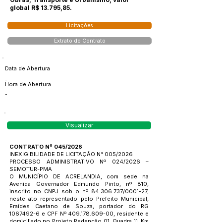
global R$ 13.795,85.
Licitações
Extrato do Contrato
Data de Abertura
-
Hora de Abertura
-
Visualizar
CONTRATO Nº 045/2026
INEXIGIBILIDADE DE LICITAÇÃO N° 005/2026
PROCESSO ADMINISTRATIVO Nº 024/2026 –
SEMOTUR-PMA
O MUNICÍPIO DE ACRELANDIA, com sede na
Avenida Governador Edmundo Pinto, nº 810,
inscrito no CNPJ sob o nº
84.306.737
/0001-27,
neste ato representado pelo Prefeito Municipal,
Eraídes Caetano de Souza, portador do RG
1067492-6
e CPF Nº
409.178.609-00
, residente e
domiciliado no Projeto Redenção 01, Quadra 11, Km