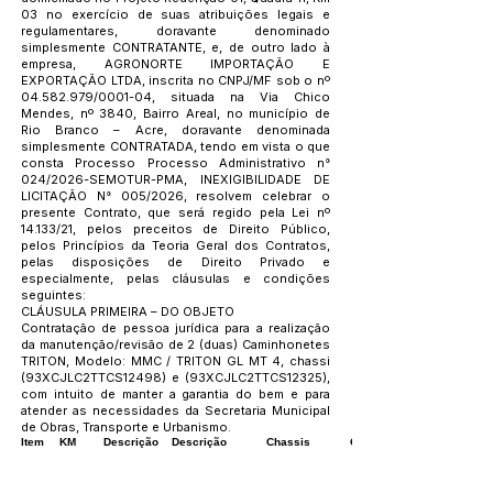
03 no exercício de suas atribuições legais e
regulamentares, doravante denominado
simplesmente CONTRATANTE, e, de outro lado à
empresa, AGRONORTE IMPORTAÇÃO E
EXPORTAÇÃO LTDA, inscrita no CNPJ/MF sob o nº
04.582.979
/0001-04, situada na Via Chico
Mendes, nº 3840, Bairro Areal, no município de
Rio Branco – Acre, doravante denominada
simplesmente CONTRATADA, tendo em vista o que
consta Processo Processo Administrativo n°
024/2026-SEMOTUR-PMA, INEXIGIBILIDADE DE
LICITAÇÃO N° 005/2026, resolvem celebrar o
presente Contrato, que será regido pela Lei nº
14.133/21, pelos preceitos de Direito Público,
pelos Princípios da Teoria Geral dos Contratos,
pelas disposições de Direito Privado e
especialmente, pelas cláusulas e condições
seguintes:
CLÁUSULA PRIMEIRA – DO OBJETO
Contratação de pessoa jurídica para a realização
da manutenção/revisão de 2 (duas) Caminhonetes
TRITON, Modelo: MMC / TRITON GL MT 4, chassi
(93XCJLC2TTCS12498) e (93XCJLC2TTCS12325),
com intuito de manter a garantia do bem e para
atender as necessidades da Secretaria Municipal
de Obras, Transporte e Urbanismo.
Item
KM
Descrição
Descrição
Chassis
Quant.