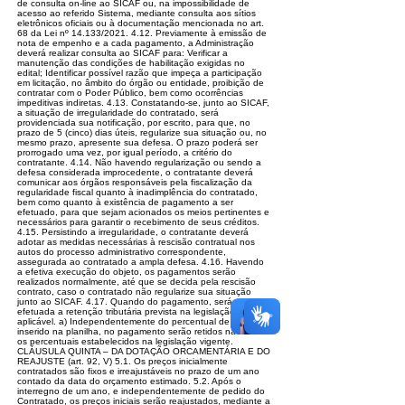
de consulta on-line ao SICAF ou, na impossibilidade de
acesso ao referido Sistema, mediante consulta aos sítios
eletrônicos oficiais ou à documentação mencionada no art.
68 da Lei nº 14.133/2021. 4.12. Previamente à emissão de
nota de empenho e a cada pagamento, a Administração
deverá realizar consulta ao SICAF para: Verificar a
manutenção das condições de habilitação exigidas no
edital; Identificar possível razão que impeça a participação
em licitação, no âmbito do órgão ou entidade, proibição de
contratar com o Poder Público, bem como ocorrências
impeditivas indiretas. 4.13. Constatando-se, junto ao SICAF,
a situação de irregularidade do contratado, será
providenciada sua notificação, por escrito, para que, no
prazo de 5 (cinco) dias úteis, regularize sua situação ou, no
mesmo prazo, apresente sua defesa. O prazo poderá ser
prorrogado uma vez, por igual período, a critério do
contratante. 4.14. Não havendo regularização ou sendo a
defesa considerada improcedente, o contratante deverá
comunicar aos órgãos responsáveis pela fiscalização da
regularidade fiscal quanto à inadimplência do contratado,
bem como quanto à existência de pagamento a ser
efetuado, para que sejam acionados os meios pertinentes e
necessários para garantir o recebimento de seus créditos.
4.15. Persistindo a irregularidade, o contratante deverá
adotar as medidas necessárias à rescisão contratual nos
autos do processo administrativo correspondente,
assegurada ao contratado a ampla defesa. 4.16. Havendo
a efetiva execução do objeto, os pagamentos serão
realizados normalmente, até que se decida pela rescisão
contrato, caso o contratado não regularize sua situação
junto ao SICAF. 4.17. Quando do pagamento, será
efetuada a retenção tributária prevista na legislação
aplicável. a) Independentemente do percentual de tributo
inserido na planilha, no pagamento serão retidos na fonte
os percentuais estabelecidos na legislação vigente.
CLÁUSULA QUINTA – DA DOTAÇÃO ORCAMENTÁRIA E DO
REAJUSTE (art. 92, V) 5.1. Os preços inicialmente
contratados são fixos e irreajustáveis no prazo de um ano
contado da data do orçamento estimado. 5.2. Após o
interregno de um ano, e independentemente de pedido do
Contratado, os preços iniciais serão reajustados, mediante a