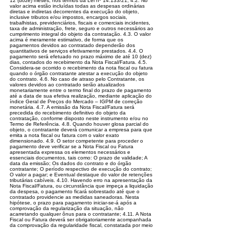
12 (doze) meses, nos termos da Lei nº 14.133/21; 4.2. No
valor acima estão incluídas todas as despesas ordinárias
diretas e indiretas decorrentes da execução do objeto,
inclusive tributos e/ou impostos, encargos sociais,
trabalhistas, previdenciários, fiscais e comerciais incidentes,
taxa de administração, frete, seguro e outros necessários ao
cumprimento integral do objeto da contratação. 4.3. O valor
acima é meramente estimativo, de forma que os
pagamentos devidos ao contratado dependerão dos
quantitativos de serviços efetivamente prestados. 4.4. O
pagamento será efetuado no prazo máximo de até 10 (dez)
dias, contados do recebimento da Nota Fiscal/Fatura. 4.5.
Considera-se ocorrido o recebimento da nota fiscal ou fatura
quando o órgão contratante atestar a execução do objeto
do contrato. 4.6. No caso de atraso pelo Contratante, os
valores devidos ao contratado serão atualizados
monetariamente entre o termo final do prazo de pagamento
até a data de sua efetiva realização, mediante aplicação do
índice Geral de Preços do Mercado – IGPM de correção
monetária. 4.7. A emissão da Nota Fiscal/Fatura será
precedida do recebimento definitivo do objeto da
contratação, conforme disposto neste instrumento e/ou no
Termo de Referência. 4.8. Quando houver glosa parcial do
objeto, o contratante deverá comunicar a empresa para que
emita a nota fiscal ou fatura com o valor exato
dimensionado. 4.9. O setor competente para proceder o
pagamento deve verificar se a Nota Fiscal ou Fatura
apresentada expressa os elementos necessários e
essenciais documentos, tais como: O prazo de validade; A
data da emissão; Os dados do contrato e do órgão
contratante; O período respectivo de execução do contrato;
O valor a pagar; e Eventual destaque do valor de retenções
tributárias cabíveis. 4.10. Havendo erro na apresentação da
Nota Fiscal/Fatura, ou circunstância que impeça a liquidação
da despesa, o pagamento ficará sobrestado até que o
contratado providencie as medidas saneadoras. Nesta
hipótese, o prazo para pagamento iniciar-se-á após a
comprovação da regularização da situação, não
acarretando qualquer ônus para o contratante; 4.11. A Nota
Fiscal ou Fatura deverá ser obrigatoriamente acompanhada
da comprovação da regularidade fiscal, constatada por meio