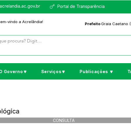
crelandia.ac.gov.br
Portal de Transparência
bem-vindo a Acrelândia!
Prefeito
Graia Caetano (
O Governo🔽
Serviços🔽
Publicações 🔽
T
lógica
CONSULTA