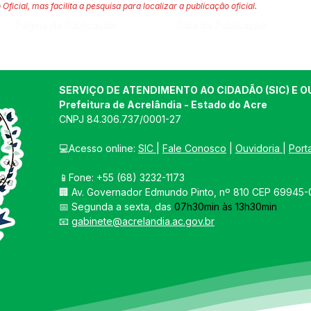
 Oficial, mas facilita a pesquisa para localizar a publicação oficial.
Página da Publicação:
Data da Publicação:
SERVIÇO DE ATENDIMENTO AO CIDADÃO (SIC) E O
Prefeitura de Acrelândia - Estado do Acre
CNPJ 
84.306.737/0001-27
💻Acesso online: 
SIC 
| 
Fale Conosco
 | 
Ouvidoria
| 
Port
📱Fone: +55 
(68) 3232-1173
🏢 
Av. Governador Edmundo Pinto, nº 810 CEP 69945-0
📅 Segunda a sexta, das 
07h30min às 13h30min
📧 
gabinete@acrelandia.ac.gov.br