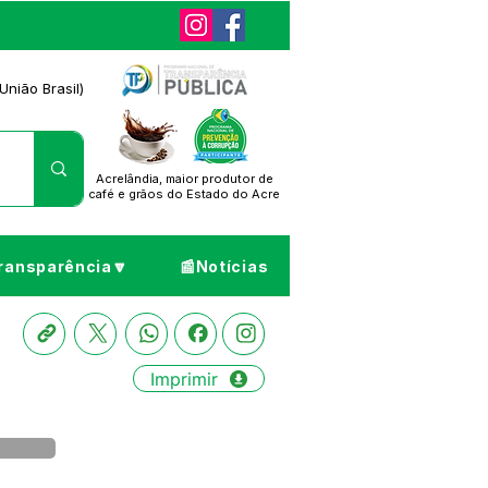
União Brasil)
Acrelândia, maior produtor de
café
e grãos do Estado do Acre
ransparência🔽
📰Notícias
Imprimir