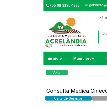
📧
gabinete@a
📞+55 68 3235-1332
Olá, 
🏡Início
Município🔽
Voltar
Consulta Médica Gineco
Carta de Serviços