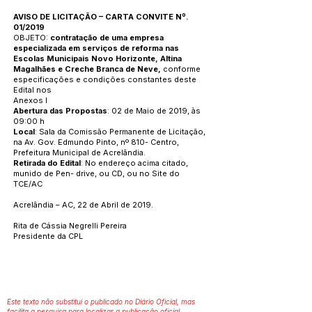
AVISO DE LICITAÇÃO – CARTA CONVITE Nº.
01/2019
OBJETO:
contratação de uma empresa
especializada em serviços de reforma nas
Escolas Municipais Novo Horizonte, Altina
Magalhães e Creche Branca de Neve,
conforme
especificações e condições constantes deste
Edital nos
Anexos I
Abertura das Propostas
: 02 de Maio de 2019, às
09:00 h
Local
: Sala da Comissão Permanente de Licitação,
na Av. Gov. Edmundo Pinto, nº 810- Centro,
Prefeitura Municipal de Acrelândia.
Retirada do Edital
: No endereço acima citado,
munido de Pen- drive, ou CD, ou no Site do
TCE/AC
Acrelândia – AC, 22 de Abril de 2019.
Rita de Cássia Negrelli Pereira
Presidente da CPL
Este texto não substitui o publicado no Diário Oficial, mas
facilita a pesquisa para localizar a publicação oficial.