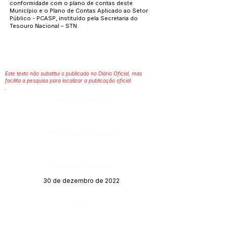
conformidade com o plano de contas deste
Município e o Plano de Contas Aplicado ao Setor
Público - PCASP, instituído pela Secretaria do
Tesouro Nacional – STN.
Este texto não substitui o publicado no Diário Oficial, mas
facilita a pesquisa para localizar a publicação oficial.
Número do Diário:
Página da Publicação:
Data da Publicação:
30 de dezembro de 2022
Órgão: