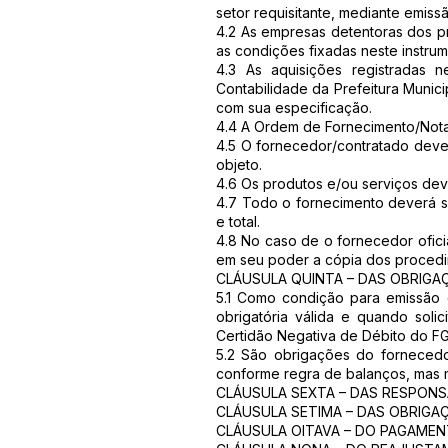
setor requisitante, mediante emi
4.2 As empresas detentoras dos p
as condições fixadas neste instrum
4.3 As aquisições registradas 
Contabilidade da Prefeitura Munic
com sua especificação.
4.4 A Ordem de Fornecimento/Not
4.5 O fornecedor/contratado deve
objeto.
4.6 Os produtos e/ou serviços dev
4.7 Todo o fornecimento deverá ser
e total.
4.8 No caso de o fornecedor ofici
em seu poder a cópia dos procedim
CLÁUSULA QUINTA – DAS OBRIG
5.1 Como condição para emissão 
obrigatória válida e quando solic
Certidão Negativa de Débito do FG
5.2 São obrigações do fornecedor
conforme regra de balanços, mas m
CLÁUSULA SEXTA – DAS RESPONSA
CLÁUSULA SETIMA – DAS OBRIGAÇ
CLÁUSULA OITAVA – DO PAGAMENTO