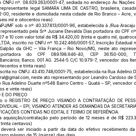
 no CNPJ nº. 08.629.283/0001-47, sediada no endereço Av. Nações 
representante legal SAMARA LIMA DE CASTRO, brasileira, casada
0, residente e domiciliada nesta cidade de Rio Branco – Acre, v
eis mil e oitocentos reais)
PJ/MF sob o nº 40.337.813/0001-96, estabelecida à /Rua Aracaju n
 representado pela Srª Juciane Etevalda Dias portadora do CPF nº 
7 e 10 com valor total de R$ 34.420,00 (trinta e quatro mil, quatroce
A, inscrito no CNPJ nº 10.242.466/0001-57, Inscrição Estadual
 Galpão da GHC – Vila França – Rio Novo/MG, neste ato represen
 portadora do CPF 089.198.646-40, CEP 36.150-000, Te
ancários; Banco. 001 AG. 2544-5 C/C 10.979-7, vencedor dos Itens
tecentos e trinta reais)
ita no CNPJ: 43.410.748/0001-75, estabelecida na Rua Adelino Du
ral@gmail.com
, neste ato representando por Leandro Cardoso de So
Rua Adelino Duarte nº548 Bairro Centro - Quatá – SP, vencedor dos
os e vinte reais)
O E DO PREÇO
objeto o REGISTRO DE PREÇO VISANDO A CONTRATAÇÃO DE PES
IVIDUAL – EPI, VISANDO ATENDER AS DEMANDAS DA SECRETARI
ICAÇÕES CONTIDAS NO EDITAL E TERMO DE REFERÊNCIA.
da aquisição/contratação pelo período de 12 meses é de R$ 223.3
 trinta centavos)
s deverá ser iniciado a partir da data do efetivo recebimento 
azo máximo de 15 (quinze) dias úteis.