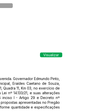
Visualizar
 Avenida. Governador Edmundo Pinto,
nicipal, Eraídes Caetano de Souza,
, Quadra 11, Km 03, no exercício de
ei nº 14.133/21, e suas alterações
8 inciso I - Artigo 29 e Decreto nº
as propostas apresentadas no Pregão
nforme quantidade e especificações