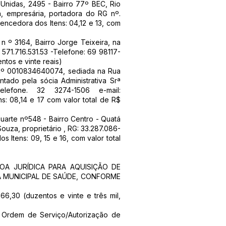
Unidas, 2495 - Bairro 77º BEC, Rio
, empresária, portadora do RG nº.
encedora dos Itens: 04,12 e 13, com
 º 3164, Bairro Jorge Teixeira, na
571.716.531.53 -Telefone: 69 98117-
ntos e vinte reais)
 nº 0010834640074, sediada na Rua
tado pela sócia Administrativa Srª
lefone. 32 3274-1506 e-mail:
: 08,14 e 17 com valor total de R$
arte nº548 - Bairro Centro - Quatá
uza, proprietário , RG: 33.287.086-
 Itens: 09, 15 e 16, com valor total
SOA JURÍDICA PARA AQUISIÇÃO DE
A MUNICIPAL DE SAÚDE, CONFORME
66,30 (duzentos e vinte e três mil,
da Ordem de Serviço/Autorização de