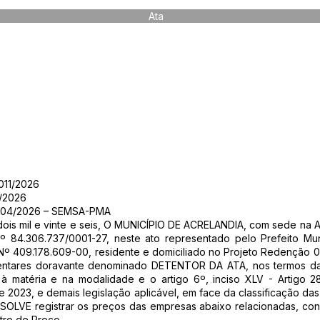
Ata
011/2026
/2026
04/2026 – SEMSA-PMA
dois mil e vinte e seis, O MUNICÍPIO DE ACRELANDIA, com sede na
º 84.306.737/0001-27, neste ato representado pelo Prefeito Mu
 409.178.609-00, residente e domiciliado no Projeto Redenção 01
mentares doravante denominado DETENTOR DA ATA, nos termos da L
 à matéria e na modalidade e o artigo 6º, inciso XLV - Artigo 2
2023, e demais legislação aplicável, em face da classificação d
SOLVE registrar os preços das empresas abaixo relacionadas, co
tro de Preço.