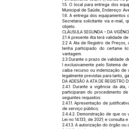
1.5. O local para entrega dos equ
Municipal de Saúde, Endereço: Ave
1.6. A entrega dos equipamentos
Secretaria solicitante via e-mail
objeto.
CLÁUSULA SEGUNDA – DA VIGÊNCI
2.1 A presente Ata terá validade 
2.2 A Ata de Registro de Preços, 
tenha participado do certame li
vantagem.
2.3 Durante o prazo de validade de
I exclusivamente pelo Sistema de
caiba recurso ou indenização de 
legalmente previstas para tanto, ga
DA ADESÃO A ATA DE REGISTRO 
2.4.1. Durante a vigência da ata,
participaram do procedimento de
seguintes requisitos:
2.4.1.1. Apresentação de justific
de serviço público;
2.4.4.2. Demonstração de que os v
Lei no 14.133, de 2021; e consulta
2.4.1.3. A autorização do órgão o