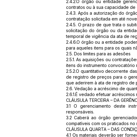
2.4.2.O órgão ou entidade geren
contratos ou à sua capacidade de
2.4.3. Após a autorização do órgã
contratação solicitada em até nove
2.4.5. O prazo de que trata o sub
solicitação do órgão ou da entida
temporal de vigência da ata de reg
2.4.6.O órgão ou a entidade poderá
para aqueles itens para os quais nã
2.5. Dos limites para as adesões
2.5.1. As aquisições ou contrataçõ
itens do instrumento convocatório 
2.5.2.O quantitativo decorrente d
de registro de preços para o ger
que aderirem à ata de registro de 
2.6. Vedação a acréscimo de quant
2.6.1.É vedado efetuar acréscimos 
CLÁUSULA TERCEIRA – DA GERÊNC
3.1 O gerenciamento deste inst
responsáveis.
3.2 Caberá ao órgão gerenciado
compatíveis com os praticados no
CLÁUSULA QUARTA – DAS CONDI
4.1 Os materiais deverão ser forn