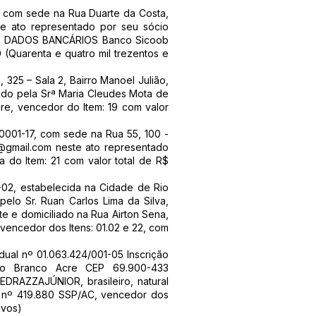
 com sede na Rua Duarte da Costa,
te ato representado por seu sócio
37, DADOS BANCÁRIOS Banco Sicoob
 (Quarenta e quatro mil trezentos e
25 – Sala 2, Bairro Manoel Julião,
tado pela Srª Maria Cleudes Mota de
Acre, vencedor do Item: 19 com valor
01-17, com sede na Rua 55, 100 -
@gmail.com
neste ato representado
do Item: 21 com valor total de R$
1-02, estabelecida na Cidade de Rio
elo Sr. Ruan Carlos Lima da Silva,
 e domiciliado na Rua Airton Sena,
 vencedor dos Itens: 01.02 e 22, com
ual nº 01.063.424/001-05 Inscrição
Rio Branco Acre CEP 69.900-433
DRAZZAJÚNIOR, brasileiro, natural
G nº 419.880 SSP/AC, vencedor dos
avos)