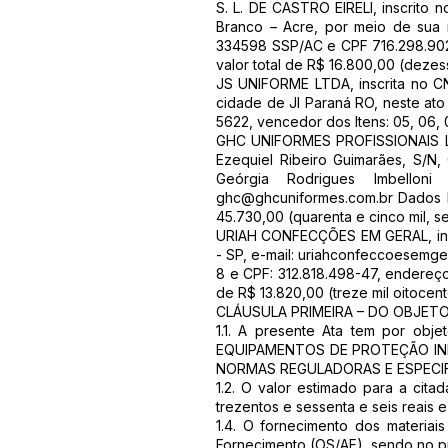
S. L. DE CASTRO EIRELI, inscrito
Branco – Acre, por meio de sua 
334598 SSP/AC e CPF 716.298.902-0
valor total de R$ 16.800,00 (dezess
JS UNIFORME LTDA, inscrita no CN
cidade de JI Paraná RO, neste ato
5622, vencedor dos Itens: 05, 06, 0
GHC UNIFORMES PROFISSIONAIS LTD
Ezequiel Ribeiro Guimarães, S/N,
Geórgia Rodrigues Imbelloni
ghc@ghcuniformes.com.br
Dados B
45.730,00 (quarenta e cinco mil, se
URIAH CONFECÇÕES EM GERAL, inscr
- SP, e-mail:
uriahconfeccoesemge
8 e CPF: 312.818.498-47, endereço 
de R$ 13.820,00 (treze mil oitocent
CLÁUSULA PRIMEIRA – DO OBJET
1.1. A presente Ata tem por 
EQUIPAMENTOS DE PROTEÇÃO IND
NORMAS REGULADORAS E ESPECIF
1.2. O valor estimado para a cita
trezentos e sessenta e seis reais e
1.4. O fornecimento dos materiai
Fornecimento (OS/AF), sendo no pr