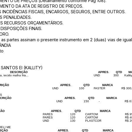
NTO DE PREÇOS [Detalhamento conforme Pág 108].
MENTO DA ATA DE REGISTRO DE PREÇOS.
S INCIDÊNCIAS FISCAIS, ENCARGOS, SEGUROS, ENTRE OUTROS.
S PENALIDADES.
OS RECURSOS ORÇAMENTÁRIOS.
DISPOSIÇÕES FINAIS.
ORO.
 as partes assinam o presente instrumento em 2 (duas) vias de igual 
ÂNDIA
to
SANTOS EI (KALLITY)
DESCRIÇÃO
APRES.
QTD
M
ecido malha fria...
UND
300
Kallit
RIÇÃO
APRES.
QTD
MARCA
UND
100
FASTER
R$ 300
OS
CRIÇÃO
APRES.
QTD
MARCA
UND
150
-
R$ 6
ÇÃO
APRES.
QTD
MARCA
PARES
120
CARTOM
R$ 9
PARES
120
CARTOM
R$ 4
UND
130
PLASTCOR
R$ 2
RELI ME
RIÇÃO
APRES.
QTD
MARCA