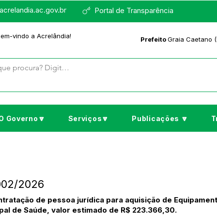
crelandia.ac.gov.br
Portal de Transparência
bem-vindo a Acrelândia!
Prefeito
Graia Caetano (
O Governo🔽
Serviços🔽
Publicações 🔽
T
002/2026
tratação de pessoa jurídica para aquisição de Equipamento
ipal de Saúde, valor estimado de R$ 223.366,30.