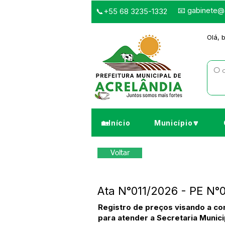
📧
gabinete@a
📞+55 68 3235-1332
Olá, 
🏡Início
Município🔽
Voltar
Ata N°011/2026 - PE N°
Registro de preços visando a con
para atender a Secretaria Munic