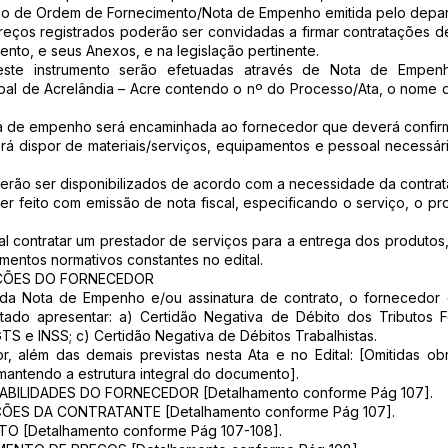
ssão de Ordem de Fornecimento/Nota de Empenho emitida pelo dep
reços registrados poderão ser convidadas a firmar contratações d
ento, e seus Anexos, e na legislação pertinente.
neste instrumento serão efetuadas através de Nota de Empen
ipal de Acrelândia – Acre contendo o nº do Processo/Ata, o nome
a de empenho será encaminhada ao fornecedor que deverá confirm
rá dispor de materiais/serviços, equipamentos e pessoal necessá
erão ser disponibilizados de acordo com a necessidade da contra
 feito com emissão de nota fiscal, especificando o serviço, o produ
al contratar um prestador de serviços para a entrega dos produtos,
entos normativos constantes no edital.
AÇÕES DO FORNECEDOR
da Nota de Empenho e/ou assinatura de contrato, o fornecedor
itado apresentar: a) Certidão Negativa de Débito dos Tributos F
TS e INSS; c) Certidão Negativa de Débitos Trabalhistas.
, além das demais previstas nesta Ata e no Edital: [Omitidas o
antendo a estrutura integral do documento].
BILIDADES DO FORNECEDOR [Detalhamento conforme Pág 107].
ÕES DA CONTRATANTE [Detalhamento conforme Pág 107].
 [Detalhamento conforme Pág 107-108].