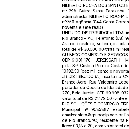
NILBERTO ROCHA DOS SANTOS EI No
nº 298, Bairro Santa Teresinha,
administrador NILBERTO ROCHA D
nº756 Agência 3144 Conta Corrente
noventa e sete reais)
UNITUDO DISTRIBUIDORA LTDA, insc
Rio Branco – AC, Telefone: (68) 9
Araujo, brasileira, solteira, insc
total de R$ 30.000,00(trinta mil rea
GU BECC COMÉRCIO E SERVIÇOS - C
CEP 61901-170 - JEREISSATI II 
pela Srª Cristina Pereira Costa
10.192,50 (dez mil, cento e novent
JR DISTRIBUIDORA, inscrita no CNP
Branco-Acre, Rua Valdomiro Lopes
portador da Cédula de Identidade
270, Belo Jardim, CEP 69.908-032
valor total de R$ 21.179,00 (vinte e
PLP SOLUÇÕES E COMERCIO EIRELI M
Municipal nº 9085887, estabe
email:
contato@grupoplp.com.br
Fon
de Rio Branco/AC, residente na 
Itens: 03,18 e 20, com valor total d