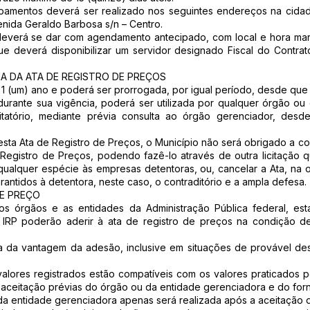
ipamentos deverá ser realizado nos seguintes endereços na cidad
nida Geraldo Barbosa s/n – Centro.
 deverá se dar com agendamento antecipado, com local e hora m
, que deverá disponibilizar um servidor designado Fiscal do Con
A DA ATA DE REGISTRO DE PREÇOS
de 1 (um) ano e poderá ser prorrogada, por igual período, desde q
durante sua vigência, poderá ser utilizada por qualquer órgão o
citatório, mediante prévia consulta ao órgão gerenciador, de
sta Ata de Registro de Preços, o Município não será obrigado a con
 Registro de Preços, podendo fazê-lo através de outra licitação 
qualquer espécie às empresas detentoras, ou, cancelar a Ata, na 
rantidos à detentora, neste caso, o contraditório e a ampla defesa.
DE PREÇO
 os órgãos e as entidades da Administração Pública federal, esta
 IRP poderão aderir à ata de registro de preços na condição de
ativa da vantagem da adesão, inclusive em situações de provável 
alores registrados estão compatíveis com os valores praticados 
 e aceitação prévias do órgão ou da entidade gerenciadora e do for
u da entidade gerenciadora apenas será realizada após a aceitação