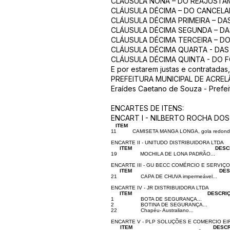
CLÁUSULA NONA – DO REAJUSTAME
CLÁUSULA DÉCIMA – DO CANCELA
CLÁUSULA DÉCIMA PRIMEIRA – DA
CLÁUSULA DÉCIMA SEGUNDA – DA
CLÁUSULA DÉCIMA TERCEIRA – D
CLÁUSULA DÉCIMA QUARTA - DAS 
CLÁUSULA DÉCIMA QUINTA - DO F
E por estarem justas e contratadas,
PREFEITURA MUNICIPAL DE ACREL
Eraídes Caetano de Souza - Prefei
ENCARTES DE ITENS:
ENCART I - NILBERTO ROCHA DOS 
ITEM
11
CAMISETA MANGA LONGA, gola redonda, t
ENCARTE II - UNITUDO DISTRIBUIDORA LTDA
ITEM
DESC
19
MOCHILA DE LONA PADRÃO...
ENCARTE III - GU BECC COMÉRCIO E SERVIÇ
ITEM
DES
21
CAPA DE CHUVA impermeável...
ENCARTE IV - JR DISTRIBUIDORA LTDA
ITEM
DESCRI
1
BOTA DE SEGURANÇA...
2
BOTINA DE SEGURANÇA...
22
Chapéu- Australiano...
ENCARTE V - PLP SOLUÇÕES E COMERCIO EI
ITEM
DESC