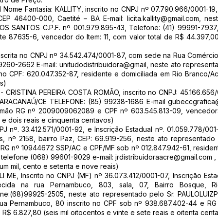
me Fantasia: KALLITY, inscrito no CNPJ nº 07.790.966/0001-19,
 CEP 46400-000, Caetité – BA E-mail:
licita.kallity@gmail.com
, nes
OS SANTOS C.P.F. nº 001.979.895-43, Telefone: (41) 99991-79
 87635-6, vencedor do Item: 11, com valor total de R$ 44.397,00
rita no CNPJ nº 34.542.474/0001-87, com sede na Rua Comércio, 3
9260-2662 E-mail: unitudodistribuidora@gmail, neste ato represen
rita no CPF: 620.047.352-87, residente e domiciliada em Rio Branco/
is)
RISTINA PEREIRA COSTA ROMÃO, inscrito no CNPJ: 45.166.656/00
- MARACANAÚ/CE TELEFONE: (85) 99238-1686 E-mail
gubeccgrafica
 Romão RG nº 2009009062089 e CPF nº 603.545.813-09, vencedora 
a e dois reais e cinquenta centavos)
J nº. 33.412.571/0001-92, e Inscrição Estadual nº. 01.059.778/00
, nº 2158, bairro Paz, CEP: 69.919-256, neste ato representado p
 RG nº 10944672 SSP/AC e CPF/MF sob nº 012.847.942-61, residente
 telefone (068) 99601-9029 e-mail:
jrdistribuidoraacre@gmail.com
,
 um mil, cento e setenta e nove reais)
E, Inscrito no CNPJ (MF) nº 36.073.412/0001-07, Inscrição Estad
lecida na rua Pernambuco, 803, sala, 07, Bairro Bosque, 
e:(68)99925-2505, neste ato representado pelo Sr. PAULOLUIZPE
Rua Pernambuco, 80 inscrito no CPF sob nº 938.687.402-44 e R
e R$ 6.827,80 (seis mil oitocentos e vinte e sete reais e oitenta cent