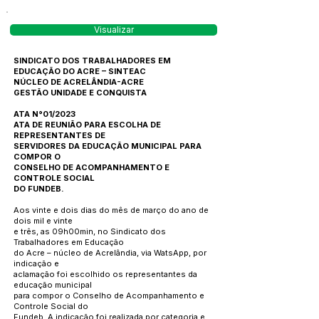
Visualizar
SINDICATO DOS TRABALHADORES EM
EDUCAÇÃO DO ACRE – SINTEAC
NÚCLEO DE ACRELÂNDIA-ACRE
GESTÃO UNIDADE E CONQUISTA
ATA N°01/2023
ATA DE REUNIÃO PARA ESCOLHA DE
REPRESENTANTES DE
SERVIDORES DA EDUCAÇÃO MUNICIPAL PARA
COMPOR O
CONSELHO DE ACOMPANHAMENTO E
CONTROLE SOCIAL
DO FUNDEB.
Aos vinte e dois dias do mês de março do ano de
dois mil e vinte
e três, as 09h00min, no Sindicato dos
Trabalhadores em Educação
do Acre – núcleo de Acrelândia, via WatsApp, por
indicação e
aclamação foi escolhido os representantes da
educação municipal
para compor o Conselho de Acompanhamento e
Controle Social do
Fundeb. A indicação foi realizada por categoria e