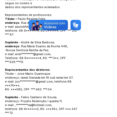
segue os nomes e
dados dos representantes aclamados.
Representantes de professores:
Titular –
Paulo Bezerra Felix;
endereço:
Rua dos Pioneiros 1891;
e-mail:
paulobfelix@gmail.com
,
telefone: 68 9******4, RG:0******, CPF: *** 212
*** 87.
Suplente
- André da Silva Barbosa;
endereço:
Rua Maria Soares da Rocha 448,
Nossa Senhora Rainha da Paz;
e-mail: andr*********@gmail.com;
Telefone: 68 9*******4, RG: ***.3**, CPF:
***.629.***.15.
Representantes dos diretores:
Titular – Jose Mario Guaresque;
endereço: ramal Granada km 16 sub ramal km 07;
e-mail: jos************@gmail.com, telefone:68
***74***,
RG: ***085, CPF: ***.463. ***.04.
Suplente
– Fabio Caetano de Souza;
endereço: Projeto Redenção I quadra 11,
e-mail: _*********
za@hotmail.com
,
telefone: 68 9******2, RG: ***45*, CPF:***.347.
***.72.