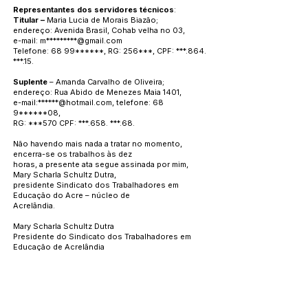
Representantes dos servidores técnicos
:
Titular –
Maria Lucia de Morais Biazão;
endereço:
Avenida Brasil, Cohab velha no 03,
e-mail: m*********@gmail.com
Telefone: 68 99******, RG: 256***, CPF: ***.864.
***.15.
Suplente
– Amanda Carvalho de Oliveira;
endereço: Rua Abido de Menezes Maia 1401,
e-mail:******@hotmail.com, telefone: 68
9******08,
RG: ***570 CPF: ***.658. ***.68.
Não havendo mais nada a tratar no momento,
encerra-se os trabalhos às dez
horas, a presente ata segue assinada por mim,
Mary Scharla Schultz Dutra,
presidente Sindicato dos Trabalhadores em
Educação do Acre – núcleo de
Acrelândia.
Mary Scharla Schultz Dutra
Presidente do Sindicato dos Trabalhadores em
Educação de Acrelândia