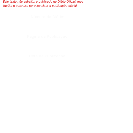
Este texto não substitui o publicado no Diário Oficial, mas
facilita a pesquisa para localizar a publicação oficial.
Número do Diário:
Página da Publicação:
Data da Publicação:
Órgão:
Sec. Educação