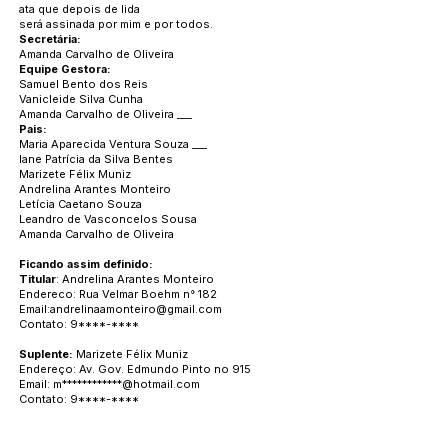
ata que depois de lida
será assinada por mim e por todos.
Secretária:
Amanda Carvalho de Oliveira
Equipe Gestora:
Samuel Bento dos Reis
Vanicleide Silva Cunha
Amanda Carvalho de Oliveira ___
Pais:
Maria Aparecida Ventura Souza ___
lane Patrícia da Silva Bentes
Marizete Félix Muniz
Andrelina Arantes Monteiro
Letícia Caetano Souza
Leandro de Vasconcelos Sousa
Amanda Carvalho de Oliveira
Ficando assim definido:
Titular
: Andrelina Arantes Monteiro
Endereco: Rua Velmar Boehm n° 182
Email:
andrelinaamonteiro@gmail.com
Contato: 9****-****
Suplente:
Marizete Félix Muniz
Endereço: Av. Gov. Edmundo Pinto no 915
Email: m************@hotmail.com
Contato: 9****-****