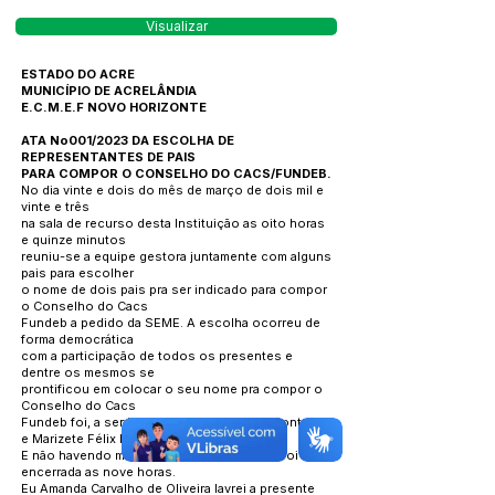
Visualizar
ESTADO DO ACRE
MUNICÍPIO DE ACRELÂNDIA
E.C.M.E.F NOVO HORIZONTE
ATA No001/2023 DA ESCOLHA DE
REPRESENTANTES DE PAIS
PARA COMPOR O CONSELHO DO CACS/FUNDEB.
No dia vinte e dois do mês de março de dois mil e
vinte e três
na sala de recurso desta Instituição as oito horas
e quinze minutos
reuniu-se a equipe gestora juntamente com alguns
pais para escolher
o nome de dois pais pra ser indicado para compor
o Conselho do Cacs
Fundeb a pedido da SEME. A escolha ocorreu de
forma democrática
com a participação de todos os presentes e
dentre os mesmos se
prontificou em colocar o seu nome pra compor o
Conselho do Cacs
Fundeb foi, a senhora Andrelina Arantes Monteiro
e Marizete Félix Muniz.
E não havendo mais nada a tratar a reunião foi
encerrada as nove horas.
Eu Amanda Carvalho de Oliveira lavrei a presente