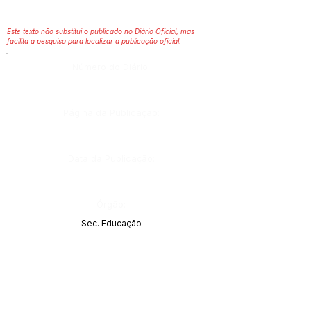
Este texto não substitui o publicado no Diário Oficial, mas
facilita a pesquisa para localizar a publicação oficial.
Número do Diário:
Página da Publicação:
Data da Publicação:
Órgão:
Sec. Educação