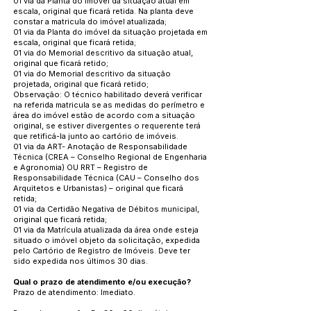
01 via da Planta do imóvel da situação atual em
escala, original que ficará retida. Na planta deve
constar a matricula do imóvel atualizada;
01 via da Planta do imóvel da situação projetada em
escala, original que ficará retida;
01 via do Memorial descritivo da situação atual,
original que ficará retido;
01 via do Memorial descritivo da situação
projetada, original que ficará retido;
Observação: O técnico habilitado deverá verificar
na referida matricula se as medidas do perímetro e
área do imóvel estão de acordo com a situação
original, se estiver divergentes o requerente terá
que retificá-la junto ao cartório de imóveis.
01 via da ART- Anotação de Responsabilidade
Técnica (CREA – Conselho Regional de Engenharia
e Agronomia) OU RRT – Registro de
Responsabilidade Técnica (CAU – Conselho dos
Arquitetos e Urbanistas) – original que ficará
retida;
01 via da Certidão Negativa de Débitos municipal,
original que ficará retida;
01 via da Matrícula atualizada da área onde esteja
situado o imóvel objeto da solicitação, expedida
pelo Cartório de Registro de Imóveis. Deve ter
sido expedida nos últimos 30 dias.
Qual o prazo de atendimento e/ou execução?
Prazo de atendimento: Imediato.