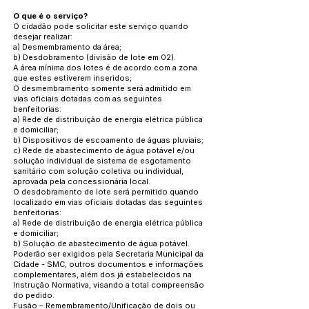
O que é o serviço?
O cidadão pode solicitar este serviço quando
desejar realizar:
a) Desmembramento da área;
b) Desdobramento (divisão de lote em 02).
A área mínima dos lotes é de acordo com a zona
que estes estiverem inseridos;
O desmembramento somente será admitido em
vias oficiais dotadas com as seguintes
benfeitorias:
a) Rede de distribuição de energia elétrica pública
e domiciliar;
b) Dispositivos de escoamento de águas pluviais;
c) Rede de abastecimento de água potável e/ou
solução individual de sistema de esgotamento
sanitário com solução coletiva ou individual,
aprovada pela concessionária local.
O desdobramento de lote será permitido quando
localizado em vias oficiais dotadas das seguintes
benfeitorias:
a) Rede de distribuição de energia elétrica pública
e domiciliar;
b) Solução de abastecimento de água potável.
Poderão ser exigidos pela Secretaria Municipal da
Cidade - SMC, outros documentos e informações
complementares, além dos já estabelecidos na
Instrução Normativa, visando a total compreensão
do pedido.
Fusão – Remembramento/Unificação de dois ou