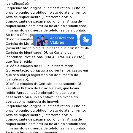
identificação);
Requerimento, original que ficará retido. Feito de
próprio punho ou obtido no ato do atendimento;
Taxa de requerimento, juntamente com o
comprovante de pagamento, original. A taxa de
requerimento será emitida no ato do atendimento;
Informar dois números de telefones para contato.
Se for o Cônjuge, apresentar:
01 cópia simples da Carteira de Identidade OU da
Carteira de Motorista OU da Carteira de Trabalho
(somente modelo digital e desde que conste nº da
Carteira de Identidade) OU da Carteira de
Identidade Profissional (CREA, CRM. OAB e etc.),
que ficará retida;
01 cópia simples do CPF, que ficará retida
(apresentação obrigatória somente nos casos em
que não esteja registrado no documento de
identificação);
01 cópia simples da Certidão de casamento OU
Escritura Pública de União Estável, que ficará
retida. Apresentação obrigatória quando o
casamento ou a união estável não tiver sido
averbado na matrícula do imóvel;
Requerimento, original que ficará retido. Feito de
próprio punho ou obtido no ato do atendimento;
Taxa de requerimento, juntamente com o
comprovante de pagamento, original. A taxa de
requerimento será emitida no ato do atendimento;
Informar dois números de telefones para contato.
Se for o Procurador, apresentar: