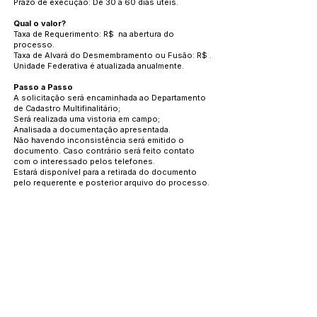
Prazo de execução: De 30 a 60 dias úteis.
Qual o valor?
Taxa de Requerimento: R$ na abertura do
processo.
Taxa de Alvará do Desmembramento ou Fusão: R$ .
Unidade Federativa é atualizada anualmente.
Passo a Passo
A solicitação será encaminhada ao Departamento
de Cadastro Multifinalitário;
Será realizada uma vistoria em campo;
Analisada a documentação apresentada.
Não havendo inconsistência será emitido o
documento. Caso contrário será feito contato
com o interessado pelos telefones.
Estará disponível para a retirada do documento
pelo requerente e posterior arquivo do processo.
Como acompanhar o andamento do serviço?
Presencial no próprio Departamento de Cadastro
através do telefone , devendo informar o número
do protocolo.
Sistema de Protocolo Online
https://e-
gov.betha.com.br/cdweb