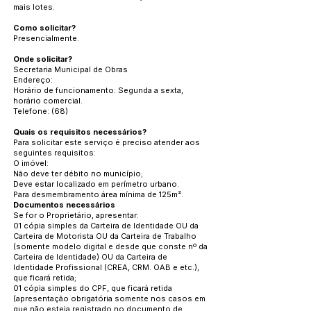
mais lotes.
Como solicitar?
Presencialmente.
Onde solicitar?
Secretaria Municipal de Obras
Endereço:
Horário de funcionamento: Segunda a sexta,
horário comercial.
Telefone: (68)
Quais os requisitos necessários?
Para solicitar este serviço é preciso atender aos
seguintes requisitos:
O imóvel:
Não deve ter débito no município;
Deve estar localizado em perímetro urbano.
Para desmembramento área mínima de 125m².
Documentos necessários
Se for o Proprietário, apresentar:
01 cópia simples da Carteira de Identidade OU da
Carteira de Motorista OU da Carteira de Trabalho
(somente modelo digital e desde que conste nº da
Carteira de Identidade) OU da Carteira de
Identidade Profissional (CREA, CRM. OAB e etc.),
que ficará retida;
01 cópia simples do CPF, que ficará retida
(apresentação obrigatória somente nos casos em
que não esteja registrado no documento de