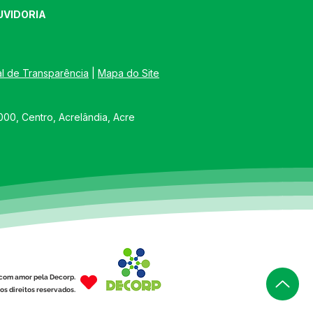
UVIDORIA
al de Transparência
 | 
Mapa do Site
00, Centro, Acrelândia, Acre
com amor pela Decorp.
os direitos reservados.