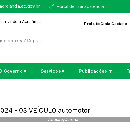
crelandia.ac.gov.br
Portal de Transparência
bem-vindo a Acrelândia!
Prefeito
Graia Caetano (
O Governo🔽
Serviços🔽
Publicações 🔽
T
024 - 03 VEÍCULO automotor
Adesão/Carona