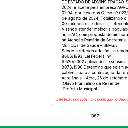
DE ESTADO DE ADMINSITRAÇÃO-SEAD
2024, e aceite pela empresa AG
01-04, por meio dos Oficio nº 023/
de agosto de 2024, Totalizando o 
00 (oitocentos e dois mil, setecent
Visando atender melhor a populaç
ndia-AC, com proposta de melhora
na Atenção Primária da Secretaria
Municipal de Saúde – SEMSA
Sendo a referida adesão lastreada 
8666/1993, Lei Federal nº
10520/2002 aplicando-se subsidiar
8078/1990 Determino que sejam a
cabíveis para a contratação da re
Acrelândia – Acre, 26 de setembr
Olavo Francelino de Rezende
Prefeito Municipal
Este texto não substitui o publicado no Diário
Número do Diário:
13871