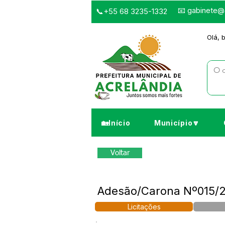
📧
gabinete@a
📞+55 68 3235-1332
Olá, 
🏡Início
Município🔽
Voltar
Adesão/Carona Nº015/2
Licitações