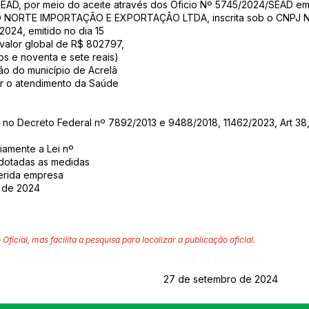
, por meio do aceite através dos Oficio Nº 5745/2024/SEAD em
RO NORTE IMPORTAÇÃO E EXPORTAÇÃO LTDA, inscrita sob o CNPJ N
2024, emitido no dia 15
valor global de R$ 802797,
os e noventa e sete reais)
ão do município de Acrelâ
r o atendimento da Saúde
no Decreto Federal nº 7892/2013 e 9488/2018, 11462/2023, Art 38, p
iamente a Lei nº
dotadas as medidas
ferida empresa
o de 2024
 Oficial, mas facilita a pesquisa para localizar a publicação oficial.
Página da Publicação:
Data da Publicação:
27 de setembro de 2024