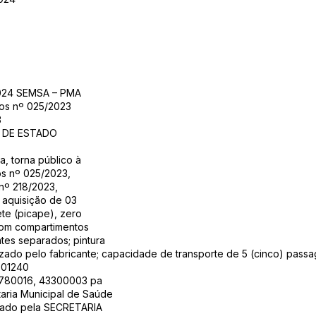
2024 SEMSA – PMA
ços nº 025/2023
3
A DE ESTADO
a, torna público à
os nº 025/2023,
nº 218/2023,
 aquisição de 03
te (picape), zero
com compartimentos
tes separados; pintura
zado pelo fabricante; capacidade de transporte de 5 (cinco) passag
001240
0780016, 43300003 pa
aria Municipal de Saúde
izado pela SECRETARIA