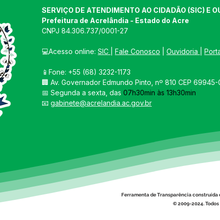
SERVIÇO DE ATENDIMENTO AO CIDADÃO (SIC) E O
Prefeitura de Acrelândia - Estado do Acre
CNPJ 
84.306.737/0001-27
💻Acesso online: 
SIC 
| 
Fale Conosco
 | 
Ouvidoria
| 
Port
📱Fone: +55 
(68) 3232-1173
🏢 
Av. Governador Edmundo Pinto, nº 810 CEP 69945-0
📅 Segunda a sexta, das 
07h30min às 13h30min
📧 
gabinete@acrelandia.ac.gov.br
Ferramenta de Transparência construída 
© 2009-2024. Todos 