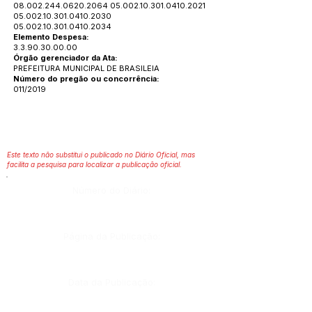
08.002.244.0620.2064
05.002.10.301.0410
.2021
05.002.10.301.0410
.2030
05.002.10.301.0410
.2034
Elemento Despesa:
3.3.90.30.00.00
Órgão gerenciador da Ata:
PREFEITURA MUNICIPAL DE BRASILEIA
Número do pregão ou concorrência:
011/2019
Este texto não substitui o publicado no Diário Oficial, mas
facilita a pesquisa para localizar a publicação oficial.
Número do Diário:
Página da Publicação:
Data da Publicação: