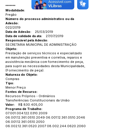
*******
Modalidade:
Pregão
Número do processo administrativo ou da
Adesão:
022/2019
Data de Adesão:
25/03/2019
Data de validade da ata:
27/07/2019
Responsável pela Adesão:
SECRETARIA MUNICIPAL DE ADMINISTRAÇÃO
Objeto:
Prestação de serviços técnicos e especializado
em manutenção preventiva e corretiva, reparos e
assistência mecânica com fornecimento de peça,
para suprir as necessidades desta Municipalidade,
(Fornecimento de peça).
Natureza do Objeto:
Compras
Tipo:
Menor Preço
Fontes de Recurso:
Recursos Próprios - Ordinários
Transferências Constitucionais da União
Valor:
R$ 830.405,00
Programa de Trabalho:
07.001.004.122.0310
.2009
06.001.12.361.0510
.2049
06.001.12.361.0510
.2046
06.001.12.361.0510
.2050
06.002.12.361.0520
.2007
08.002.244.0620.2060