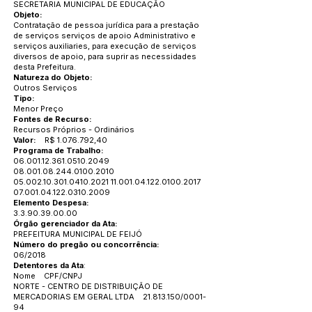
SECRETARIA MUNICIPAL DE EDUCAÇÃO
Objeto:
Contratação de pessoa jurídica para a prestação
de serviços serviços de apoio Administrativo e
serviços auxiliaries, para execução de serviços
diversos de apoio, para suprir as necessidades
desta Prefeitura.
Natureza do Objeto:
Outros Serviços
Tipo:
Menor Preço
Fontes de Recurso:
Recursos Próprios - Ordinários
Valor:
R$
1.076.792
,40
Programa de Trabalho:
06.001.12.361.0510
.2049
08.001.08.244.0100
.2010
05.002.10.301.0410
.2021
11.001.04.122.0100
.2017
07.001.04.122.0310
.2009
Elemento Despesa:
3.3.90.39.00.00
Órgão gerenciador da Ata:
PREFEITURA MUNICIPAL DE FEIJÓ
Número do pregão ou concorrência:
06/2018
Detentores da Ata
:
Nome CPF/CNPJ
NORTE - CENTRO DE DISTRIBUIÇÃO DE
MERCADORIAS EM GERAL LTDA
21.813.150
/0001-
94