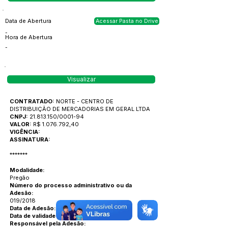
Data de Abertura
Acessar Pasta no Drive
-
Hora de Abertura
-
Visualizar
CONTRATADO:
NORTE - CENTRO DE
DISTRIBUIÇÃO DE MERCADORIAS EM GERAL LTDA
CNPJ:
21.813.150
/0001-94
VALOR:
R$
1.076.792
,40
VIGÊNCIA:
ASSINATURA:
*******
Modalidade:
Pregão
Número do processo administrativo ou da
Adesão:
019/2018
Data de Adesão:
29/03/2019
Data de validade da ata:
16/04/2019
Responsável pela Adesão: