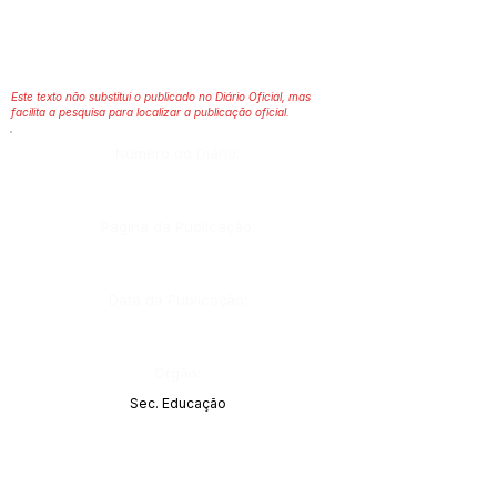
Este texto não substitui o publicado no Diário Oficial, mas
facilita a pesquisa para localizar a publicação oficial.
Número do Diário:
Página da Publicação:
Data da Publicação:
Órgão:
Sec. Educação