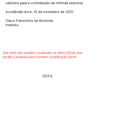
cabíveis para a contratação da referida empresa.
Acrelândia-Acre, 19 de novembro de 2021.
Olavo Francelino de Rezende
Prefeito
Este texto não substitui o publicado no Diário Oficial, mas
facilita a pesquisa para localizar a publicação oficial.
Número do Diário:
13173
Página da Publicação:
Data da Publicação:
29 de novembro de 2021
Órgão: