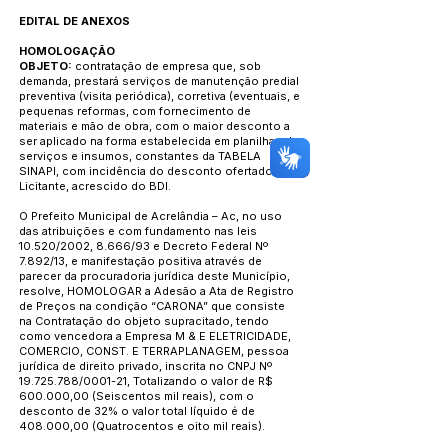
EDITAL DE ANEXOS
HOMOLOGAÇÃO
OBJETO:
contratação de empresa que, sob
demanda, prestará serviços de manutenção predial
preventiva (visita periódica), corretiva (eventuais, e
pequenas reformas, com fornecimento de
materiais e mão de obra, com o maior desconto a
ser aplicado na forma estabelecida em planilhas de
serviços e insumos, constantes da TABELA
SINAPI, com incidência do desconto ofertado pela
Licitante, acrescido do BDI.
O Prefeito Municipal de Acrelândia – Ac, no uso
das atribuições e com fundamento nas leis
10.520/2002, 8.666/93 e Decreto Federal Nº
7.892/13, e manifestação positiva através de
parecer da procuradoria jurídica deste Município,
resolve, HOMOLOGAR a Adesão a Ata de Registro
de Preços na condição “CARONA” que consiste
na Contratação do objeto supracitado, tendo
como vencedora a Empresa M & E ELETRICIDADE,
COMERCIO, CONST. E TERRAPLANAGEM, pessoa
jurídica de direito privado, inscrita no CNPJ Nº
19.725.788/0001-21, Totalizando o valor de R$
600.000,00 (Seiscentos mil reais), com o
desconto de 32% o valor total líquido é de
408.000,00 (Quatrocentos e oito mil reais).