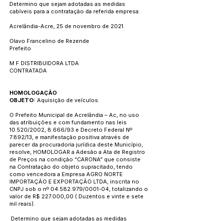
Determino que sejam adotadas as medidas
cabíveis para a contratação da referida empresa.
Acrelândia-Acre, 25 de novembro de 2021.
Olavo Francelino de Rezende
Prefeito
M F DISTRIBUIDORA LTDA
CONTRATADA
HOMOLOGAÇÃO
OBJETO:
Aquisição de veículos.
O Prefeito Municipal de Acrelândia – Ac, no uso
das atribuições e com fundamento nas leis
10.520/2002, 8.666/93 e Decreto Federal Nº
7.892/13, e manifestação positiva através de
parecer da procuradoria jurídica deste Município,
resolve, HOMOLOGAR a Adesão a Ata de Registro
de Preços na condição “CARONA” que consiste
na Contratação do objeto supracitado, tendo
como vencedora a Empresa AGRO NORTE
IMPORTAÇÃO E EXPORTAÇÃO LTDA, inscrita no
CNPJ sob o nº
04.582.979
/0001-04, totalizando o
valor de R$ 227.000,00 ( Duzentos e vinte e sete
mil reais).
Determino que sejam adotadas as medidas