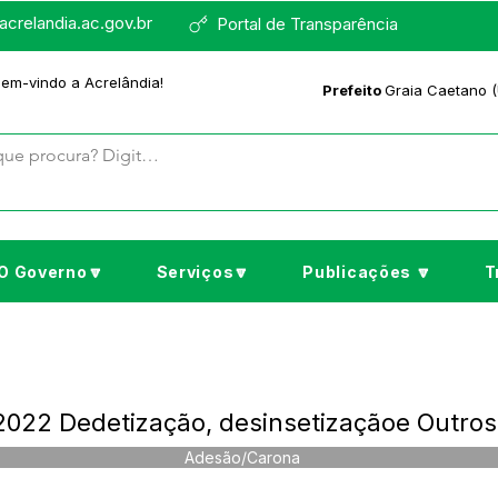
crelandia.ac.gov.br
Portal de Transparência
bem-vindo a Acrelândia!
Prefeito
Graia Caetano (
O Governo🔽
Serviços🔽
Publicações 🔽
T
022 Dedetização, desinsetizaçãoe Outros
Adesão/Carona