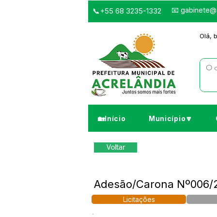
📧
gabinete@a
📞+55 68 3235-1332
Olá, 
🏡Início
Município🔽
Voltar
Adesão/Carona Nº006/2
Licitações