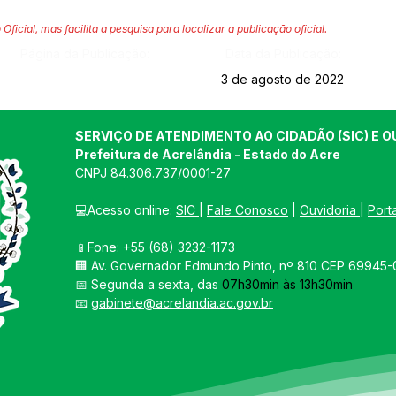
 Oficial, mas facilita a pesquisa para localizar a publicação oficial.
Página da Publicação:
Data da Publicação:
3 de agosto de 2022
SERVIÇO DE ATENDIMENTO AO CIDADÃO (SIC) E O
Prefeitura de Acrelândia - Estado do Acre
CNPJ 
84.306.737/0001-27
💻Acesso online: 
SIC 
| 
Fale Conosco
 | 
Ouvidoria
| 
Port
📱Fone: +55 
(68) 3232-1173
🏢 
Av. Governador Edmundo Pinto, nº 810 CEP 69945-0
📅 Segunda a sexta, das 
07h30min às 13h30min
📧 
gabinete@acrelandia.ac.gov.br