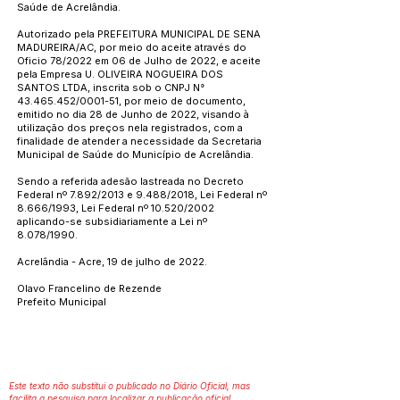
Saúde de Acrelândia.
Autorizado pela PREFEITURA MUNICIPAL DE SENA
MADUREIRA/AC, por meio do aceite através do
Oficio 78/2022 em 06 de Julho de 2022, e aceite
pela Empresa U. OLIVEIRA NOGUEIRA DOS
SANTOS LTDA, inscrita sob o CNPJ N°
43.465.452
/0001-51, por meio de documento,
emitido no dia 28 de Junho de 2022, visando à
utilização dos preços nela registrados, com a
finalidade de atender a necessidade da Secretaria
Municipal de Saúde do Município de Acrelândia.
Sendo a referida adesão lastreada no Decreto
Federal nº 7.892/2013 e 9.488/2018, Lei Federal nº
8.666/1993, Lei Federal nº 10.520/2002
aplicando-se subsidiariamente a Lei nº
8.078/1990.
Acrelândia - Acre, 19 de julho de 2022.
Olavo Francelino de Rezende
Prefeito Municipal
Este texto não substitui o publicado no Diário Oficial, mas
facilita a pesquisa para localizar a publicação oficial.