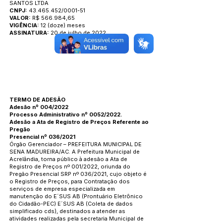
SANTOS LTDA
CNPJ:
43.465.452/0001-51
VALOR:
R$ 566.984,65
VIGÊNCIA:
12 (doze) meses
ASSINATURA:
20 de julho de 2022
TERMO DE ADESÃO
Adesão nº 004/2022
Processo Administrativo nº 0052/2022.
Adesão a Ata de Registro de Preços Referente ao
Pregão
Presencial nº 036/2021
Órgão Gerenciador – PREFEITURA MUNICIPAL DE
SENA MADUREIRA/AC. A Prefeitura Municipal de
Acrelândia, torna público à adesão a Ata de
Registro de Preços nº 001/2022, oriunda do
Pregão Presencial SRP nº 036/2021, cujo objeto é
o Registro de Preços, para Contratação dos
serviços de empresa especializada em
manutenção do E´SUS AB (Prontuário Eletrônico
do Cidadão-PEC) E´SUS AB (Coleta de dados
simplificado cds), destinados a atender as
atividades realizadas pela secretaria Municipal de