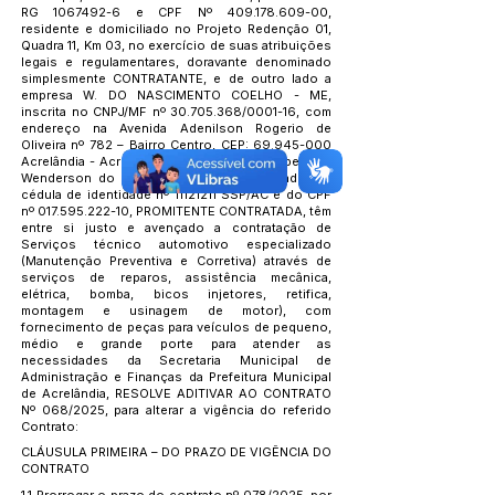
RG
1067492-6
e CPF Nº
409.178.609-00
,
residente e domiciliado no Projeto Redenção 01,
Quadra 11, Km 03, no exercício de suas atribuições
legais e regulamentares, doravante denominado
simplesmente CONTRATANTE, e de outro lado a
empresa W. DO NASCIMENTO COELHO - ME,
inscrita no CNPJ/MF nº
30.705.368
/0001-16, com
endereço na Avenida Adenilson Rogerio de
Oliveira nº 782 – Bairro Centro, CEP:
69.945-000
Acrelândia - Acre, representada neste ato pelo Sr.
Wenderson do Nascimento Coelho, portador da
cédula de identidade nº
11121211
SSP/AC e do CPF
nº
017.595.222-10
, PROMITENTE CONTRATADA, têm
entre si justo e avençado a contratação de
Serviços técnico automotivo especializado
(Manutenção Preventiva e Corretiva) através de
serviços de reparos, assistência mecânica,
elétrica, bomba, bicos injetores, retifica,
montagem e usinagem de motor), com
fornecimento de peças para veículos de pequeno,
médio e grande porte para atender as
necessidades da Secretaria Municipal de
Administração e Finanças da Prefeitura Municipal
de Acrelândia, RESOLVE ADITIVAR AO CONTRATO
Nº 068/2025, para alterar a vigência do referido
Contrato:
CLÁUSULA PRIMEIRA – DO PRAZO DE VIGÊNCIA DO
CONTRATO