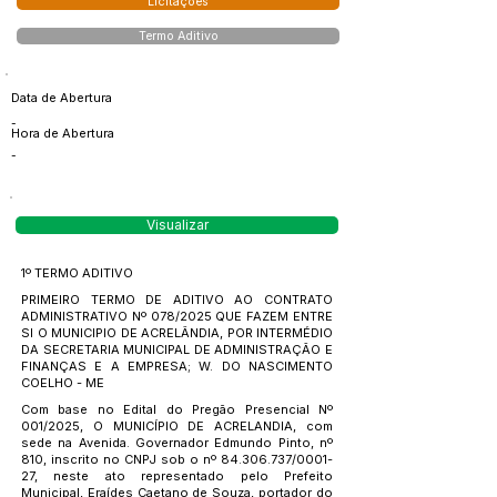
Licitações
Termo Aditivo
Data de Abertura
-
Hora de Abertura
-
Visualizar
1º TERMO ADITIVO
PRIMEIRO TERMO DE ADITIVO AO CONTRATO
ADMINISTRATIVO Nº 078/2025 QUE FAZEM ENTRE
SI O MUNICIPIO DE ACRELÂNDIA, POR INTERMÉDIO
DA SECRETARIA MUNICIPAL DE ADMINISTRAÇÃO E
FINANÇAS E A EMPRESA; W. DO NASCIMENTO
COELHO - ME
Com base no Edital do Pregão Presencial Nº
001/2025, O MUNICÍPIO DE ACRELANDIA, com
sede na Avenida. Governador Edmundo Pinto, nº
810, inscrito no CNPJ sob o nº
84.306.737
/0001-
27, neste ato representado pelo Prefeito
Municipal, Eraídes Caetano de Souza, portador do