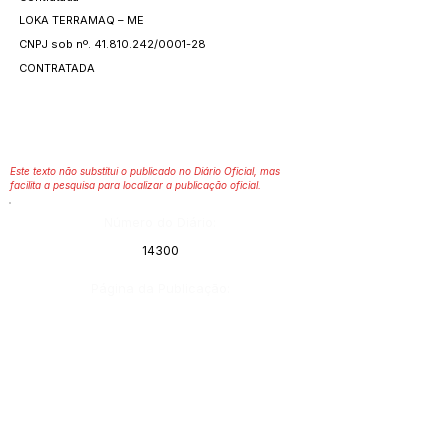
LOKA TERRAMAQ – ME
CNPJ sob nº.
41.810.242
/0001-28
CONTRATADA
Este texto não substitui o publicado no Diário Oficial, mas
facilita a pesquisa para localizar a publicação oficial.
Número do Diário:
14300
Página da Publicação:
Data da Publicação:
4 de julho de 2026
Órgão: