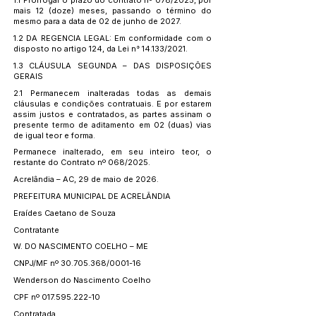
1.1 Prorrogar o prazo do contrato nº 078/2025, por
mais 12 (doze) meses, passando o término do
mesmo para a data de 02 de junho de 2027.
1.2 DA REGENCIA LEGAL: Em conformidade com o
disposto no artigo 124, da Lei n° 14.133/2021.
1.3 CLÁUSULA SEGUNDA – DAS DISPOSIÇÕES
GERAIS
2.1 Permanecem inalteradas todas as demais
cláusulas e condições contratuais. E por estarem
assim justos e contratados, as partes assinam o
presente termo de aditamento em 02 (duas) vias
de igual teor e forma.
Permanece inalterado, em seu inteiro teor, o
restante do Contrato nº 068/2025.
Acrelândia – AC, 29 de maio de 2026.
PREFEITURA MUNICIPAL DE ACRELÂNDIA
Eraídes Caetano de Souza
Contratante
W. DO NASCIMENTO COELHO – ME
CNPJ/MF nº
30.705.368
/0001-16
Wenderson do Nascimento Coelho
CPF nº
017.595.222-10
Contratada