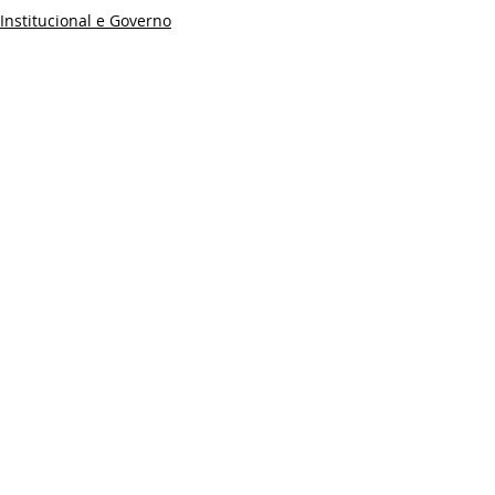
Institucional e Governo
Agricultura e Meio Ambiente
Posts recentes
Ver tudo