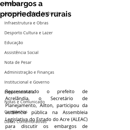
embargos a
Dengue
propriedades rurais
Agricultura e Meio Ambiente
Infraestrutura e Obras
Desporto Cultura e Lazer
Educação
Assistência Social
Nota de Pesar
Administração e Finanças
Institucional e Governo
Representando o prefeito de 
Expoacrelandia
Acrelãndia, o Secretário de 
Notas e Comunicado
Planejamento, Ailton, participou da 
Campanhas
audiência pública na Assembleia 
Legislativa do Estado do Acre (ALEAC) 
Datas Comemorativas
para discutir os embargos de 