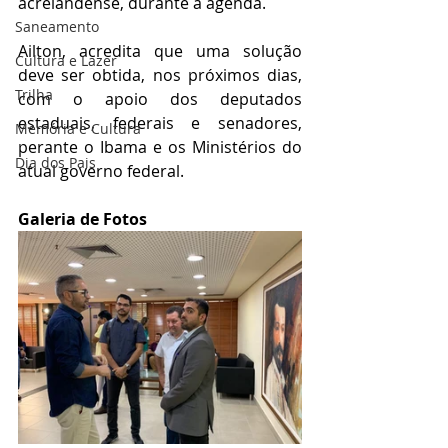
acrelandense, durante a agenda.
Saneamento
Ailton, acredita que uma solução 
Cultura e Lazer
deve ser obtida, nos próximos dias, 
Trilha
com o apoio dos deputados 
estaduais, federais e senadores, 
Memória e Cultura
perante o Ibama e os Ministérios do 
Dia dos Pais
atual governo federal.
Galeria de Fotos