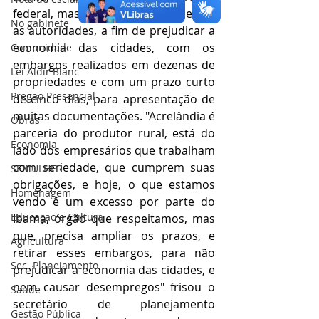
federal, mas defende o diálogo entre 
No gabinete
as autoridades, a fim de prejudicar a 
economia das cidades, com os 
Comunidade
embargos realizados em dezenas de 
Lei Aldir Blanc
propriedades e com um prazo curto 
Pregão Presencial
de cinco dias, para apresentação de 
muitas documentações. "Acrelândia é 
Obras
parceria do produtor rural, está do 
Economia
lado dos empresários que trabalham 
com seriedade, que cumprem suas 
SEMULHER
obrigações, e hoje, o que estamos 
Homenagem
vendo é um excesso por parte do 
Educação e Cultura
Ibama, órgão que respeitamos, mas 
que, precisa ampliar os prazos, e 
Agricultura
retirar esses embargos, para não 
Sec. Planejamento
prejudicar a economia das cidades, e 
nem causar desempregos" frisou o 
Saúde
secretário de planejamento 
Gestão Pública