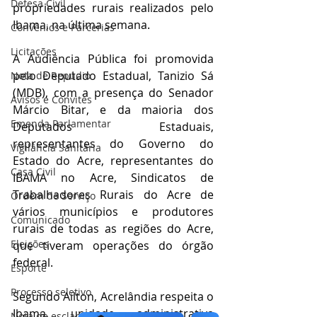
Defesa Civil
propriedades rurais realizados pelo 
Ibama, na última semana.
Convênios e Parcerias
Licitações
A Audiência Pública foi promovida 
pelo Deputado Estadual, Tanizio Sá 
Nota de Repúdio
(MDB), com a presença do Senador 
Avisos e Convites
Márcio Bitar, e da maioria dos 
Emenda Parlamentar
Deputados Estaduais, 
representantes do Governo do 
Vigilância Sanitária
Estado do Acre, representantes do 
Casa Civil
IBAMA no Acre, Sindicatos de 
Trabalhadores Rurais do Acre de 
Ordem de Serviço
vários municípios e produtores 
Comunicado
rurais de todas as regiões do Acre, 
Eleições
que tiveram operações do órgão 
federal.
Esporte
Processo seletivo
Segundo Ailton, Acrelândia respeita o 
Ibama, unidade administrativa 
Nota de esclarecimento