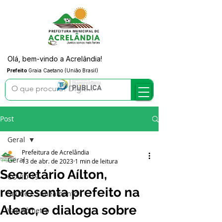
Olá, bem-vindo a Acrelândia!
Prefeito
Graia Caetano (União Brasil)
Post
Geral
Prefeitura de Acrelândia
Geral
13 de abr. de 2023
1 min de leitura
Secretário Aílton,
COVID-19
representa prefeito na
Saúde e Saneamento
Aleac, e dialoga sobre
Vacinômetro