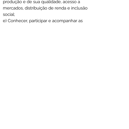
produção e de sua qualidade, acesso a 
mercados, distribuição de renda e inclusão 
social;
e) Conhecer, participar e acompanhar as 
atividades relacionadas ao Ordenamento 
Territorial Local – OTL.
Organograma da Secretaria