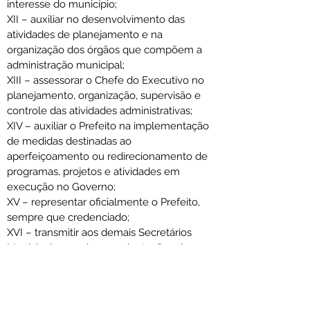
interesse do município;
XII – auxiliar no desenvolvimento das 
atividades de planejamento e na 
organização dos órgãos que compõem a 
administração municipal;
XIII – assessorar o Chefe do Executivo no 
planejamento, organização, supervisão e 
controle das atividades administrativas;
XIV – auxiliar o Prefeito na implementação 
de medidas destinadas ao 
aperfeiçoamento ou redirecionamento de 
programas, projetos e atividades em 
execução no Governo;
XV – representar oficialmente o Prefeito, 
sempre que credenciado;
XVI – transmitir aos demais Secretários 
Municipais as ordens e orientações do 
Chefe do Executivo Municipal, zelando 
pelo seu cumprimento;
XVII – executar os serviços burocráticos 
que envolvam a preparação, registro, 