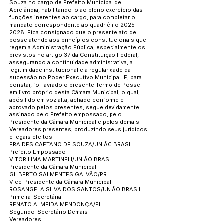
Souza no cargo de Prefeito Municipal de
Acrelândia, habilitando-o ao pleno exercício das
funções inerentes ao cargo, para completar o
mandato correspondente ao quadriênio 2025–
2028. Fica consignado que o presente ato de
posse atende aos princípios constitucionais que
regem a Administração Pública, especialmente os
previstos no artigo 37 da Constituição Federal,
assegurando a continuidade administrativa, a
legitimidade institucional e a regularidade da
sucessão no Poder Executivo Municipal. E, para
constar, foi lavrado o presente Termo de Posse
em livro próprio desta Câmara Municipal, o qual,
após lido em voz alta, achado conforme e
aprovado pelos presentes, segue devidamente
assinado pelo Prefeito empossado, pelo
Presidente da Câmara Municipal e pelos demais
Vereadores presentes, produzindo seus jurídicos
e legais efeitos.
ERAIDES CAETANO DE SOUZA/UNIÃO BRASIL
Prefeito Empossado
VITOR LIMA MARTINELI/UNIÃO BRASIL
Presidente da Câmara Municipal
GILBERTO SALMENTES GALVÃO/PR
Vice-Presidente da Câmara Municipal
ROSANGELA SILVA DOS SANTOS/UNIÃO BRASIL
Primeira-Secretária
RENATO ALMEIDA MENDONÇA/PL
Segundo-Secretário Demais
Vereadores: