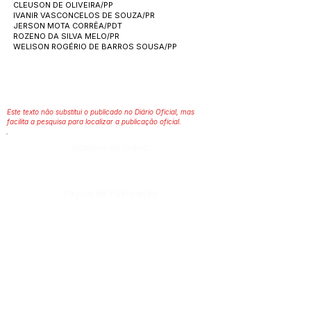
CLEUSON DE OLIVEIRA/PP
IVANIR VASCONCELOS DE SOUZA/PR
JERSON MOTA CORRÊA/PDT
ROZENO DA SILVA MELO/PR
WELISON ROGÉRIO DE BARROS SOUSA/PP
Este texto não substitui o publicado no Diário Oficial, mas
facilita a pesquisa para localizar a publicação oficial.
Número do Diário:
Página da Publicação:
Data da Publicação:
6 de abril de 2026
Órgão: