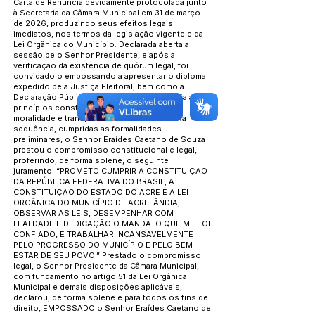
Carta de Renúncia devidamente protocolada junto
à Secretaria da Câmara Municipal em 31 de março
de 2026, produzindo seus efeitos legais
imediatos, nos termos da legislação vigente e da
Lei Orgânica do Município. Declarada aberta a
sessão pelo Senhor Presidente, e após a
verificação da existência de quórum legal, foi
convidado o empossando a apresentar o diploma
expedido pela Justiça Eleitoral, bem como a
Declaração Pública de Bens, em observância aos
princípios constitucionais da legalidade,
moralidade e transparência administrativa. Na
sequência, cumpridas as formalidades
preliminares, o Senhor Eraídes Caetano de Souza
prestou o compromisso constitucional e legal,
proferindo, de forma solene, o seguinte
juramento: “PROMETO CUMPRIR A CONSTITUIÇÃO
DA REPÚBLICA FEDERATIVA DO BRASIL, A
CONSTITUIÇÃO DO ESTADO DO ACRE E A LEI
ORGÂNICA DO MUNICÍPIO DE ACRELÂNDIA,
OBSERVAR AS LEIS, DESEMPENHAR COM
LEALDADE E DEDICAÇÃO O MANDATO QUE ME FOI
CONFIADO, E TRABALHAR INCANSAVELMENTE
PELO PROGRESSO DO MUNICÍPIO E PELO BEM-
ESTAR DE SEU POVO.” Prestado o compromisso
legal, o Senhor Presidente da Câmara Municipal,
com fundamento no artigo 51 da Lei Orgânica
Municipal e demais disposições aplicáveis,
declarou, de forma solene e para todos os fins de
direito, EMPOSSADO o Senhor Eraídes Caetano de