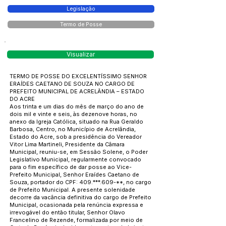
Legislação
Termo de Posse
Visualizar
TERMO DE POSSE DO EXCELENTÍSSIMO SENHOR
ERAÍDES CAETANO DE SOUZA NO CARGO DE
PREFEITO MUNICIPAL DE ACRELÂNDIA – ESTADO
DO ACRE
Aos trinta e um dias do mês de março do ano de
dois mil e vinte e seis, às dezenove horas, no
anexo da Igreja Católica, situado na Rua Geraldo
Barbosa, Centro, no Município de Acrelândia,
Estado do Acre, sob a presidência do Vereador
Vitor Lima Martineli, Presidente da Câmara
Municipal, reuniu-se, em Sessão Solene, o Poder
Legislativo Municipal, regularmente convocado
para o fim específico de dar posse ao Vice-
Prefeito Municipal, Senhor Eraídes Caetano de
Souza, portador do CPF: 409.***.609-**, no cargo
de Prefeito Municipal. A presente solenidade
decorre da vacância definitiva do cargo de Prefeito
Municipal, ocasionada pela renúncia expressa e
irrevogável do então titular, Senhor Olavo
Francelino de Rezende, formalizada por meio de