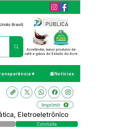
União Brasil)
Acrelândia, maior produtor de
café
e grãos do Estado do Acre
ransparência🔽
📰Notícias
Imprimir
ca, Eletroeletrônico
Concluída