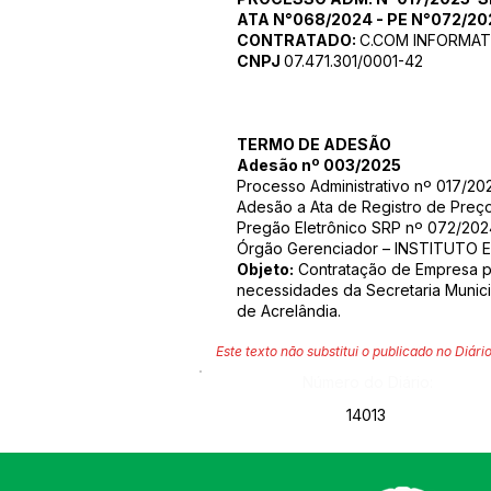
ATA N°068/2024 - PE N°072/202
CONTRATADO:
C.COM INFORMATI
CNPJ
07.471.301/0001-42
TERMO DE ADESÃO
Adesão nº 003/2025
Processo Administrativo nº 017/
Adesão a Ata de Registro de Preç
Pregão Eletrônico SRP nº 072/202
Órgão Gerenciador – INSTITUTO
Objeto:
Contratação de Empresa pa
necessidades da Secretaria Munici
de Acrelândia.
Este texto não substitui o publicado no Diário
Número do Diário:
14013