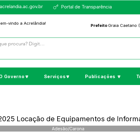
crelandia.ac.gov.br
Portal de Transparência
bem-vindo a Acrelândia!
Prefeito
Graia Caetano (
O Governo🔽
Serviços🔽
Publicações 🔽
T
25 Locação de Equipamentos de Informáti
Adesão/Carona