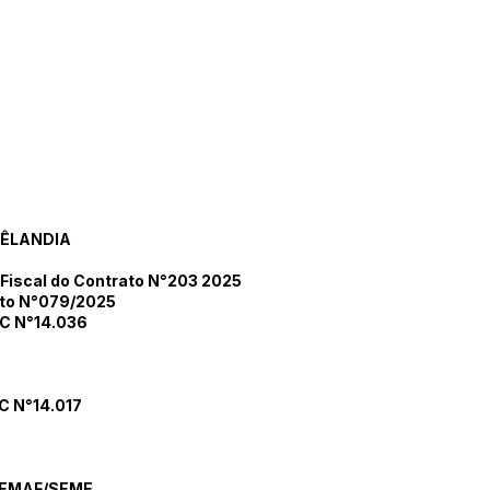
RÊLANDIA
 Fiscal do Contrato N°203 2025
to N°079/2025
C N°14.036
 N°14.017
SEMAF/SEME