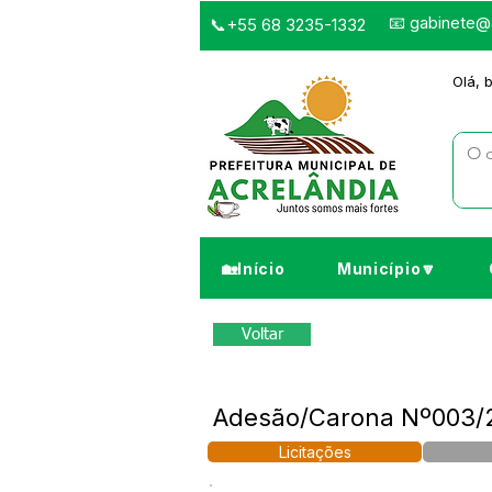
📧
gabinete@a
📞+55 68 3235-1332
Olá, 
🏡Início
Município🔽
Voltar
Adesão/Carona Nº003/20
Licitações