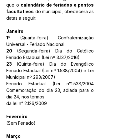
que o 
calendário de feriados e pontos 
facultativos
 do município, obedecera às 
datas a seguir: 
Janeiro
1º 
(Quarta-feira) Confraternização 
Universal - Feriado Nacional
20
 (Segunda-feira) Dia do Católico 
Feriado Estadual (Lei nº 3.137/2016)
23
 (
Quinta-feira
) Dia do Evangélico 
Feriado Estadual (Lei nº 1.538/2004) e Lei 
Municipal nº 293/2007)
Feriado Estadual (Lei n°1.538/2004 
Comemoração do dia 23, adiada para o 
dia 24, nos termos 
da lei n° 2.126/2009
Fevereiro
(Sem Feriado)
Março