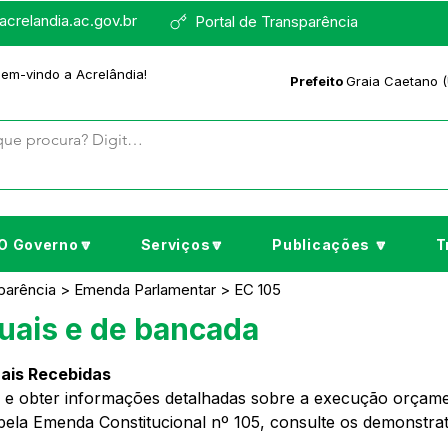
crelandia.ac.gov.br
Portal de Transparência
bem-vindo a Acrelândia!
Prefeito
Graia Caetano (
O Governo🔽
Serviços🔽
Publicações 🔽
T
nsparência > Emenda Parlamentar > EC 105
uais e de bancada
ais Recebidas
 e obter informações detalhadas sobre a execução orçament
ela Emenda Constitucional nº 105, consulte os demonstrati