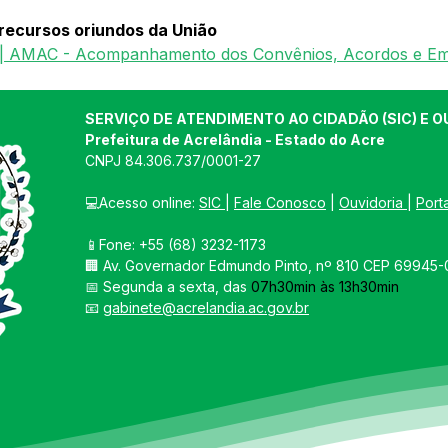
ecursos oriundos da União
s | AMAC - Acompanhamento dos Convênios, Acordos e E
SERVIÇO DE ATENDIMENTO AO CIDADÃO (SIC) E O
Prefeitura de Acrelândia - Estado do Acre
CNPJ 
84.306.737/0001-27
💻Acesso online: 
SIC 
| 
Fale Conosco
 | 
Ouvidoria
| 
Port
📱Fone: +55 
(68) 3232-1173
🏢 
Av. Governador Edmundo Pinto, nº 810 CEP 69945-0
📅 Segunda a sexta, das 
07h30min às 13h30min
📧 
gabinete@acrelandia.ac.gov.br