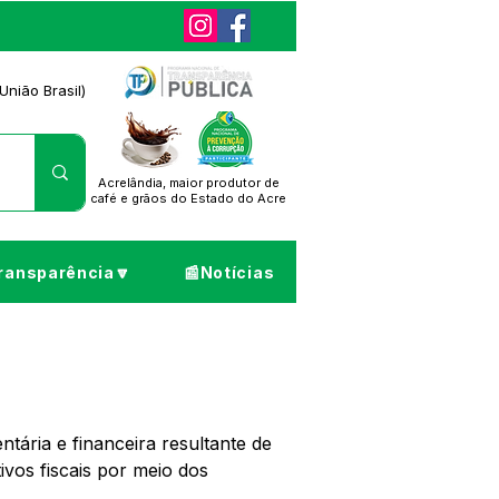
União Brasil)
Acrelândia, maior produtor de
café
e grãos do Estado do Acre
ransparência🔽
📰Notícias
ária e financeira resultante de 
vos fiscais por meio dos 