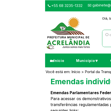
📧
gabinete@a
📞+55 68 3235-1332
Olá, 
🏡Início
Município🔽
Você está em: Início > Portal da Tra
Emendas individ
Emendas Parlamentares Feder
Para acessar os demonstrativos
transferências regulamentadas p
seguintes links: