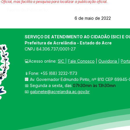
 Oficial, mas facilita a pesquisa para localizar a publicação oficial.
Página da Publicação:
Data da Publicação:
6 de maio de 2022
SERVIÇO DE ATENDIMENTO AO CIDADÃO (SIC) E O
Prefeitura de Acrelândia - Estado do Acre
CNPJ 
84.306.737/0001-27
💻Acesso online: 
SIC 
| 
Fale Conosco
 | 
Ouvidoria
| 
Port
📱Fone: +55 
(68) 3232-1173
🏢 
Av. Governador Edmundo Pinto, nº 810 CEP 69945-0
📅 Segunda a sexta, das 
07h30min às 13h30min
📧 
gabinete@acrelandia.ac.gov.br