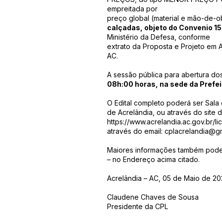
empreitada por
preço global (material e mão-de-o
calçadas, objeto do Convenio 1
Ministério da Defesa, conforme
extrato da Proposta e Projeto em 
AC.
A sessão pública para abertura d
08h:00 horas, na sede da Prefei
O Edital completo poderá ser Sala 
de Acrelândia, ou através do site d
https://www.acrelandia.ac.gov.br/li
através do email:
cplacrelandia@g
Maiores informações também podem s
– no Endereço acima citado.
Acrelândia – AC, 05 de Maio de 20
Claudene Chaves de Sousa
Presidente da CPL