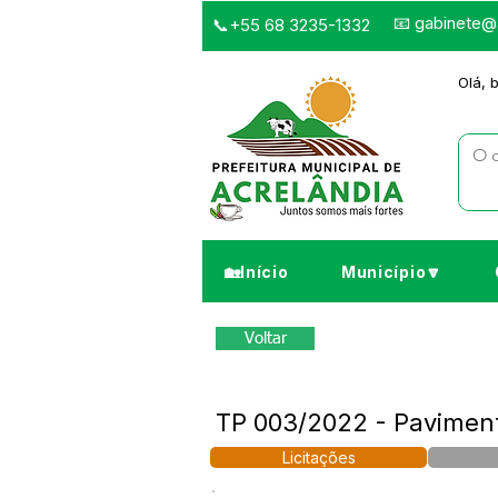
📧
gabinete@a
📞+55 68 3235-1332
Olá, 
🏡Início
Município🔽
Voltar
TP 003/2022 - Paviment
Licitações