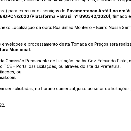
bra) para executar os serviços de
Pavimentação Asfáltica em V
58/DPCN/2020 (Plataforma + Brasil nº 898342/2020)
, firmado 
Anexo Localização da obra: Rua Simão Monteiro – Bairro Nossa Senh
os envelopes e processamento desta Tomada de Preços será realiz
tura Municipal.
da Comissão Permanente de Licitação, na Av. Gov. Edmundo Pinto, nº
o TCE – Portal das Licitações, ou através do site da Prefeitura,
citacoes,
ou
mail.com
.
er solicitadas, no horário comercial, junto ao setor de licitações
22.