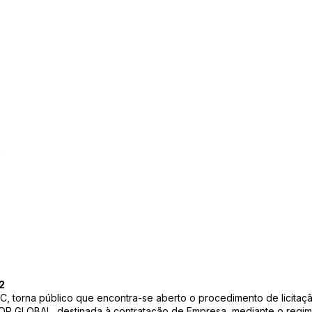
A
2
/AC, torna público que encontra-se aberto o procedimento de lici
 GLOBAL, destinada à contratação de Empresa, mediante o regime