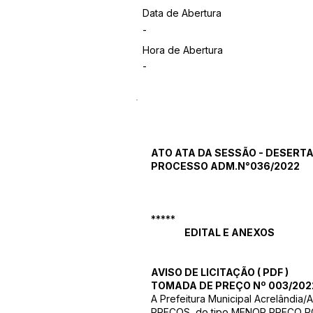
Data de Abertura
-
Hora de Abertura
-
ATO ATA DA SESSÃO - DESERT
PROCESSO ADM.N°036/2022
*****
EDITAL E ANEXOS
AVISO DE LICITAÇÃO
(
PDF
)
TOMADA DE PREÇO Nº 003/202
A Prefeitura Municipal Acrelândia
PREÇOS, do tipo MENOR PREÇO POR