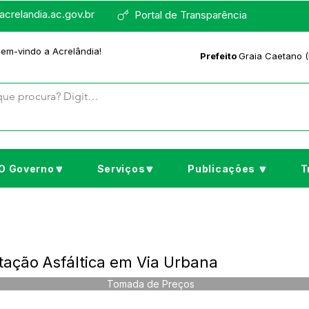
crelandia.ac.gov.br
Portal de Transparência
bem-vindo a Acrelândia!
Prefeito
Graia Caetano (
O Governo🔽
Serviços🔽
Publicações 🔽
T
ação Asfáltica em Via Urbana
Tomada de Preços