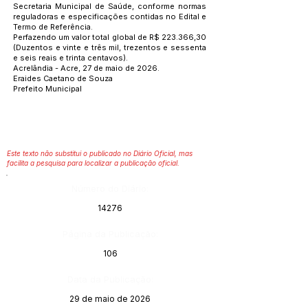
Secretaria Municipal de Saúde, conforme normas
reguladoras e especificações contidas no Edital e
Termo de Referência.
Perfazendo um valor total global de R$ 223.366,30
(Duzentos e vinte e três mil, trezentos e sessenta
e seis reais e trinta centavos).
Acrelândia - Acre, 27 de maio de 2026.
Eraides Caetano de Souza
Prefeito Municipal
Este texto não substitui o publicado no Diário Oficial, mas
facilita a pesquisa para localizar a publicação oficial.
Número do Diário:
14276
Página da Publicação:
106
Data da Publicação:
29 de maio de 2026