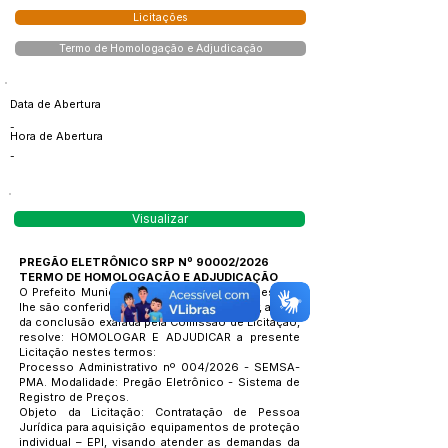
Licitações
Termo de Homologação e Adjudicação
Data de Abertura
-
Hora de Abertura
-
Visualizar
PREGÃO ELETRÔNICO SRP Nº 90002/2026
TERMO DE HOMOLOGAÇÃO E ADJUDICAÇÃO
O Prefeito Municipal, no uso das atribuições que
lhe são conferidas pela legislação em vigor, a vista
da conclusão exarada pela Comissão de Licitação,
resolve: HOMOLOGAR E ADJUDICAR a presente
Licitação nestes termos:
Processo Administrativo nº 004/2026 - SEMSA-
PMA. Modalidade: Pregão Eletrônico - Sistema de
Registro de Preços.
Objeto da Licitação: Contratação de Pessoa
Jurídica para aquisição equipamentos de proteção
individual – EPI, visando atender as demandas da