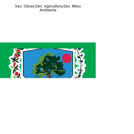
Sec. Obras;Sec. Agricultura;Sec. Meio
Ambiente
SERVIÇO DE ATENDIMENTO AO CIDADÃO 
(SIC) E OUVIDORIA
Prefeitura de Acrelândia - Estado do Acre
CNPJ 
84.306.737/0001-27
💻Acesso online: 
SIC 
| 
Fale Conosco
 | 