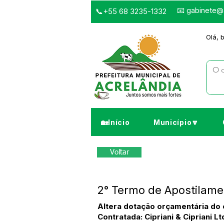
📧
gabinete@a
📞+55 68 3235-1332
Olá, 
🏡Início
Município🔽
Voltar
2° Termo de Apostilamen
Altera dotação orçamentária do c
Contratada: Cipriani & Cipriani Lt