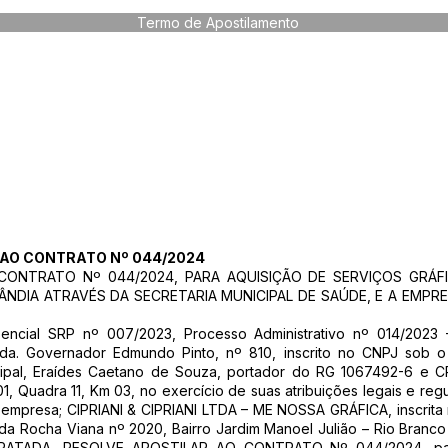
Termo de Apostilamento
AO CONTRATO Nº 044/2024
ONTRATO Nº 044/2024, PARA AQUISIÇÃO DE SERVIÇOS GRÁFI
NDIA ATRAVÉS DA SECRETARIA MUNICIPAL DE SAÚDE, E A EMPRESA
encial SRP nº 007/2023, Processo Administrativo nº 014/202
a. Governador Edmundo Pinto, nº 810, inscrito no CNPJ sob o 
cipal, Eraídes Caetano de Souza, portador do RG 1067492-6 e C
1, Quadra 11, Km 03, no exercício de suas atribuições legais e r
mpresa; CIPRIANI & CIPRIANI LTDA – ME NOSSA GRÁFICA, inscrita 
da Rocha Viana nº 2020, Bairro Jardim Manoel Julião – Rio Branco
RATADA, RESOLVE APOSTILAR AO CONTRATO Nº 044/2024, para 