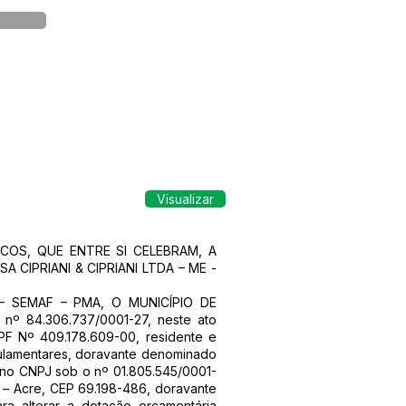
Visualizar
COS, QUE ENTRE SI CELEBRAM, A
 CIPRIANI & CIPRIANI LTDA – ME -
3 – SEMAF – PMA, O MUNICÍPIO DE
nº 84.306.737/0001-27, neste ato
PF Nº 409.178.609-00, residente e
egulamentares, doravante denominado
no CNPJ sob o nº 01.805.545/0001-
 – Acre, CEP 69.198-486, doravante
alterar a dotação orçamentária