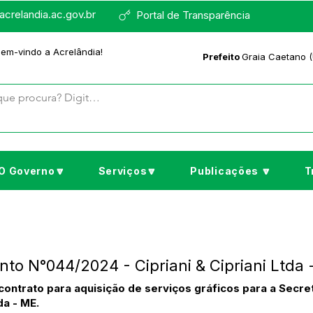
crelandia.ac.gov.br
Portal de Transparência
bem-vindo a Acrelândia!
Prefeito
Graia Caetano (
O Governo🔽
Serviços🔽
Publicações 🔽
T
to N°044/2024 - Cipriani & Cipriani Ltda
ontrato para aquisição de serviços gráficos para a Secret
da - ME.