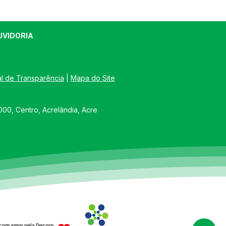
UVIDORIA
al de Transparência
 | 
Mapa do Site
00, Centro, Acrelândia, Acre
com amor pela Decorp.