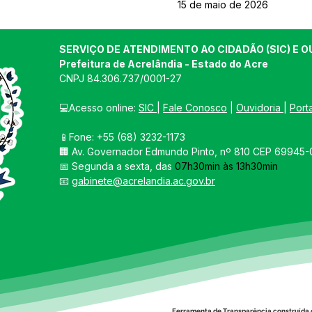
15 de maio de 2026
SERVIÇO DE ATENDIMENTO AO CIDADÃO (SIC) E O
Prefeitura de Acrelândia - Estado do Acre
CNPJ 
84.306.737/0001-27
💻Acesso online: 
SIC 
| 
Fale Conosco
 | 
Ouvidoria
| 
Port
📱Fone: +55 
(68) 3232-1173
🏢 
Av. Governador Edmundo Pinto, nº 810 CEP 69945-0
📅 Segunda a sexta, das 
07h30min às 13h30min
📧 
gabinete@acrelandia.ac.gov.br
Ferramenta de Transparência construída 