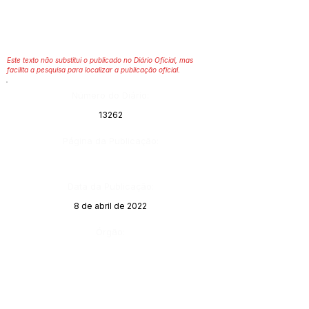
Este texto não substitui o publicado no Diário Oficial, mas
facilita a pesquisa para localizar a publicação oficial.
Número do Diário:
13262
Página da Publicação:
Data da Publicação:
8 de abril de 2022
Órgão: