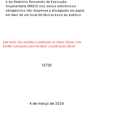
e do Relatório Resumido de Execução
Orçamentária (RREO) nos meios eletrônicos
obrigatórios não dispensa a divulgação em papel,
em mais de um local de fácil acesso ao público.
Este texto não substitui o publicado no Diário Oficial, mas
facilita a pesquisa para localizar a publicação oficial.
Número do Diário:
13725
Página da Publicação:
Data da Publicação:
4 de março de 2024
Órgão: