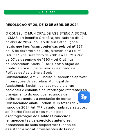
Visualizar
RESOLUÇÃO Nº 26, DE 12 DE ABRIL DE 2024
O CONSELHO MUNICIPAL DE ASSISTÊNCIA SOCIAL
- CMAS, em Reunião Ordinária, realizada no dia 12
de abril de 2024, no uso de suas atribuições
legais que lhes foram conferidas pela Lei nº 387
de 18 de dezembro de 2010, alterada pela Lei nº
674, de 18 de Dezembro de 2018 e a Lei nº 8.742
de 07 de dezembro de 1993 – Lei Orgânica
de Assistência Social (LOAS), como órgão de
controle Social dos recursos destinados à
Política de Assistência Social.
Considerando, Art. 23. Inciso X- apreciar e aprovar
informações da Secretaria Municipal de
Assistência Social inseridas nos sistemas
nacionais e estaduais de informação referentes ao
planejamento do uso dos recursos de
cofinanciamento e a prestação de conta;
Considerando ainda, Portaria MDS Nº973 de 25 de
março de 2024 Art. 1º Fica autorizada aos estados,
ao Distrito Federal e aos municípios
a reprogramação dos saldos financeiros
remanescentes de exercícios anteriores,
constantes de seus respectivos fundos de
assistência social, provenientes do Fundo