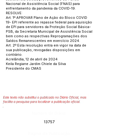
Nacional de Assistência Social (FNAS) para
enfrentamento da pandemia da COVID-19.
RESOLVE:
Art. 1º APROVAR Plano de Ação do Bloco COVID
19- EPI referente ao repasse federal para aquisição
de EPI para servidores da Proteção Social Básica-
PSB, da Secretaria Municipal de Assistência Social
bem como as respectivas Reprogramações dos
Saldos Remanescentes em exercício 2024.
Art. 2º Esta resolução entra em vigor na data de
sua publicação, revogadas disposições em
contrário.
Acrelândia, 12 de abril de 2024
Keila Regiane Jardim Chiele da Silva
Presidente do CMAS
Este texto não substitui o publicado no Diário Oficial, mas
facilita a pesquisa para localizar a publicação oficial.
Número do Diário:
13757
Página da Publicação: